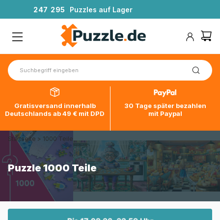
2
4
7
2
9
5
Puzzles auf Lager
Gratisversand innerhalb
30 Tage später bezahlen
Deutschlands ab 49 € mit DPD
mit Paypal
Startseite
>
1000 Teile
Puzzle 1000 Teile