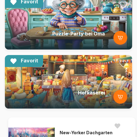
Favorit
Puzzle-Party bei Oma
Favorit
Hofkäserei
New-Yorker Dachgarten