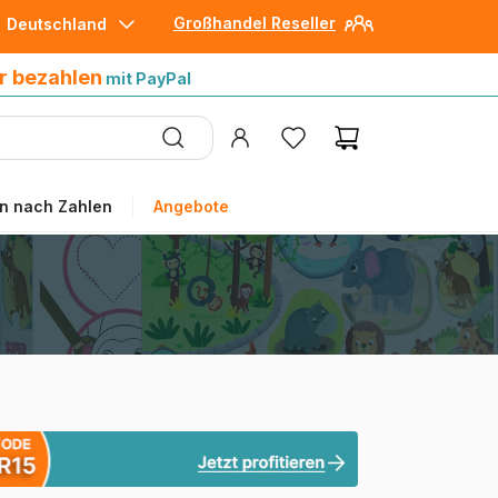
Großhandel Reseller
Deutschland
30 Tage später bezahlen
mit Paypal
r bezahlen
mit PayPal
n nach Zahlen
Angebote