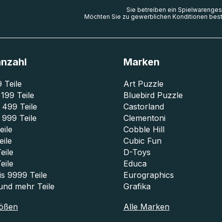
Sie betreiben ein Spielwarenges
Möchten Sie zu gewerblichen Konditionen best
anzahl
Marken
9 Teile
Art Puzzle
 199 Teile
Bluebird Puzzle
 499 Teile
Castorland
 999 Teile
Clementoni
eile
Cobble Hill
eile
Cubic Fun
eile
D-Toys
eile
Educa
s 9999 Teile
Eurographics
und mehr Teile
Grafika
rößen
Alle Marken