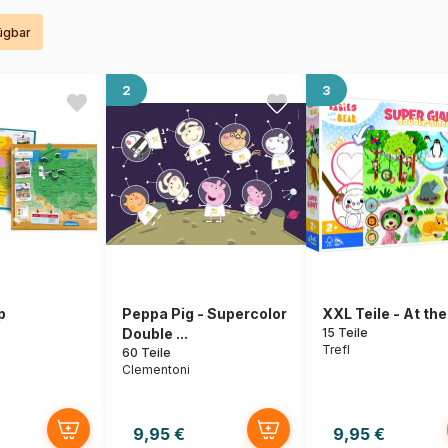
fügbar
2
3
p
Peppa Pig - Supercolor
XXL Teile - At th
Double ...
15 Teile
Trefl
60 Teile
Clementoni
9,95 €
9,95 €