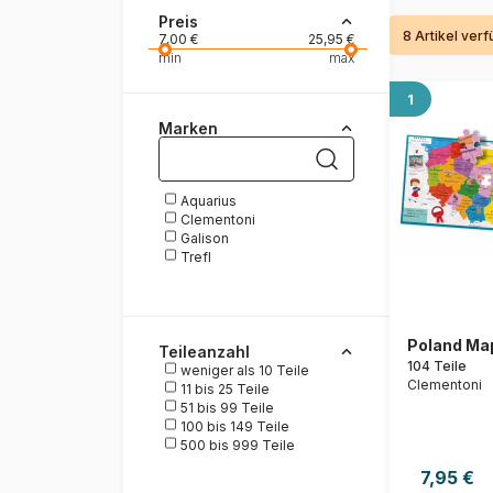
Preis
8 Artikel ver
Malen nach Zahlen
7,00 €
25,95 €
min
max
1
Marken
Aquarius
Clementoni
Galison
Trefl
Poland Ma
Teileanzahl
104 Teile
weniger als 10 Teile
Clementoni
11 bis 25 Teile
51 bis 99 Teile
100 bis 149 Teile
500 bis 999 Teile
7,95 €