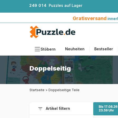
2
4
9
0
1
4
Puzzles auf Lager
Gratisversand innerhalb Deutschlands ab 4
Gratisversand
inner
Neuheiten
Bestseller
Stöbern
Motiv
Doppelseitig
Teileanzahl
Format
Startseite
>
Doppelseitige Teile
Alter
Künstlerinnen und Künstler
Artikel filtern
Zubehör
Holzpuzzles