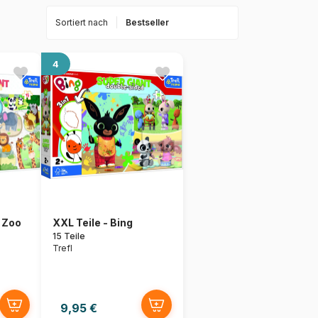
Sortiert nach
4
e Zoo
XXL Teile - Bing
15 Teile
Trefl
9,95 €