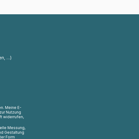
en, …)
en. Meine E-
zur Nutzung
t widerrufen,
uelle Messung,
nd Gestaltung
ter Form