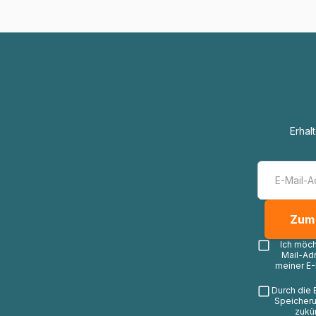
Erhal
Ich möc
Mail-Ad
meiner E-
Durch die 
Speicheru
zukü