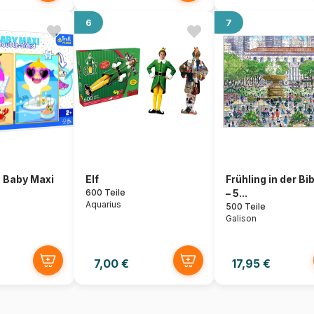
6
7
- Baby Maxi
Elf
Frühling in der Bi
600 Teile
– 5...
Aquarius
500 Teile
Galison
7,00 €
17,95 €