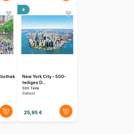
8
bliothek
New York City – 500-
teiliges D...
500 Teile
Galison
25,95 €