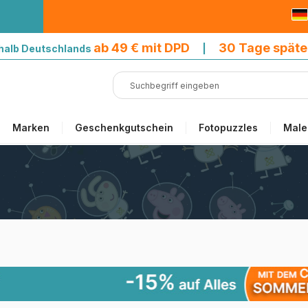
9 € mit DPD
ab 49 € mit DPD
30 Tage späte
halb Deutschlands
|
Marken
Geschenkgutschein
Fotopuzzles
Male