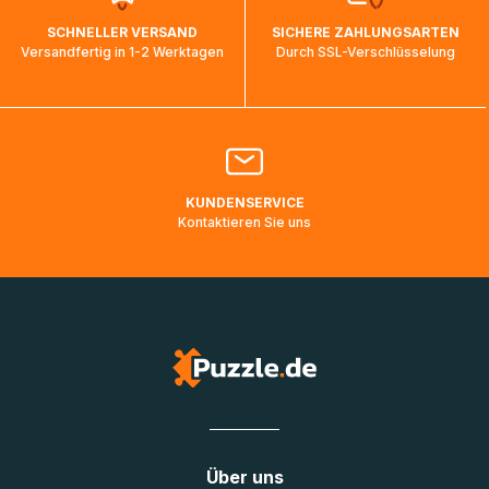
wird wieder aktualisiert, sobald die Pakete im Zielland
SCHNELLER VERSAND
SICHERE ZAHLUNGSARTEN
ankommen und von der dortigen Zustellorganisation weiter
Versandfertig in 1-2 Werktagen
Durch SSL-Verschlüsselung
bearbeitet werden.
Bitte kontaktieren Sie den
Kundenservice
falls Ihr Paket
länger als angegeben unterwegs ist bzw. Pakete mit
Lieferadressen in Deutschland oder Europa mehrere Tage
lang nicht gescannt wurden.
KUNDENSERVICE
Kontaktieren Sie uns
Über uns