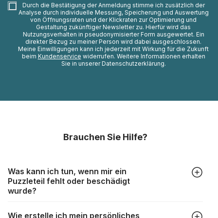
Durch die Bestätigung der Anmeldung stimme ich zusätzlich der
Analyse durch individuelle Messung, Speicherung und Auswertung
von Öffnungsraten und der Klickraten zur Optimierung und
Gestaltung zukünftiger Newsletter zu. Hierfür wird das
Nutzungsverhalten in pseudonymisierter Form ausgewertet. Ein
direkter Bezug zu meiner Person wird dabei ausgeschlossen.
Meine Einwilligungen kann ich jederzeit mit Wirkung für die Zukunft
beim
Kundenservice
widerrufen. Weitere Informationen erhalten
Sie in unserer Datenschutzerklärung.
Brauchen Sie Hilfe?
Was kann ich tun, wenn mir ein
Puzzleteil fehlt oder beschädigt
wurde?
Alle Hersteller produzieren ihre Puzzles mit größter Sorgfalt,
Wie erstelle ich mein persönliches
aber trotzdem kann es vorkommen, dass Teile beschädigt