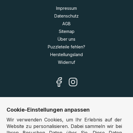
Impressum
Datenschutz
AGB
Sitemap
Über uns
Puzzleteile fehlen?
Herstellungsland
Widerruf
Cookie-Einstellungen anpassen
Unsere Shops
Wir verwenden Cookies, um Ihr Erlebnis auf der
Deutschland:
www.puzzle.de
Website zu personalisieren. Dabei sammeln wir bei
Ihren Besuchen Daten über Sie. Diese Daten
Österreich:
www.puzzle.at