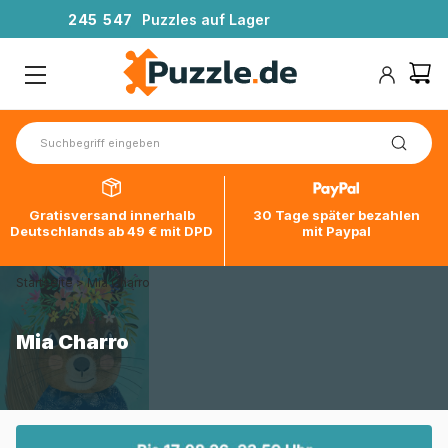
2
4
5
5
4
7
Puzzles auf Lager
Gratisversand innerhalb
30 Tage später bezahlen
Deutschlands ab 49 € mit DPD
mit Paypal
Startseite
>
Mia Charro
Mia Charro