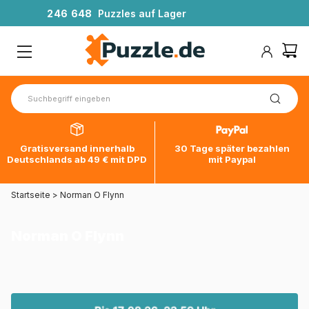
2
4
6
6
4
8
Puzzles auf Lager
Gratisversand innerhalb
30 Tage später bezahlen
Deutschlands ab 49 € mit DPD
mit Paypal
Startseite
>
Norman O Flynn
Norman O Flynn