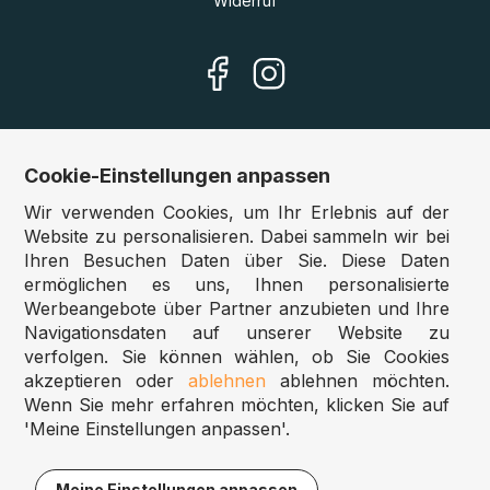
Widerruf
Cookie-Einstellungen anpassen
Unsere Shops
Wir verwenden Cookies, um Ihr Erlebnis auf der
Deutschland:
www.puzzle.de
Website zu personalisieren. Dabei sammeln wir bei
Ihren Besuchen Daten über Sie. Diese Daten
Österreich:
www.puzzle.at
ermöglichen es uns, Ihnen personalisierte
Belgien:
www.puzzle.be
Werbeangebote über Partner anzubieten und Ihre
Großbritannien:
www.jigsawpuzzle.co.uk
Navigationsdaten auf unserer Website zu
verfolgen. Sie können wählen, ob Sie Cookies
akzeptieren oder
ablehnen
ablehnen möchten.
Großhandel / Reseller
Wenn Sie mehr erfahren möchten, klicken Sie auf
'Meine Einstellungen anpassen'.
Sie betreiben ein Spielwarengeschäft?
Möchten Sie zu gewerblichen Konditionen bestellen?
Meine Einstellungen anpassen