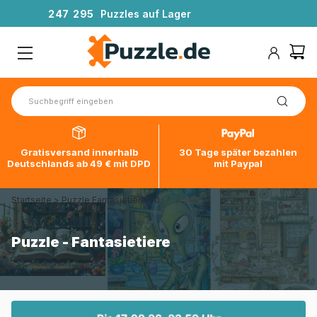
2
4
7
2
9
5
Puzzles auf Lager
Gratisversand innerhalb
30 Tage später bezahlen
Deutschlands ab 49 € mit DPD
mit Paypal
Startseite
>
Puzzle Fantasietiere 90
Puzzle - Fantasietiere