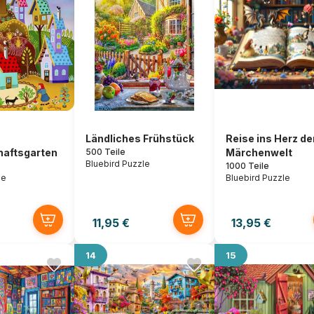
Ländliches Frühstück
Reise ins Herz de
aftsgarten
500 Teile
Märchenwelt
Bluebird Puzzle
1000 Teile
le
Bluebird Puzzle
11,95 €
13,95 €
14
15