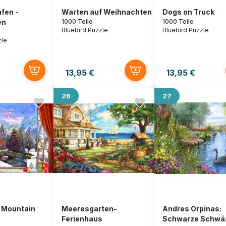
fen -
Warten auf Weihnachten
Dogs on Truck
en
1000 Teile
1000 Teile
Bluebird Puzzle
Bluebird Puzzle
zle
13,95 €
13,95 €
26
27
 Mountain
Meeresgarten-
Andres Orpinas:
Ferienhaus
Schwarze Schwä.