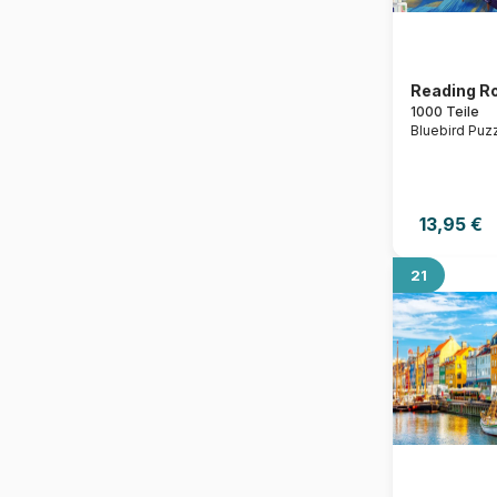
Robinson Howard
Ruyer François
Sabina Fenn
Sally Rich
Sandy Ardissone
Reading R
Schimmel William
1000 Teile
Sigal Orane
Bluebird Puz
Simply, Katy
Sofroniou Miranda
Sonia Cavallini
Steve Crisp
Steve Skelton
13,95 €
The Macneil Studio
Van Gogh Vincent
Vigee le Brun Louise-
21
Élisabeth
Walch Kevin
Wall Joséphine
Waterhouse John William