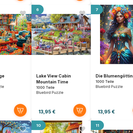
6
7
ge
Lake View Cabin
Die Blumengöttin
Mountain Time
1000 Teile
zle
Bluebird Puzzle
1000 Teile
Bluebird Puzzle
13,95 €
13,95 €
10
11