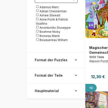
Adamus Marc
Adrian Chesterman
Aimee Stewart
Anne Poiré & Patrick
Guallino
Arcimboldo Giuseppe
Boehme Nicky
Boiseau Marie
Bouguereau William
Brueghel Pieter
Magischer
Car Pintos
Gemeinsch
Chuck Pinson
Cris Ortega
1000 Teile
Format der Puzzles
Da Vinci Leonardo
Alipson Puzz
Dans les Dents
De Lempicka Tamara
Degas Edgar
Format der Teile
12,30 €
Delon Mélanie
Dominic Davison
Douanier Rousseau Henri
13
Elisabeth Dorrian
Hauptmaterial
Galchutt David
Gauguin Paul
Gavidia Pedro
Hardwick Trisha