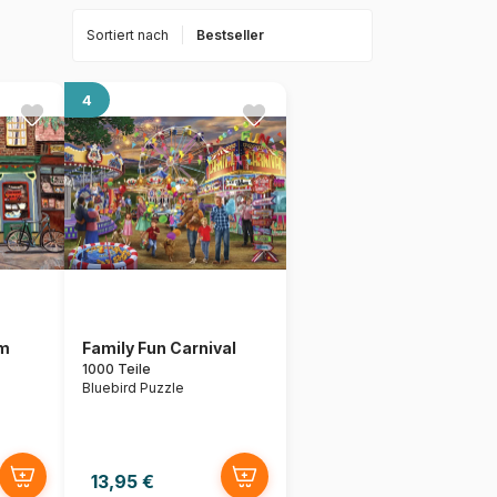
Sortiert nach
4
m
Family Fun Carnival
1000 Teile
Bluebird Puzzle
13,95 €