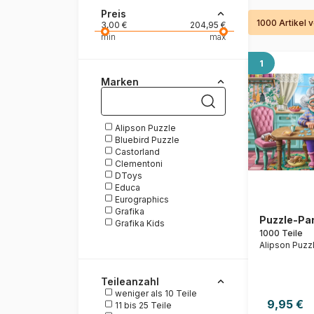
Preis
1000 Artikel 
Malen nach Zahlen
3,00 €
204,95 €
min
max
1
Marken
Alipson Puzzle
Bluebird Puzzle
Castorland
Clementoni
DToys
Educa
Eurographics
Grafika
Puzzle-Par
Grafika Kids
1000 Teile
Heye
Alipson Puzz
Pieces & Peace
Pomegranate
Ravensburger
Teileanzahl
Trefl
weniger als 10 Teile
White Mountain Puzzles
9,95 €
11 bis 25 Teile