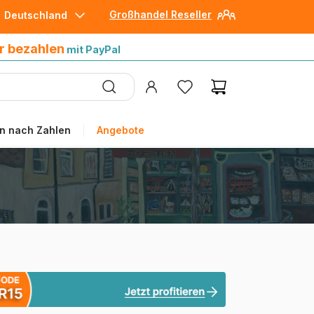
Großhandel Reseller
Deutschland
30 Tage später bezahlen
mit Paypal
r bezahlen
mit PayPal
n nach Zahlen
Angebote