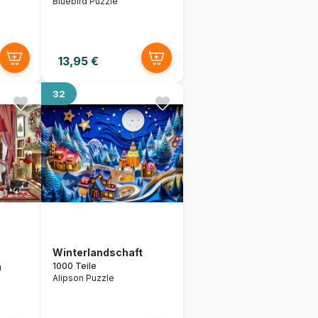
Bluebird Puzzle
13,95 €
32
Winterlandschaft
n
1000 Teile
Alipson Puzzle