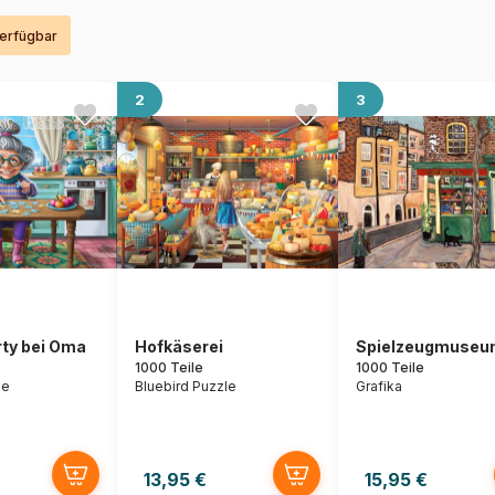
verfügbar
2
3
ty bei Oma
Hofkäserei
Spielzeugmuseu
1000 Teile
1000 Teile
le
Bluebird Puzzle
Grafika
13,95 €
15,95 €