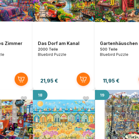
es Zimmer
Das Dorf am Kanal
Gartenhäuschen
2000 Teile
500 Teile
zle
Bluebird Puzzle
Bluebird Puzzle
21,95 €
11,95 €
18
19