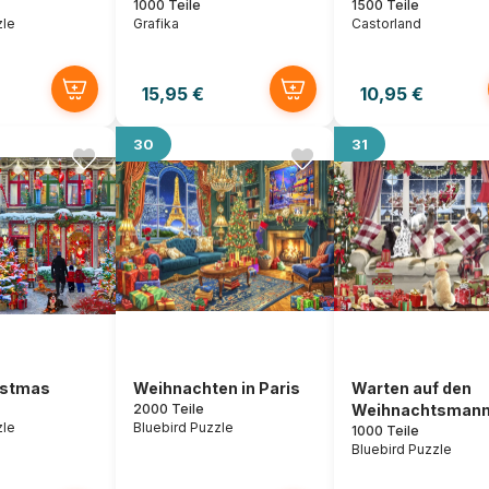
1000 Teile
1500 Teile
zle
Grafika
Castorland
15,95 €
10,95 €
30
31
istmas
Weihnachten in Paris
Warten auf den
2000 Teile
Weihnachtsman
zle
Bluebird Puzzle
1000 Teile
Bluebird Puzzle