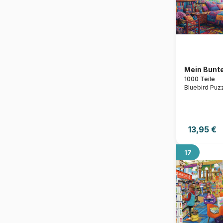
Heln.illustration
IVORY CATS
John Singer Sargent
Johnson Lewis
Klimt Gustav
Lectrr
Leighton Frederic
Maguelone du Fou
Mein Bunt
Marchetti Ciro
1000 Teile
Marie August Anderson
Bluebird Puz
Marino Degano
Matisse Henri
Michelangelo
Misstigri
Modigliani Amedeo
13,95 €
Monet Claude
Mucha Alfons
Munch Edvard
17
Nene Thomas
Nidhi Kachhadiya
Nolwenn Studio
Nouveau
Olivia Gibbs
Putland Millie
Rembrandt
Renoir Auguste