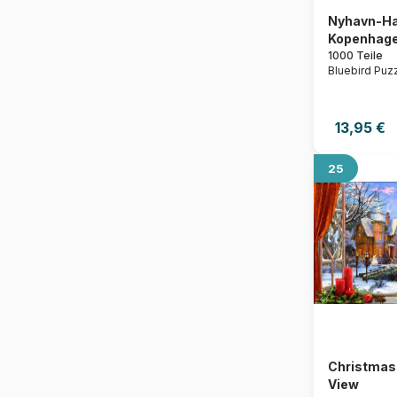
Nyhavn-Ha
Kopenhag
1000 Teile
Bluebird Puz
13,95 €
25
Christmas
View