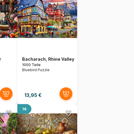
r
Bacharach, Rhine Valley
1000 Teile
Bluebird Puzzle
13,95 €
16