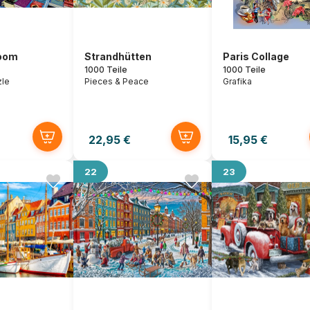
oom
Strandhütten
Paris Collage
1000 Teile
1000 Teile
zle
Pieces & Peace
Grafika
22,95 €
15,95 €
22
23