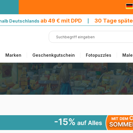
9 € mit DPD
ab 49 € mit DPD
30 Tage späte
halb Deutschlands
|
Marken
Geschenkgutschein
Fotopuzzles
Male