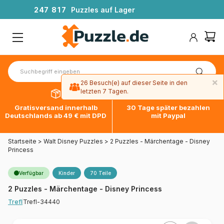
2
4
7
8
1
7
Puzzles auf Lager
×
26 Besuch(e) auf dieser Seite in den
letzten 7 Tagen.
Gratisversand innerhalb
30 Tage später bezahlen
Deutschlands ab 49 € mit DPD
mit Paypal
Startseite
>
Walt Disney Puzzles
>
2 Puzzles - Märchentage - Disney
Princess
Verfügbar
Kinder
70 Teile
2 Puzzles - Märchentage - Disney Princess
Trefl-34440
Trefl