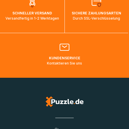
auf dem Weg ins Zielland sind. Die Sendungsverfolgung
wird wieder aktualisiert, sobald die Pakete im Zielland
SCHNELLER VERSAND
SICHERE ZAHLUNGSARTEN
ankommen und von der dortigen Zustellorganisation weiter
Versandfertig in 1-2 Werktagen
Durch SSL-Verschlüsselung
bearbeitet werden.
Bitte kontaktieren Sie den
Kundenservice
falls Ihr Paket
länger als angegeben unterwegs ist bzw. Pakete mit
Lieferadressen in Deutschland oder Europa mehrere Tage
lang nicht gescannt wurden.
KUNDENSERVICE
Kontaktieren Sie uns