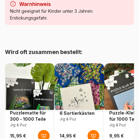
Warnhinweis
Kategorie
Walt Disney Puzzles
Nicht geeignet für Kinder unter 3 Jahren.
Erstickungsgefahr.
Alter
ab 6 Jahre (50 bis 100 Teile)
Herkunft
Polen
Wird oft zusammen bestellt:
Artikelnummer
Trefl-34440
EAN
5900511344400
Teileanzahl
70 Teile
Maße
27 x 18 cm
Puzzlematte für
Puzzle-Klebe
6 Sortierkästen
300 - 1000 Teile
für 1000 Teil
Jig & Puz
Jig & Puz
Jig & Puz