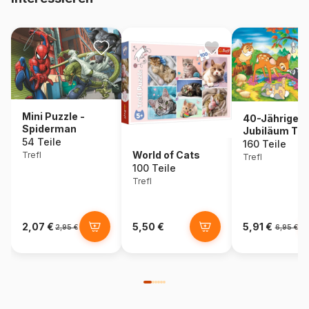
Mini Puzzle -
40-Jähriges
Spiderman
Jubiläum Tref
54 Teile
Bambi Und
160 Teile
World of Cats
Trefl
Waldfreunde 
Trefl
100 Teile
Disney Bamb
Trefl
2,07 €
5,50 €
5,91 €
2,95 €
6,95 €