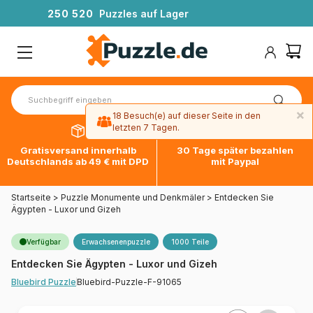
2
5
0
5
2
0
Puzzles auf Lager
×
18 Besuch(e) auf dieser Seite in den
letzten 7 Tagen.
Gratisversand innerhalb
30 Tage später bezahlen
Deutschlands ab 49 € mit DPD
mit Paypal
Startseite
>
Puzzle Monumente und Denkmäler
>
Entdecken Sie
Ägypten - Luxor und Gizeh
Verfügbar
Erwachsenenpuzzle
1000 Teile
Entdecken Sie Ägypten - Luxor und Gizeh
Bluebird-Puzzle-F-91065
Bluebird Puzzle