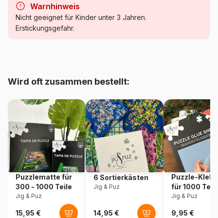
Warnhinweis
Kategorie
Puzzle Monumente und
Nicht geeignet für Kinder unter 3 Jahren.
Denkmäler
Erstickungsgefahr.
Alter
Puzzle für Erwachsene (500
bis 48000 Teile)
Wird oft zusammen bestellt:
Herkunft
Frankreich
Artikelnummer
Bluebird-Puzzle-F-91065
EAN
3663384910654
Teileanzahl
1000 Teile
Puzzlematte für
Puzzle-Klebe
6 Sortierkästen
Maße
98 x 34 cm
300 - 1000 Teile
für 1000 Teil
Jig & Puz
Jig & Puz
Jig & Puz