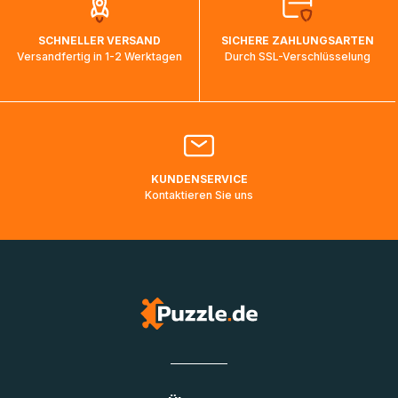
auf dem Weg ins Zielland sind. Die Sendungsverfolgung
wird wieder aktualisiert, sobald die Pakete im Zielland
SCHNELLER VERSAND
SICHERE ZAHLUNGSARTEN
ankommen und von der dortigen Zustellorganisation weiter
Versandfertig in 1-2 Werktagen
Durch SSL-Verschlüsselung
bearbeitet werden.
Bitte kontaktieren Sie den
Kundenservice
falls Ihr Paket
länger als angegeben unterwegs ist bzw. Pakete mit
Lieferadressen in Deutschland oder Europa mehrere Tage
lang nicht gescannt wurden.
KUNDENSERVICE
Kontaktieren Sie uns