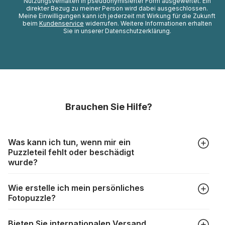
Nutzungsverhalten in pseudonymisierter Form ausgewertet. Ein
direkter Bezug zu meiner Person wird dabei ausgeschlossen.
Meine Einwilligungen kann ich jederzeit mit Wirkung für die Zukunft
beim
Kundenservice
widerrufen. Weitere Informationen erhalten
Sie in unserer Datenschutzerklärung.
Brauchen Sie Hilfe?
Was kann ich tun, wenn mir ein
Puzzleteil fehlt oder beschädigt
wurde?
Alle Hersteller produzieren ihre Puzzles mit größter Sorgfalt,
Wie erstelle ich mein persönliches
aber trotzdem kann es vorkommen, dass Teile beschädigt
Fotopuzzle?
werden oder verloren gehen. Mit solchen Fällen gehen
Puzzlehersteller unterschiedlich um:
Klicken Sie im Menü auf “Fotopuzzle” und wählen Sie die
https://www.puzzle.de/puzzleteile-fehlen.html
Bieten Sie internationalen Versand
gewünschte Teileanzahl sowie das Foto, das Sie für das