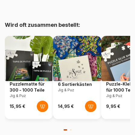
bis 48000 Teile)
Herkunft
Polen
Wird oft zusammen bestellt:
Artikelnummer
Castorland-104550
EAN
5904438104550
Teileanzahl
1000 Teile
Maße
68 x 47 cm
Puzzlematte für
Puzzle-Klebe
6 Sortierkästen
300 - 1000 Teile
für 1000 Teil
Jig & Puz
Jig & Puz
Jig & Puz