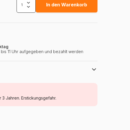
In den Warenkorb
ktag
ie bis 11 Uhr aufgegeben und bezahlt werden
Clementoni
Puzzle Tiere - Comics und Zeichnungen
r 3 Jahren. Erstickungsgefahr.
ab 3 Jahre (11 bis 20 Teile)
Italien
Clementoni-24832