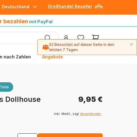
Großhandel Reseller
Deutschland
30 Tage später bezahlen
mit Paypal
r bezahlen
mit PayPal
×
52 Besuch(e) auf dieser Seite in den
letzten 7 Tagen.
n nach Zahlen
Angebote
Teile
s Dollhouse
9,95 €
inkl. MwSt., zzgl
Versandkosten