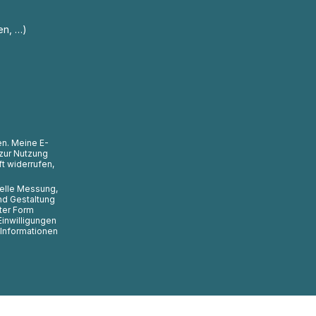
en, …)
en. Meine E-
zur Nutzung
t widerrufen,
uelle Messung,
nd Gestaltung
ter Form
Einwilligungen
 Informationen