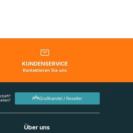
nden
en. Es
 während
eder
KUNDENSERVICE
en
Kontaktieren Sie uns
mehrere
chäft?
Großhandel / Reseller
ellen?
Über uns