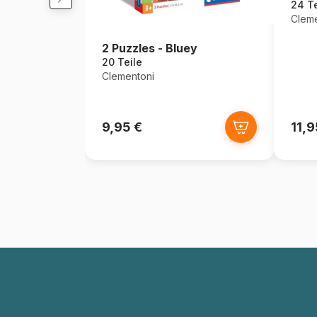
24 Te
Cleme
2 Puzzles - Bluey
20 Teile
Clementoni
9,95 €
11,9