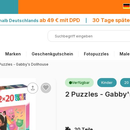
9 € mit DPD
ab 49 € mit DPD
30 Tage späte
halb Deutschlands
|
Marken
Geschenkgutschein
Fotopuzzles
Male
Puzzles - Gabby's Dollhouse
Verfügbar
Kinder
20 
2 Puzzles - Gabby'
20 Teile