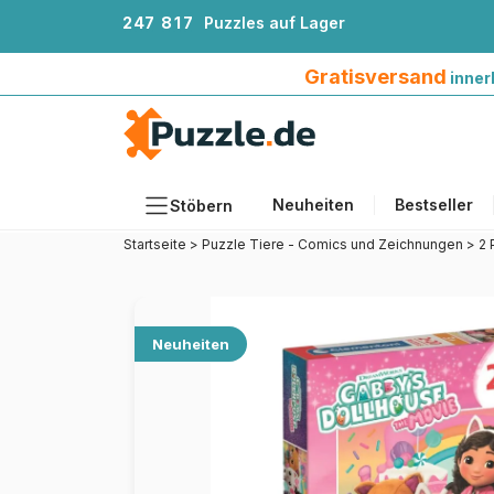
2
4
7
8
1
7
Puzzles auf Lager
Gratisversand innerhalb Deutschlands ab 4
Gratisversand
inner
Neuheiten
Bestseller
Stöbern
Startseite
>
Puzzle Tiere - Comics und Zeichnungen
>
2 
Motiv
Teileanzahl
Format
Neuheiten
Alter
Künstlerinnen und Künstler
Zubehör
Holzpuzzles