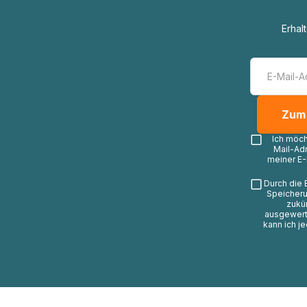
Erhal
Ich möc
Mail-Ad
meiner E-
Durch die 
Speicheru
zukü
ausgewerte
kann ich j