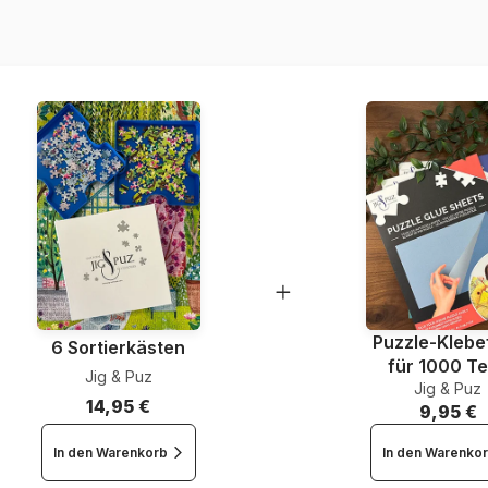
EAN
Teileanzahl
Maße
Puzzle-Klebef
6 Sortierkästen
für 1000 Te
Jig & Puz
Jig & Puz
14,95 €
9,95 €
In den Warenkorb
In den Warenko