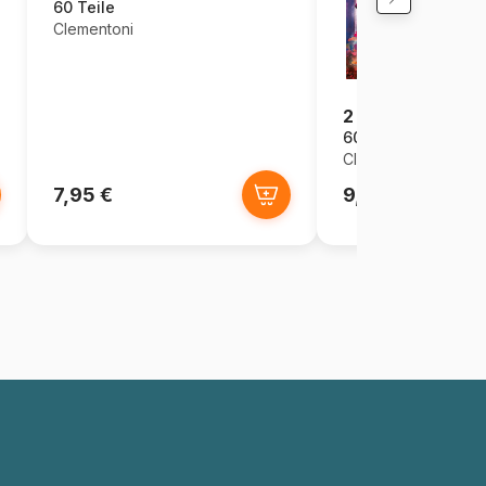
60 Teile
Clementoni
2 Puzzles - Froz
60 Teile
Clementoni
7,95 €
9,95 €