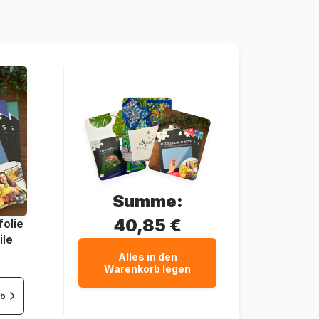
8005125248322
20 Teile
27 x 18 cm
Summe:
40,85 €
olie
ile
Alles in den
Warenkorb legen
rb