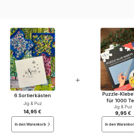
EAN
Teileanzahl
Maße
Puzzle-Klebef
6 Sortierkästen
für 1000 Te
Jig & Puz
Jig & Puz
14,95 €
9,95 €
In den Warenkorb
In den Warenko