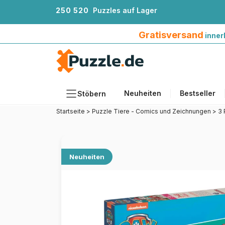
2
5
0
5
2
0
Puzzles auf Lager
Gratisversand innerhalb Deutschlands ab 4
Gratisversand
inner
Neuheiten
Bestseller
Stöbern
Startseite
>
Puzzle Tiere - Comics und Zeichnungen
>
3 
Motiv
Teileanzahl
Format
Neuheiten
Alter
Künstlerinnen und Künstler
Zubehör
Holzpuzzles