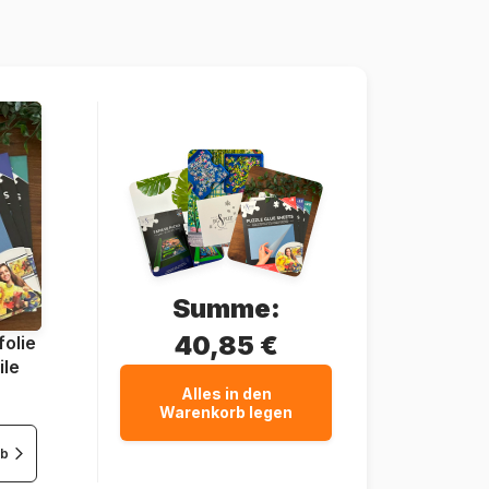
8005125252916
48 Teile
21 x 20 cm
Summe:
40,85 €
olie
ile
Alles in den
Warenkorb legen
rb