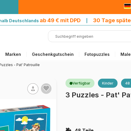
9 € mit DPD
ab 49 € mit DPD
30 Tage späte
halb Deutschlands
|
Marken
Geschenkgutschein
Fotopuzzles
Male
Puzzles - Pat' Patrouille
Verfügbar
Kinder
48 
3 Puzzles - Pat' Pat
48 Teile