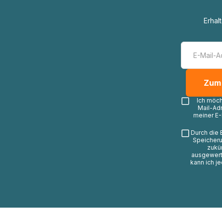
Erhal
Ich möc
Mail-Ad
meiner E-
Durch die 
Speicheru
zukü
ausgewerte
kann ich j