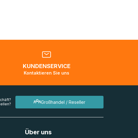
nden
en. Es
 während
eder
KUNDENSERVICE
en
Kontaktieren Sie uns
mehrere
chäft?
Großhandel / Reseller
ellen?
Über uns