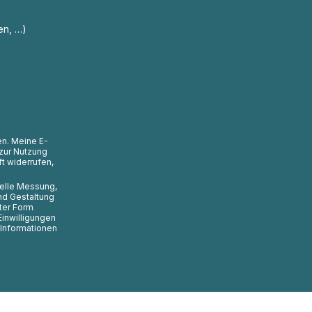
en, …)
en. Meine E-
zur Nutzung
t widerrufen,
uelle Messung,
nd Gestaltung
ter Form
Einwilligungen
 Informationen