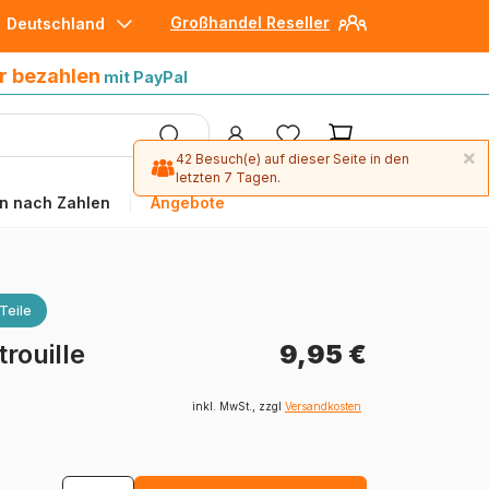
Großhandel Reseller
Deutschland
30 Tage später bezahlen
mit Paypal
r bezahlen
mit PayPal
×
42 Besuch(e) auf dieser Seite in den
letzten 7 Tagen.
n nach Zahlen
Angebote
Teile
rouille
9,95 €
inkl. MwSt., zzgl
Versandkosten