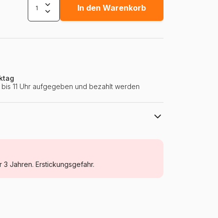
In den Warenkorb
ktag
ie bis 11 Uhr aufgegeben und bezahlt werden
Clementoni
Puzzle Tiere - Comics und Zeichnungen
r 3 Jahren. Erstickungsgefahr.
ab 5 Jahre (31 bis 49 Teile)
Italien
Clementoni-25291