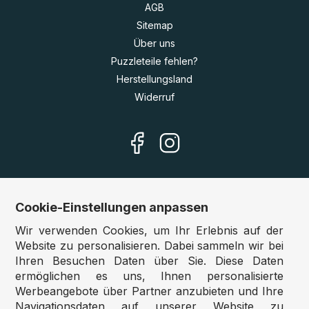
AGB
Sitemap
Über uns
Puzzleteile fehlen?
Herstellungsland
Widerruf
Cookie-Einstellungen anpassen
Unsere Shops
Wir verwenden Cookies, um Ihr Erlebnis auf der
Deutschland:
www.puzzle.de
Website zu personalisieren. Dabei sammeln wir bei
Ihren Besuchen Daten über Sie. Diese Daten
Österreich:
www.puzzle.at
ermöglichen es uns, Ihnen personalisierte
Belgien:
www.puzzle.be
Werbeangebote über Partner anzubieten und Ihre
Großbritannien:
www.jigsawpuzzle.co.uk
Navigationsdaten auf unserer Website zu