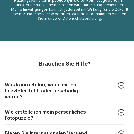
Nutzungsverhalten in pseudonymisierter Form ausgewertet. Ein
direkter Bezug zu meiner Person wird dabei ausgeschlossen.
Meine Einwilligungen kann ich jederzeit mit Wirkung für die Zukunft
beim
Kundenservice
widerrufen. Weitere Informationen erhalten
Sie in unserer Datenschutzerklärung.
Brauchen Sie Hilfe?
Was kann ich tun, wenn mir ein
Puzzleteil fehlt oder beschädigt
wurde?
Alle Hersteller produzieren ihre Puzzles mit größter Sorgfalt,
Wie erstelle ich mein persönliches
aber trotzdem kann es vorkommen, dass Teile beschädigt
Fotopuzzle?
werden oder verloren gehen. Mit solchen Fällen gehen
Puzzlehersteller unterschiedlich um:
Klicken Sie im Menü auf “Fotopuzzle” und wählen Sie die
https://www.puzzle.de/puzzleteile-fehlen.html
Bieten Sie internationalen Versand
gewünschte Teileanzahl sowie das Foto, das Sie für das