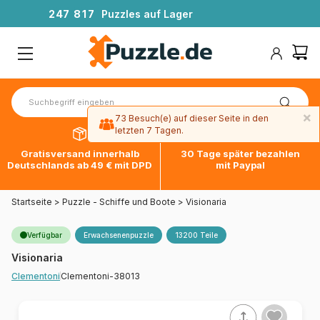
2
4
7
8
1
7
Puzzles auf Lager
×
73 Besuch(e) auf dieser Seite in den
letzten 7 Tagen.
Gratisversand innerhalb
30 Tage später bezahlen
Deutschlands ab 49 € mit DPD
mit Paypal
Startseite
>
Puzzle - Schiffe und Boote
>
Visionaria
Verfügbar
Erwachsenenpuzzle
13200 Teile
Visionaria
Clementoni-38013
Clementoni