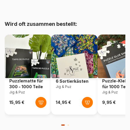
bis 48000 Teile)
Herkunft
Italien
Wird oft zusammen bestellt:
Artikelnummer
Clementoni-38013
EAN
8005125380138
Teileanzahl
13200 Teile
Maße
291 x 134 cm
Puzzlematte für
Puzzle-Klebe
6 Sortierkästen
300 - 1000 Teile
für 1000 Teil
Jig & Puz
Jig & Puz
Jig & Puz