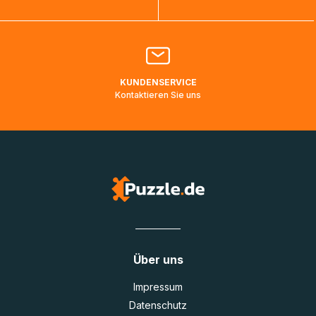
Bitte kontaktieren Sie den
Kundenservice
falls Ihr Paket
länger als angegeben unterwegs ist bzw. Pakete mit
Lieferadressen in Deutschland oder Europa mehrere Tage
lang nicht gescannt wurden.
KUNDENSERVICE
Kontaktieren Sie uns
Über uns
Impressum
Datenschutz