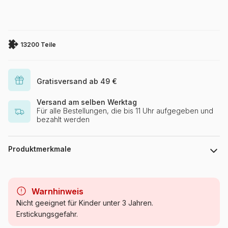
13200 Teile
Gratisversand ab 49 €
Versand am selben Werktag
Für alle Bestellungen, die bis 11 Uhr aufgegeben und
bezahlt werden
Produktmerkmale
Marke
Clementoni
Warnhinweis
Kategorie
Puzzle - Schiffe und Boote
Nicht geeignet für Kinder unter 3 Jahren.
Erstickungsgefahr.
Alter
Puzzle für Erwachsene (500