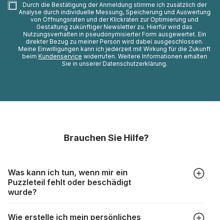
Durch die Bestätigung der Anmeldung stimme ich zusätzlich der
Analyse durch individuelle Messung, Speicherung und Auswertung
von Öffnungsraten und der Klickraten zur Optimierung und
Gestaltung zukünftiger Newsletter zu. Hierfür wird das
Nutzungsverhalten in pseudonymisierter Form ausgewertet. Ein
direkter Bezug zu meiner Person wird dabei ausgeschlossen.
Meine Einwilligungen kann ich jederzeit mit Wirkung für die Zukunft
beim
Kundenservice
widerrufen. Weitere Informationen erhalten
Sie in unserer Datenschutzerklärung.
Brauchen Sie Hilfe?
Was kann ich tun, wenn mir ein
Puzzleteil fehlt oder beschädigt
wurde?
Alle Hersteller produzieren ihre Puzzles mit größter Sorgfalt,
Wie erstelle ich mein persönliches
aber trotzdem kann es vorkommen, dass Teile beschädigt