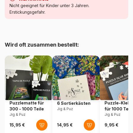
Kategorie
Puzzle - Tiere vom Bauernhof
Nicht geeignet für Kinder unter 3 Jahren.
Erstickungsgefahr.
Alter
ab 9 Jahre (251 bis 399 Teile)
Herkunft
Vereinigte Staaten
Wird oft zusammen bestellt:
Artikelnummer
Cobble-Hill-47037
EAN
625012470377
Teileanzahl
350 Teile
Maße
49 x 67 cm
Puzzlematte für
Puzzle-Klebe
6 Sortierkästen
300 - 1000 Teile
für 1000 Teil
Jig & Puz
Jig & Puz
Jig & Puz