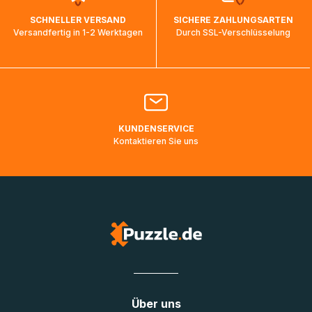
wird wieder aktualisiert, sobald die Pakete im Zielland
SCHNELLER VERSAND
SICHERE ZAHLUNGSARTEN
ankommen und von der dortigen Zustellorganisation weiter
Versandfertig in 1-2 Werktagen
Durch SSL-Verschlüsselung
bearbeitet werden.
Bitte kontaktieren Sie den
Kundenservice
falls Ihr Paket
länger als angegeben unterwegs ist bzw. Pakete mit
Lieferadressen in Deutschland oder Europa mehrere Tage
lang nicht gescannt wurden.
KUNDENSERVICE
Kontaktieren Sie uns
Über uns