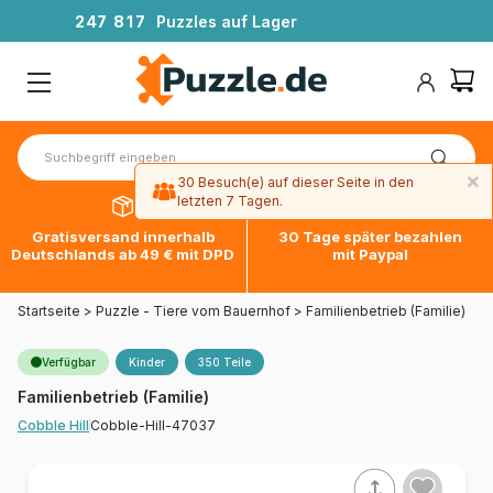
2
4
7
8
1
7
Puzzles auf Lager
×
30 Besuch(e) auf dieser Seite in den
letzten 7 Tagen.
Gratisversand innerhalb
30 Tage später bezahlen
Deutschlands ab 49 € mit DPD
mit Paypal
Startseite
>
Puzzle - Tiere vom Bauernhof
>
Familienbetrieb (Familie)
Verfügbar
Kinder
350 Teile
Familienbetrieb (Familie)
Cobble-Hill-47037
Cobble Hill