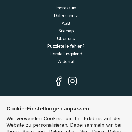
Impressum
Datenschutz
AGB
Sitemap
Über uns
Puzzleteile fehlen?
Herstellungsland
Widerruf
Cookie-Einstellungen anpassen
Unsere Shops
Wir verwenden Cookies, um Ihr Erlebnis auf der
Deutschland:
www.puzzle.de
Website zu personalisieren. Dabei sammeln wir bei
Ihren Besuchen Daten über Sie. Diese Daten
Österreich:
www.puzzle.at