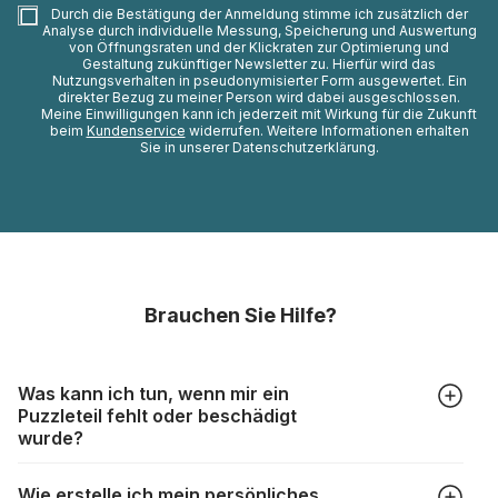
Durch die Bestätigung der Anmeldung stimme ich zusätzlich der
Analyse durch individuelle Messung, Speicherung und Auswertung
von Öffnungsraten und der Klickraten zur Optimierung und
Gestaltung zukünftiger Newsletter zu. Hierfür wird das
Nutzungsverhalten in pseudonymisierter Form ausgewertet. Ein
direkter Bezug zu meiner Person wird dabei ausgeschlossen.
Meine Einwilligungen kann ich jederzeit mit Wirkung für die Zukunft
beim
Kundenservice
widerrufen. Weitere Informationen erhalten
Sie in unserer Datenschutzerklärung.
Brauchen Sie Hilfe?
Was kann ich tun, wenn mir ein
Puzzleteil fehlt oder beschädigt
wurde?
Alle Hersteller produzieren ihre Puzzles mit größter Sorgfalt,
Wie erstelle ich mein persönliches
aber trotzdem kann es vorkommen, dass Teile beschädigt