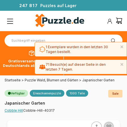
2
4
7
8
1
7
Puzzles auf Lager
×
1 Exemplare wurden in den letzten 30
Tagen bestellt.
Gratisversand innerhalb
30 Tage später bezahlen
×
71 Besuch(e) auf dieser Seite in den
Deutschlands ab 49 € mit DPD
mit Paypal
letzten 7 Tagen.
Startseite
>
Puzzle Wald, Blumen und Gärten
>
Japanischer Garten
Verfügbar
Erwachsenenpuzzle
1000 Teile
Sale
Japanischer Garten
Cobble-Hill-40317
Cobble Hill