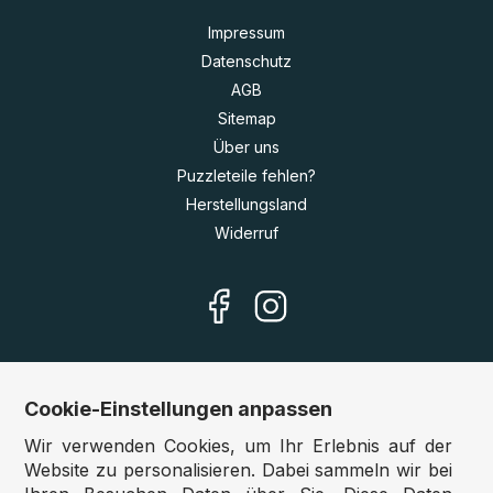
Impressum
Datenschutz
AGB
Sitemap
Über uns
Puzzleteile fehlen?
Herstellungsland
Widerruf
Cookie-Einstellungen anpassen
Unsere Shops
Wir verwenden Cookies, um Ihr Erlebnis auf der
Deutschland:
www.puzzle.de
Website zu personalisieren. Dabei sammeln wir bei
Österreich:
www.puzzle.at