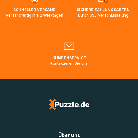
wird wieder aktualisiert, sobald die Pakete im Zielland
SCHNELLER VERSAND
SICHERE ZAHLUNGSARTEN
ankommen und von der dortigen Zustellorganisation weiter
Versandfertig in 1-2 Werktagen
Durch SSL-Verschlüsselung
bearbeitet werden.
Bitte kontaktieren Sie den
Kundenservice
falls Ihr Paket
länger als angegeben unterwegs ist bzw. Pakete mit
Lieferadressen in Deutschland oder Europa mehrere Tage
lang nicht gescannt wurden.
KUNDENSERVICE
Kontaktieren Sie uns
Über uns