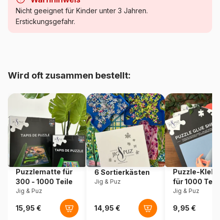
Kategorie
Puzzle Wald, Blumen und
Nicht geeignet für Kinder unter 3 Jahren.
Gärten
Erstickungsgefahr.
Alter
Puzzle für Erwachsene (500
bis 48000 Teile)
Wird oft zusammen bestellt:
Herkunft
USA
Artikelnummer
Cobble-Hill-40317
EAN
625012403177
Teileanzahl
1000 Teile
Puzzlematte für
Puzzle-Klebe
6 Sortierkästen
Maße
68 x 49 cm
300 - 1000 Teile
für 1000 Teil
Jig & Puz
Jig & Puz
Jig & Puz