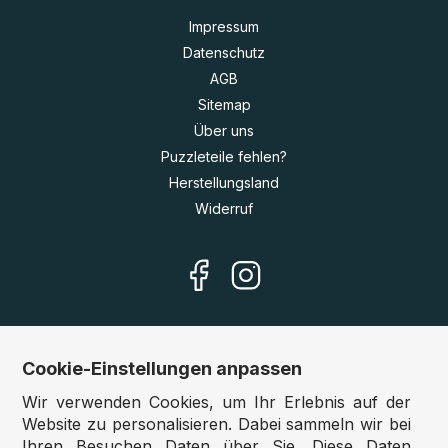
Impressum
Datenschutz
AGB
Sitemap
Über uns
Puzzleteile fehlen?
Herstellungsland
Widerruf
Cookie-Einstellungen anpassen
Unsere Shops
Wir verwenden Cookies, um Ihr Erlebnis auf der
Deutschland:
www.puzzle.de
Website zu personalisieren. Dabei sammeln wir bei
Ihren Besuchen Daten über Sie. Diese Daten
Österreich:
www.puzzle.at