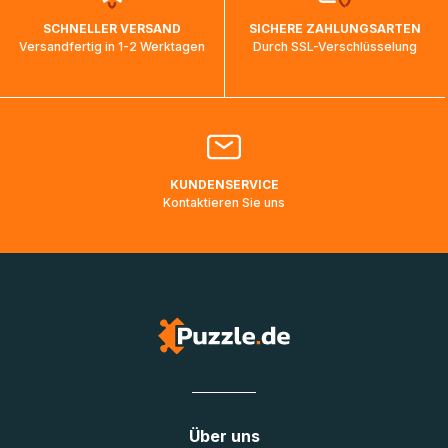
wird wieder aktualisiert, sobald die Pakete im Zielland
SCHNELLER VERSAND
SICHERE ZAHLUNGSARTEN
ankommen und von der dortigen Zustellorganisation weiter
Versandfertig in 1-2 Werktagen
Durch SSL-Verschlüsselung
bearbeitet werden.
Bitte kontaktieren Sie den
Kundenservice
falls Ihr Paket
länger als angegeben unterwegs ist bzw. Pakete mit
Lieferadressen in Deutschland oder Europa mehrere Tage
lang nicht gescannt wurden.
KUNDENSERVICE
Kontaktieren Sie uns
Über uns