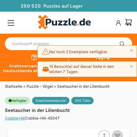
2
5
0
5
2
0
Puzzles auf Lager
×
Nur noch 2 Exemplare verfügbar.
×
Gratisversand innerhalb
30 Tage später bezahlen
14 Besuch(e) auf dieser Seite in den
Deutschlands ab 49 € mit DPD
mit Paypal
letzten 7 Tagen.
Startseite
>
Puzzle - Vögel
>
Seetaucher in der Lilienbucht
Verfügbar
Erwachsenenpuzzle
500 Teile
Seetaucher in der Lilienbucht
Cobble-Hill-45047
Cobble Hill