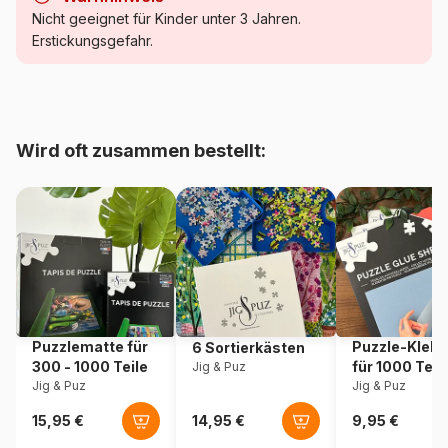
Kategorie
Puzzle - Vögel
Nicht geeignet für Kinder unter 3 Jahren.
Erstickungsgefahr.
Alter
Puzzle für Erwachsene (500
bis 48000 Teile)
Herkunft
USA
Wird oft zusammen bestellt:
Artikelnummer
Cobble-Hill-45047
EAN
625012450478
Teileanzahl
500 Teile
Maße
68 x 49 cm
Puzzlematte für
Puzzle-Klebe
6 Sortierkästen
300 - 1000 Teile
für 1000 Teil
Jig & Puz
Jig & Puz
Jig & Puz