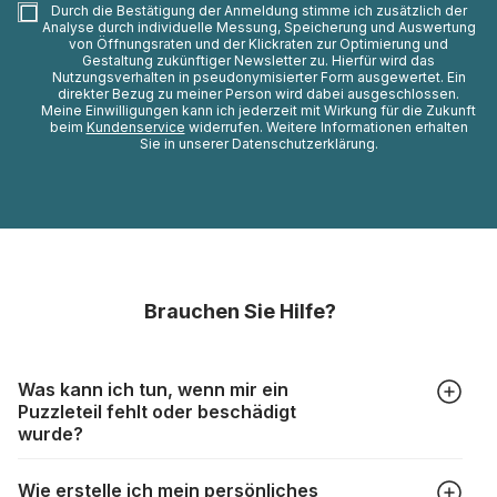
Durch die Bestätigung der Anmeldung stimme ich zusätzlich der
Analyse durch individuelle Messung, Speicherung und Auswertung
von Öffnungsraten und der Klickraten zur Optimierung und
Gestaltung zukünftiger Newsletter zu. Hierfür wird das
Nutzungsverhalten in pseudonymisierter Form ausgewertet. Ein
direkter Bezug zu meiner Person wird dabei ausgeschlossen.
Meine Einwilligungen kann ich jederzeit mit Wirkung für die Zukunft
beim
Kundenservice
widerrufen. Weitere Informationen erhalten
Sie in unserer Datenschutzerklärung.
Brauchen Sie Hilfe?
Was kann ich tun, wenn mir ein
Puzzleteil fehlt oder beschädigt
wurde?
Alle Hersteller produzieren ihre Puzzles mit größter Sorgfalt,
Wie erstelle ich mein persönliches
aber trotzdem kann es vorkommen, dass Teile beschädigt