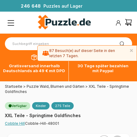
2
4
6
6
4
8
Puzzles auf Lager
×
87 Besuch(e) auf dieser Seite in den
letzten 7 Tagen.
Gratisversand innerhalb
30 Tage später bezahlen
Deutschlands ab 49 € mit DPD
mit Paypal
Startseite
>
Puzzle Wald, Blumen und Gärten
>
XXL Teile - Springtime
Goldfinches
Verfügbar
Kinder
275 Teile
XXL Teile - Springtime Goldfinches
Cobble-Hill-48001
Cobble Hill