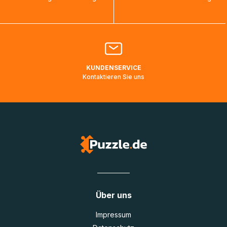
bearbeitet werden.
Bitte kontaktieren Sie den
Kundenservice
falls Ihr Paket
länger als angegeben unterwegs ist bzw. Pakete mit
Lieferadressen in Deutschland oder Europa mehrere Tage
lang nicht gescannt wurden.
KUNDENSERVICE
Kontaktieren Sie uns
Über uns
Impressum