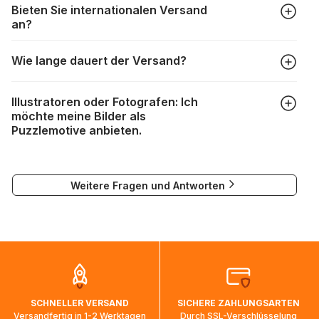
https://www.puzzle.de/puzzleteile-fehlen.html
Bieten Sie internationalen Versand
gewünschte Teileanzahl sowie das Foto, das Sie für das
an?
Puzzle verwenden möchten, aus. Anschließend passen Sie
die Größe des Bildausschnitts Ihren Wünschen
Wir versenden fast weltweit. Bitte geben Sie im
entsprechend an, wählen ein Kartondesign aus und
Wie lange dauert der Versand?
Bestellprozess einfach die gewünschte Lieferadresse ein
schließen Ihre Bestellung ab. Das war's schon!
und wählen Sie das gewünschte Lieferland aus. Die
Je nach Lieferland sind unsere Pakete üblicherweise
Versandkosten werden dann auf Grundlage des
Illustratoren oder Fotografen: Ich
zwischen einem Werktag und drei Wochen unterwegs:
Lieferlandes und des Gewichts der Bestellung berechnet
möchte meine Bilder als
und angezeigt.
Puzzlemotive anbieten.
DPD : 1 bis 3 Tage
Falls eine Lieferung nicht möglich ist, wird eine
DHL : 1 bis 3 Tage
entsprechende Meldung angezeigt.
Wenn Sie Ihre Werke als Puzzlemotive verwenden lassen
DPD Paketshop : 2 bis 3 Tage
möchten, können Sie sich unter
visuels@alize-group.com
Weitere Fragen und Antworten
an unser Marketingteam wenden.
Bei Lieferungen nach Kanada, in die USA und nach
alexandra.durand@alize-group.com
Australien kann es in Ausnahmefällen vorkommen, dass nur
auf dem Seeweg Kapazitäten vorhanden sind und Pakete
bis zu zweieinhalb Monate benötigen, um ihr Ziel zu
erreichen. Es ist in diesen Fällen normal, dass die
Sendungsverfolgung sich nicht ändert, während die Pakete
auf dem Weg ins Zielland sind. Die Sendungsverfolgung
wird wieder aktualisiert, sobald die Pakete im Zielland
SCHNELLER VERSAND
SICHERE ZAHLUNGSARTEN
ankommen und von der dortigen Zustellorganisation weiter
Versandfertig in 1-2 Werktagen
Durch SSL-Verschlüsselung