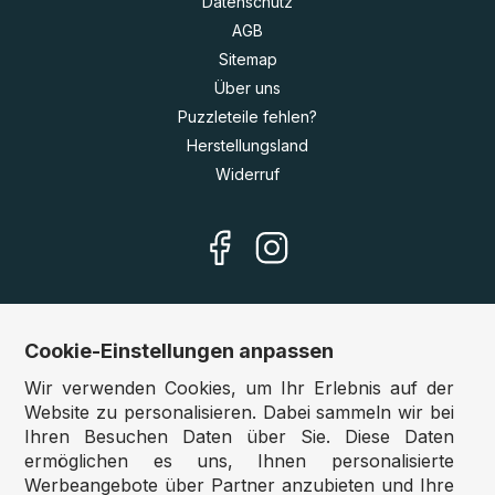
Datenschutz
AGB
Sitemap
Über uns
Puzzleteile fehlen?
Herstellungsland
Widerruf
Cookie-Einstellungen anpassen
Unsere Shops
Wir verwenden Cookies, um Ihr Erlebnis auf der
Deutschland:
www.puzzle.de
Website zu personalisieren. Dabei sammeln wir bei
Ihren Besuchen Daten über Sie. Diese Daten
Österreich:
www.puzzle.at
ermöglichen es uns, Ihnen personalisierte
Belgien:
www.puzzle.be
Werbeangebote über Partner anzubieten und Ihre
Großbritannien:
www.jigsawpuzzle.co.uk