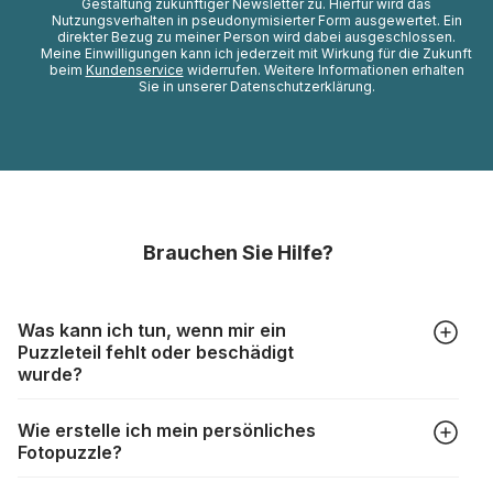
Gestaltung zukünftiger Newsletter zu. Hierfür wird das
Nutzungsverhalten in pseudonymisierter Form ausgewertet. Ein
direkter Bezug zu meiner Person wird dabei ausgeschlossen.
Meine Einwilligungen kann ich jederzeit mit Wirkung für die Zukunft
beim
Kundenservice
widerrufen. Weitere Informationen erhalten
Sie in unserer Datenschutzerklärung.
Brauchen Sie Hilfe?
Was kann ich tun, wenn mir ein
Puzzleteil fehlt oder beschädigt
wurde?
Alle Hersteller produzieren ihre Puzzles mit größter Sorgfalt,
Wie erstelle ich mein persönliches
aber trotzdem kann es vorkommen, dass Teile beschädigt
Fotopuzzle?
werden oder verloren gehen. Mit solchen Fällen gehen
Puzzlehersteller unterschiedlich um:
Klicken Sie im Menü auf “Fotopuzzle” und wählen Sie die