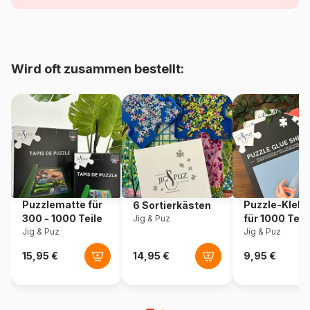
Alter
ab 9 Jahre (251 bis 399 Teile)
Herkunft
Vereinigte Staaten
Wird oft zusammen bestellt:
Artikelnummer
Cobble-Hill-48001
EAN
625012480017
Teileanzahl
275 Teile
Maße
46 x 61 cm
Puzzlematte für
Puzzle-Klebe
6 Sortierkästen
300 - 1000 Teile
für 1000 Teil
Jig & Puz
Jig & Puz
Jig & Puz