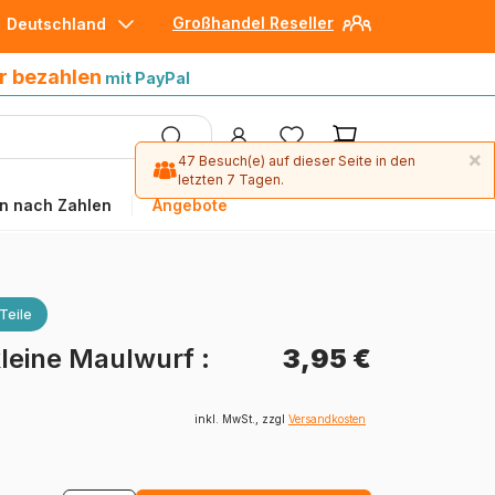
Großhandel Reseller
Deutschland
30 Tage später bezahlen
mit Paypal
r bezahlen
mit PayPal
×
47 Besuch(e) auf dieser Seite in den
letzten 7 Tagen.
n nach Zahlen
Angebote
Teile
kleine Maulwurf :
3,95 €
inkl. MwSt., zzgl
Versandkosten