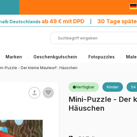
9 € mit DPD
ab 49 € mit DPD
30 Tage späte
halb Deutschlands
|
Marken
Geschenkgutschein
Fotopuzzles
Male
ni-Puzzle - Der kleine Maulwurf : Häuschen
Verfügbar
Kinder
54 
Mini-Puzzle - Der 
Häuschen