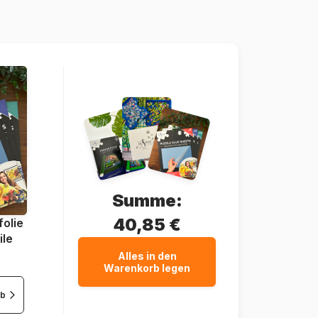
54 Teile
13 x 19 cm
Summe:
40,85 €
olie
ile
Alles in den
Warenkorb legen
rb