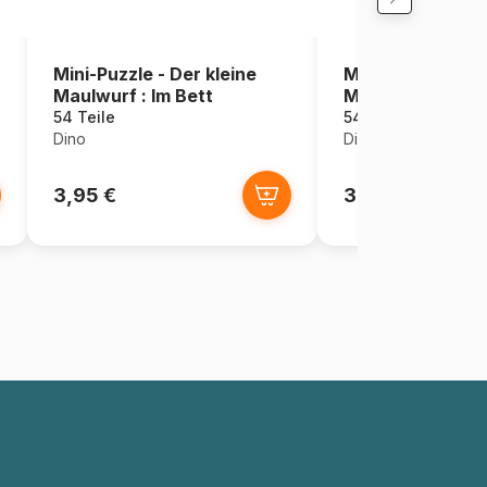
Mini-Puzzle - Der kleine
Mini-Puzzle - Der
Maulwurf : Im Bett
Maulwurf : Rosa
54 Teile
54 Teile
Dino
Dino
3,95 €
3,95 €