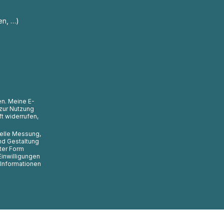
en, …)
en. Meine E-
zur Nutzung
t widerrufen,
uelle Messung,
nd Gestaltung
ter Form
Einwilligungen
 Informationen