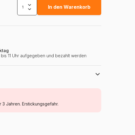
In den Warenkorb
ktag
ie bis 11 Uhr aufgegeben und bezahlt werden
Dino
Puzzle Tiere - Comics und Zeichnungen
r 3 Jahren. Erstickungsgefahr.
ab 6 Jahre (50 bis 100 Teile)
Tschechien
Dino-33106-Maisonnette