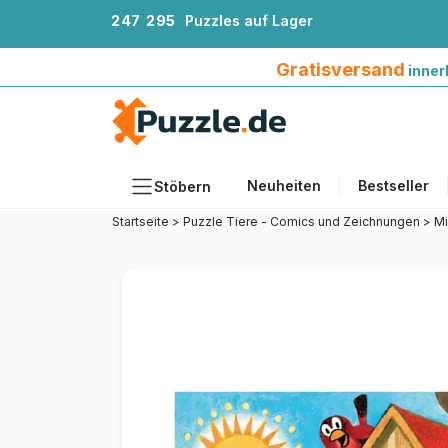
2
4
7
2
9
5
Puzzles auf Lager
Gratisversand innerhalb Deutschlands ab 4
Gratisversand
inner
Neuheiten
Bestseller
Stöbern
Startseite
>
Puzzle Tiere - Comics und Zeichnungen
>
Mi
Motiv
Teileanzahl
Format
Alter
Künstlerinnen und Künstler
Zubehör
Holzpuzzles