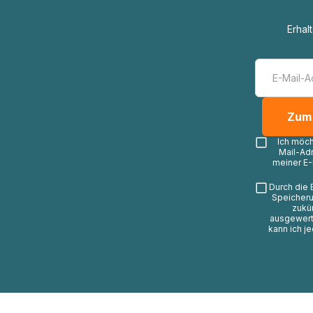
Erhal
Ich möc
Mail-Ad
meiner E-
Durch die 
Speicheru
zukü
ausgewerte
kann ich j