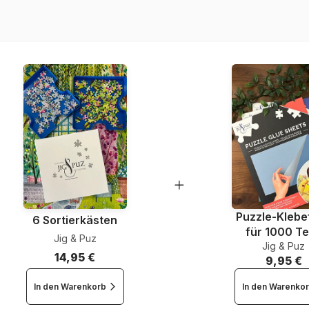
Teileanzahl
Maße
Puzzle-Klebef
6 Sortierkästen
für 1000 Te
Jig & Puz
Jig & Puz
14,95 €
9,95 €
In den Warenkorb
In den Warenko