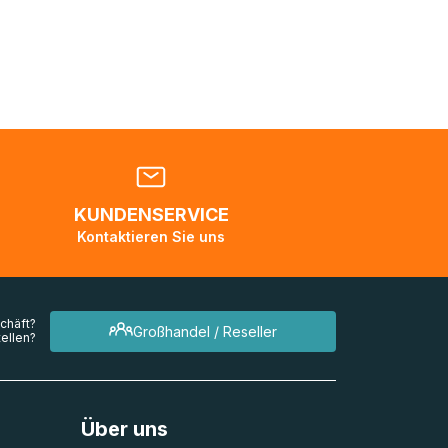
nden
en. Es
 während
eder
KUNDENSERVICE
en
Kontaktieren Sie uns
mehrere
chäft?
Großhandel / Reseller
ellen?
Über uns