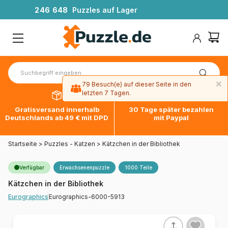
2
4
6
6
4
8
Puzzles auf Lager
×
79 Besuch(e) auf dieser Seite in den
letzten 7 Tagen.
Gratisversand innerhalb
30 Tage später bezahlen
Deutschlands ab 49 € mit DPD
mit Paypal
Startseite
>
Puzzles - Katzen
>
Kätzchen in der Bibliothek
Verfügbar
Erwachsenenpuzzle
1000 Teile
Kätzchen in der Bibliothek
Eurographics-6000-5913
Eurographics