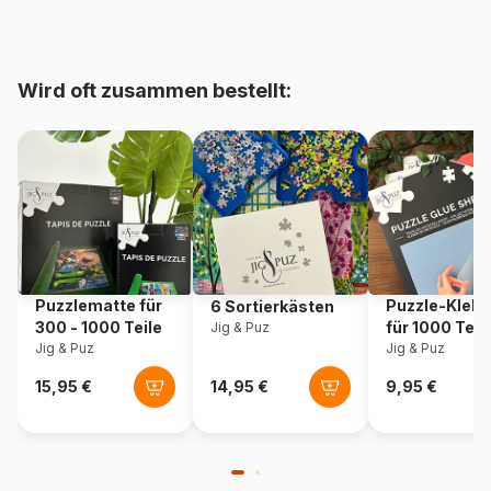
bis 48000 Teile)
Herkunft
Deutschland
Wird oft zusammen bestellt:
Artikelnummer
Eurographics-6000-5913
EAN
628136659130
Teileanzahl
1000 Teile
Maße
68 x 48 cm
Puzzlematte für
Puzzle-Klebe
6 Sortierkästen
300 - 1000 Teile
für 1000 Teil
Jig & Puz
Jig & Puz
Jig & Puz