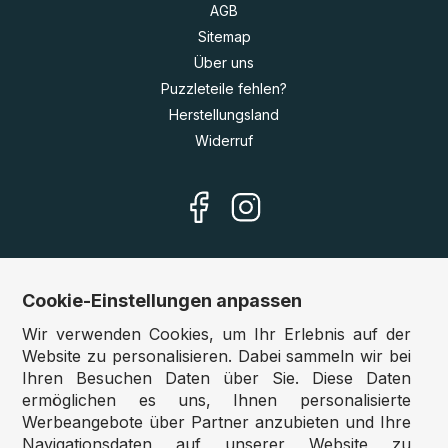
AGB
Sitemap
Über uns
Puzzleteile fehlen?
Herstellungsland
Widerruf
Cookie-Einstellungen anpassen
Unsere Shops
Wir verwenden Cookies, um Ihr Erlebnis auf der
Deutschland:
www.puzzle.de
Website zu personalisieren. Dabei sammeln wir bei
Ihren Besuchen Daten über Sie. Diese Daten
Österreich:
www.puzzle.at
ermöglichen es uns, Ihnen personalisierte
Belgien:
www.puzzle.be
Werbeangebote über Partner anzubieten und Ihre
Großbritannien:
www.jigsawpuzzle.co.uk
Navigationsdaten auf unserer Website zu