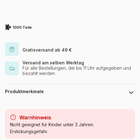
1000 Teile
Gratisversand ab 49 €
Versand am selben Werktag
Für alle Bestellungen, die bis 11 Uhr aufgegeben und
bezahlt werden
Produktmerkmale
Marke
Eurographics
Warnhinweis
Kategorie
Puzzles - Katzen
Nicht geeignet für Kinder unter 3 Jahren.
Erstickungsgefahr.
Alter
Puzzle für Erwachsene (500