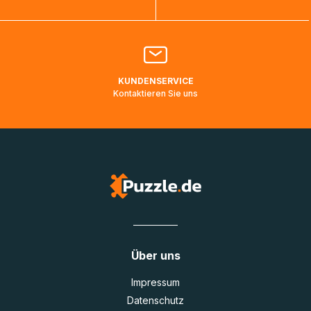
Bitte kontaktieren Sie den
Kundenservice
falls Ihr Paket
länger als angegeben unterwegs ist bzw. Pakete mit
Lieferadressen in Deutschland oder Europa mehrere Tage
lang nicht gescannt wurden.
KUNDENSERVICE
Kontaktieren Sie uns
Über uns
Impressum
Datenschutz