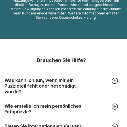
Nutzungsverhalten in pseudonymisierter Form ausgewertet. Ein
direkter Bezug zu meiner Person wird dabei ausgeschlossen.
Meine Einwilligungen kann ich jederzeit mit Wirkung für die Zukunft
beim
Kundenservice
widerrufen. Weitere Informationen erhalten
Sie in unserer Datenschutzerklärung.
Brauchen Sie Hilfe?
Was kann ich tun, wenn mir ein
Puzzleteil fehlt oder beschädigt
wurde?
Alle Hersteller produzieren ihre Puzzles mit größter Sorgfalt,
Wie erstelle ich mein persönliches
aber trotzdem kann es vorkommen, dass Teile beschädigt
Fotopuzzle?
werden oder verloren gehen. Mit solchen Fällen gehen
Puzzlehersteller unterschiedlich um:
Klicken Sie im Menü auf “Fotopuzzle” und wählen Sie die
https://www.puzzle.de/puzzleteile-fehlen.html
Bieten Sie internationalen Versand
gewünschte Teileanzahl sowie das Foto, das Sie für das