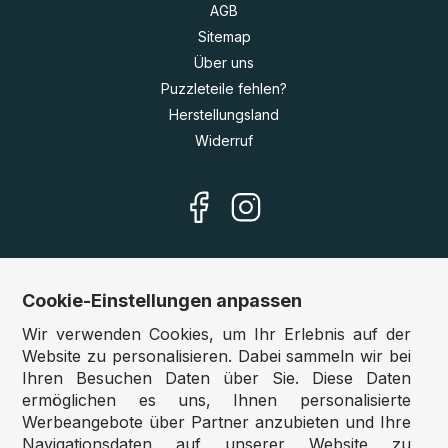
AGB
Sitemap
Über uns
Puzzleteile fehlen?
Herstellungsland
Widerruf
Cookie-Einstellungen anpassen
Unsere Shops
Wir verwenden Cookies, um Ihr Erlebnis auf der
Deutschland:
www.puzzle.de
Website zu personalisieren. Dabei sammeln wir bei
Ihren Besuchen Daten über Sie. Diese Daten
Österreich:
www.puzzle.at
ermöglichen es uns, Ihnen personalisierte
Belgien:
www.puzzle.be
Werbeangebote über Partner anzubieten und Ihre
Großbritannien:
www.jigsawpuzzle.co.uk
Navigationsdaten auf unserer Website zu