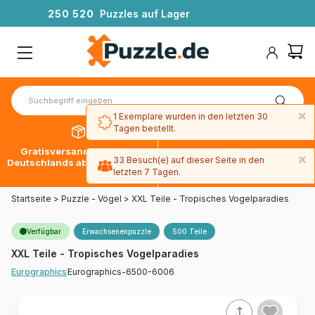
2
5
0
5
2
0
Puzzles auf Lager
×
1 Exemplare wurden in den letzten 30
Tagen bestellt.
Gratisversand innerhalb
30 Tage später bezahlen
×
33 Besuch(e) auf dieser Seite in den
Deutschlands ab 49 € mit DPD
mit Paypal
letzten 7 Tagen.
Startseite
>
Puzzle - Vögel
>
XXL Teile - Tropisches Vogelparadies
Verfügbar
Erwachsenenpuzzle
500 Teile
XXL Teile - Tropisches Vogelparadies
Eurographics-6500-6006
Eurographics