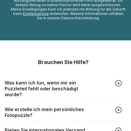
Nutzungsverhalten in pseudonymisierter Form ausgewertet. Ein
direkter Bezug zu meiner Person wird dabei ausgeschlossen.
Meine Einwilligungen kann ich jederzeit mit Wirkung für die Zukunft
beim
Kundenservice
widerrufen. Weitere Informationen erhalten
Sie in unserer Datenschutzerklärung.
Brauchen Sie Hilfe?
Was kann ich tun, wenn mir ein
Puzzleteil fehlt oder beschädigt
wurde?
Alle Hersteller produzieren ihre Puzzles mit größter Sorgfalt,
Wie erstelle ich mein persönliches
aber trotzdem kann es vorkommen, dass Teile beschädigt
Fotopuzzle?
werden oder verloren gehen. Mit solchen Fällen gehen
Puzzlehersteller unterschiedlich um:
Klicken Sie im Menü auf “Fotopuzzle” und wählen Sie die
https://www.puzzle.de/puzzleteile-fehlen.html
Bieten Sie internationalen Versand
gewünschte Teileanzahl sowie das Foto, das Sie für das