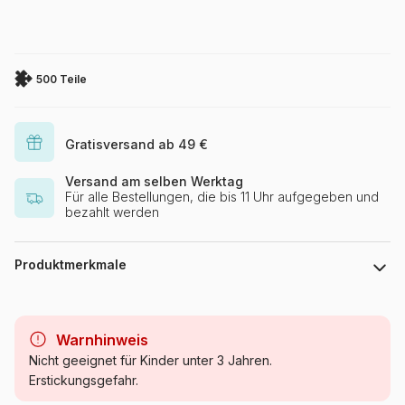
500 Teile
Gratisversand ab 49 €
Versand am selben Werktag
Für alle Bestellungen, die bis 11 Uhr aufgegeben und
bezahlt werden
Produktmerkmale
Marke
Eurographics
Warnhinweis
Kategorie
Puzzle - Vögel
Nicht geeignet für Kinder unter 3 Jahren.
Erstickungsgefahr.
Alter
Puzzle für Erwachsene (500