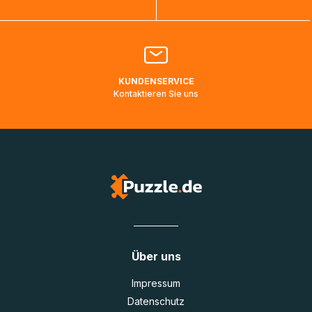
Bitte kontaktieren Sie den
Kundenservice
falls Ihr Paket
länger als angegeben unterwegs ist bzw. Pakete mit
Lieferadressen in Deutschland oder Europa mehrere Tage
lang nicht gescannt wurden.
KUNDENSERVICE
Kontaktieren Sie uns
Über uns
Impressum
Datenschutz