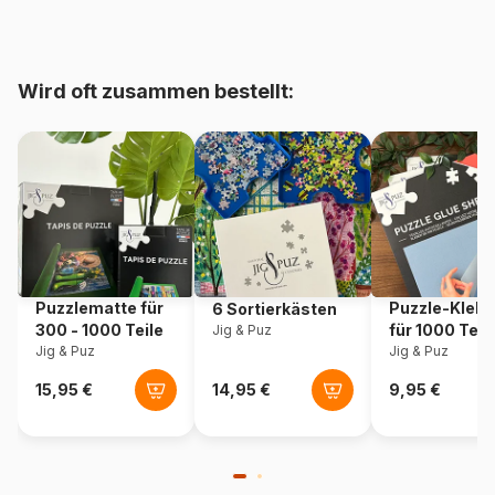
bis 48000 Teile)
Herkunft
Deutschland
Wird oft zusammen bestellt:
Artikelnummer
Eurographics-6500-6006
EAN
628136560061
Teileanzahl
500 Teile
Maße
68 x 48 cm
Puzzlematte für
Puzzle-Klebe
6 Sortierkästen
300 - 1000 Teile
für 1000 Teil
Jig & Puz
Jig & Puz
Jig & Puz