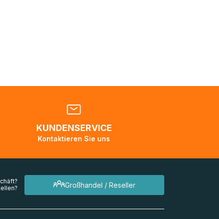
Sie sich
nden
en. Es
 während
eder
KUNDENSERVICE
en
Kontaktieren Sie uns
mehrere
chäft?
Großhandel / Reseller
ellen?