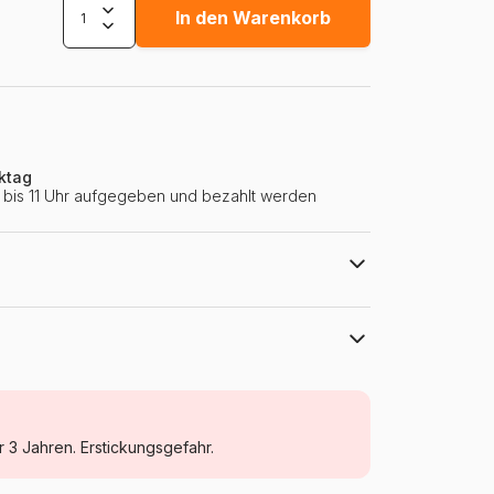
In den Warenkorb
ktag
ie bis 11 Uhr aufgegeben und bezahlt werden
HOP - House of Puzzles
Puzzle - Dekoration und Objekte
r 3 Jahren. Erstickungsgefahr.
Puzzle für Erwachsene (500 bis 48000
Teile)