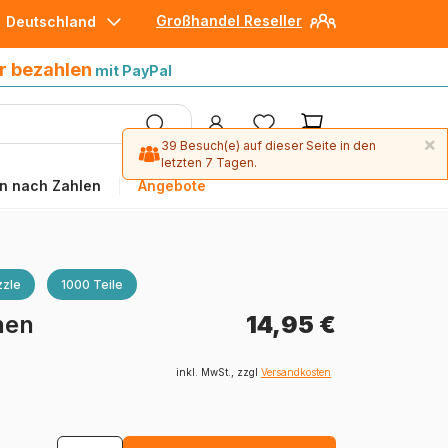
Großhandel Reseller
Deutschland
30 Tage später bezahlen
mit Paypal
r bezahlen
mit PayPal
×
39 Besuch(e) auf dieser Seite in den
letzten 7 Tagen.
n nach Zahlen
Angebote
zle
1000 Teile
hen
14,95 €
inkl. MwSt., zzgl
Versandkosten