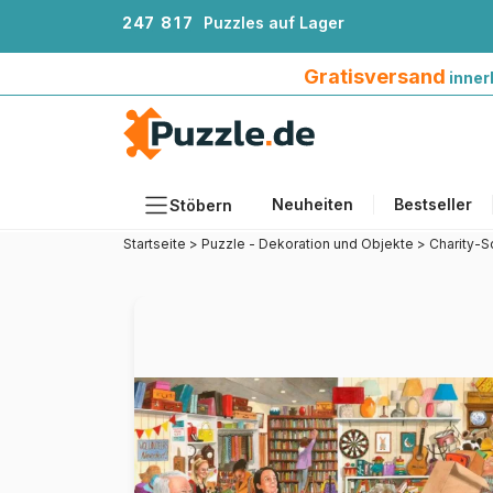
2
4
7
8
1
7
Puzzles auf Lager
Gratisversand innerhalb Deutschlands ab 4
Gratisversand
inner
Neuheiten
Bestseller
Stöbern
Startseite
>
Puzzle - Dekoration und Objekte
>
Charity-
Motiv
Teileanzahl
Format
Alter
Künstlerinnen und Künstler
Zubehör
Holzpuzzles