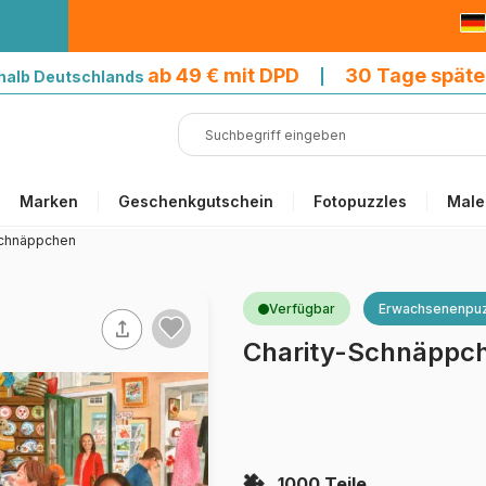
9 € mit DPD
ab 49 € mit DPD
30 Tage späte
halb Deutschlands
|
Marken
Geschenkgutschein
Fotopuzzles
Male
Schnäppchen
Verfügbar
Erwachsenenpuz
Charity-Schnäppc
1000 Teile