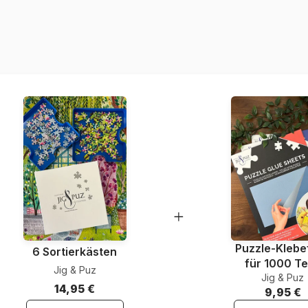
Herkunft
Artikelnummer
EAN
Teileanzahl
Maße
Puzzle-Klebef
6 Sortierkästen
für 1000 Te
Jig & Puz
Jig & Puz
14,95 €
9,95 €