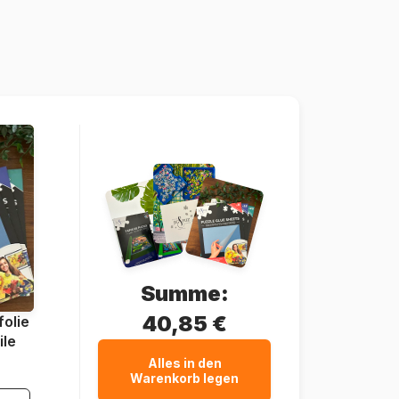
Niederlande
House-Of-Puzzles-HP0633
5060002006252
1000 Teile
69 x 48 cm
Summe:
40,85 €
olie
ile
Alles in den
Warenkorb legen