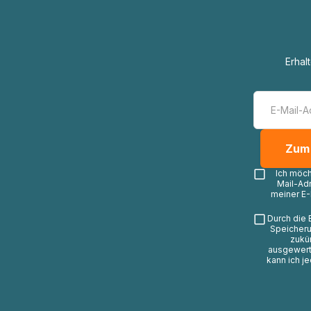
Erhal
Ich möc
Mail-Ad
meiner E-
Durch die 
Speicheru
zukü
ausgewerte
kann ich j