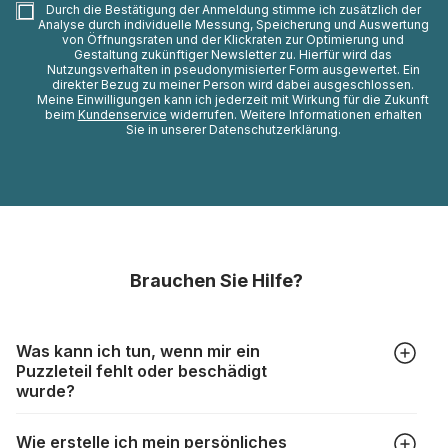
Durch die Bestätigung der Anmeldung stimme ich zusätzlich der
Analyse durch individuelle Messung, Speicherung und Auswertung
von Öffnungsraten und der Klickraten zur Optimierung und
Gestaltung zukünftiger Newsletter zu. Hierfür wird das
Nutzungsverhalten in pseudonymisierter Form ausgewertet. Ein
direkter Bezug zu meiner Person wird dabei ausgeschlossen.
Meine Einwilligungen kann ich jederzeit mit Wirkung für die Zukunft
beim
Kundenservice
widerrufen. Weitere Informationen erhalten
Sie in unserer Datenschutzerklärung.
Brauchen Sie Hilfe?
Was kann ich tun, wenn mir ein
Puzzleteil fehlt oder beschädigt
wurde?
Alle Hersteller produzieren ihre Puzzles mit größter Sorgfalt,
Wie erstelle ich mein persönliches
aber trotzdem kann es vorkommen, dass Teile beschädigt