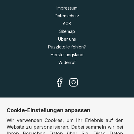
Impressum
Datenschutz
AGB
Sitemap
Über uns
Puzzleteile fehlen?
Herstellungsland
Widerruf
Cookie-Einstellungen anpassen
Unsere Shops
Wir verwenden Cookies, um Ihr Erlebnis auf der
Deutschland:
www.puzzle.de
Website zu personalisieren. Dabei sammeln wir bei
Ihren Besuchen Daten über Sie. Diese Daten
Österreich:
www.puzzle.at