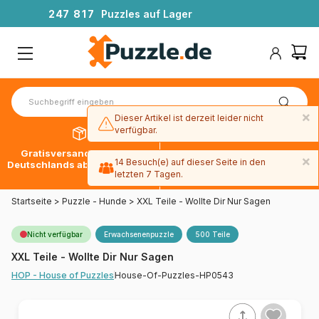
2
4
7
8
1
7
Puzzles auf Lager
×
Dieser Artikel ist derzeit leider nicht
verfügbar.
Gratisversand innerhalb
30 Tage später bezahlen
×
14 Besuch(e) auf dieser Seite in den
Deutschlands ab 49 € mit DPD
mit Paypal
letzten 7 Tagen.
Startseite
>
Puzzle - Hunde
>
XXL Teile - Wollte Dir Nur Sagen
Nicht verfügbar
Erwachsenenpuzzle
500 Teile
XXL Teile - Wollte Dir Nur Sagen
House-Of-Puzzles-HP0543
HOP - House of Puzzles