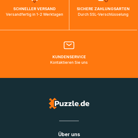
wird wieder aktualisiert, sobald die Pakete im Zielland
SCHNELLER VERSAND
SICHERE ZAHLUNGSARTEN
ankommen und von der dortigen Zustellorganisation weiter
Versandfertig in 1-2 Werktagen
Durch SSL-Verschlüsselung
bearbeitet werden.
Bitte kontaktieren Sie den
Kundenservice
falls Ihr Paket
länger als angegeben unterwegs ist bzw. Pakete mit
Lieferadressen in Deutschland oder Europa mehrere Tage
lang nicht gescannt wurden.
KUNDENSERVICE
Kontaktieren Sie uns
Über uns