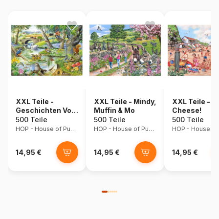
XXL Teile -
XXL Teile - Mindy,
XXL Teile - S
Geschichten Vom
Muffin & Mo
Cheese!
Fluss
500 Teile
500 Teile
500 Teile
HOP - House of Puzzles
HOP - House of Puzzles
14,95 €
14,95 €
14,95 €