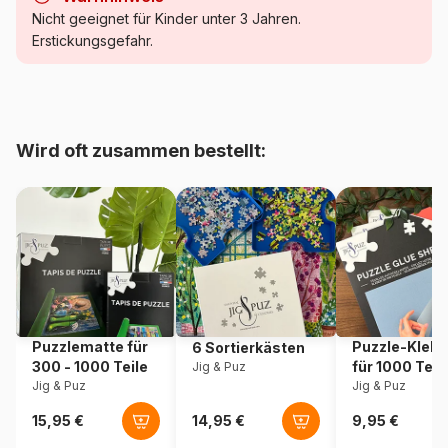
Kategorie
Puzzle - Hunde
Nicht geeignet für Kinder unter 3 Jahren.
Erstickungsgefahr.
Alter
Puzzle für Erwachsene (500
bis 48000 Teile)
Herkunft
Niederlande
Wird oft zusammen bestellt:
Artikelnummer
House-Of-Puzzles-HP0543
EAN
5060002005347
Teileanzahl
500 Teile
Maße
69 x 48 cm
Puzzlematte für
Puzzle-Klebe
6 Sortierkästen
300 - 1000 Teile
für 1000 Teil
Jig & Puz
Jig & Puz
Jig & Puz