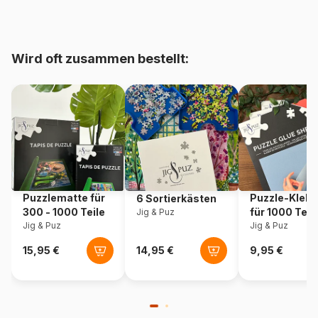
bis 48000 Teile)
Herkunft
Frankreich
Wird oft zusammen bestellt:
Artikelnummer
Puzzle-La-Loutre-5894
EAN
3760301335894
Teileanzahl
1000 Teile
Maße
69 x 48 cm
Puzzlematte für
Puzzle-Klebe
6 Sortierkästen
300 - 1000 Teile
für 1000 Teil
Jig & Puz
Jig & Puz
Jig & Puz