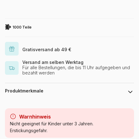
1000 Teile
Gratisversand ab 49 €
Versand am selben Werktag
Für alle Bestellungen, die bis 11 Uhr aufgegeben und
bezahlt werden
Produktmerkmale
Marke
La Loutre
Warnhinweis
Kategorie
Puzzle Städte und Dörfer
Nicht geeignet für Kinder unter 3 Jahren.
Erstickungsgefahr.
Alter
Puzzle für Erwachsene (500