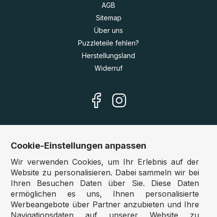
AGB
Sitemap
Über uns
Puzzleteile fehlen?
Herstellungsland
Widerruf
Cookie-Einstellungen anpassen
Unsere Shops
Wir verwenden Cookies, um Ihr Erlebnis auf der
Deutschland:
www.puzzle.de
Website zu personalisieren. Dabei sammeln wir bei
Ihren Besuchen Daten über Sie. Diese Daten
Österreich:
www.puzzle.at
ermöglichen es uns, Ihnen personalisierte
Belgien:
www.puzzle.be
Werbeangebote über Partner anzubieten und Ihre
Großbritannien:
www.jigsawpuzzle.co.uk
Navigationsdaten auf unserer Website zu