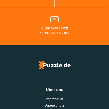
Bitte kontaktieren Sie den
Kundenservice
falls Ihr Paket
länger als angegeben unterwegs ist bzw. Pakete mit
Lieferadressen in Deutschland oder Europa mehrere Tage
lang nicht gescannt wurden.
KUNDENSERVICE
Kontaktieren Sie uns
Über uns
Impressum
Datenschutz