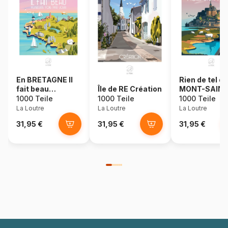
En BRETAGNE Il
Rien de tel qu
fait beau
Île de RE Création
MONT-SAINT
plusieurs fois par
MICHEL
1000 Teile
1000 Teile
1000 Teile
Jour
La Loutre
La Loutre
La Loutre
31,95 €
31,95 €
31,95 €