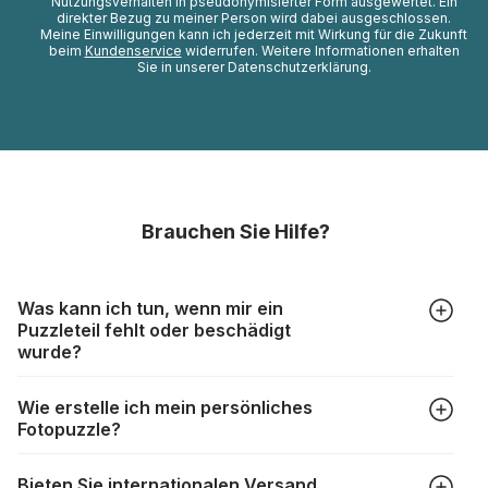
Nutzungsverhalten in pseudonymisierter Form ausgewertet. Ein
direkter Bezug zu meiner Person wird dabei ausgeschlossen.
Meine Einwilligungen kann ich jederzeit mit Wirkung für die Zukunft
beim
Kundenservice
widerrufen. Weitere Informationen erhalten
Sie in unserer Datenschutzerklärung.
Brauchen Sie Hilfe?
Was kann ich tun, wenn mir ein
Puzzleteil fehlt oder beschädigt
wurde?
Alle Hersteller produzieren ihre Puzzles mit größter Sorgfalt,
Wie erstelle ich mein persönliches
aber trotzdem kann es vorkommen, dass Teile beschädigt
Fotopuzzle?
werden oder verloren gehen. Mit solchen Fällen gehen
Puzzlehersteller unterschiedlich um:
Klicken Sie im Menü auf “Fotopuzzle” und wählen Sie die
https://www.puzzle.de/puzzleteile-fehlen.html
Bieten Sie internationalen Versand
gewünschte Teileanzahl sowie das Foto, das Sie für das