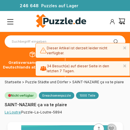
2
4
6
6
4
8
Puzzles auf Lager
×
Dieser Artikel ist derzeit leider nicht
verfügbar.
Gratisversand innerhalb
30 Tage später bezahlen
×
34 Besuch(e) auf dieser Seite in den
Deutschlands ab 49 € mit DPD
mit Paypal
letzten 7 Tagen.
Startseite
>
Puzzle Städte und Dörfer
>
SAINT-NAZAIRE ça va te plaire
Nicht verfügbar
Erwachsenenpuzzle
1000 Teile
SAINT-NAZAIRE ça va te plaire
Puzzle-La-Loutre-5894
La Loutre