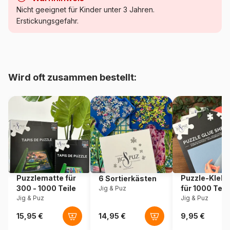
Kategorie
Puzzle Traumstrände und
Nicht geeignet für Kinder unter 3 Jahren.
Inseln
Erstickungsgefahr.
Alter
Puzzle für Erwachsene (500
bis 48000 Teile)
Wird oft zusammen bestellt:
Herkunft
Türkei
Artikelnummer
Magnolia-4305
EAN
8699375068603
Teileanzahl
1000 Teile
Puzzlematte für
Puzzle-Klebe
6 Sortierkästen
Maße
68 x 48 cm
300 - 1000 Teile
für 1000 Teil
Jig & Puz
Jig & Puz
Jig & Puz