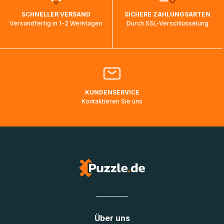
wird wieder aktualisiert, sobald die Pakete im Zielland
SCHNELLER VERSAND
SICHERE ZAHLUNGSARTEN
ankommen und von der dortigen Zustellorganisation weiter
Versandfertig in 1-2 Werktagen
Durch SSL-Verschlüsselung
bearbeitet werden.
Bitte kontaktieren Sie den
Kundenservice
falls Ihr Paket
länger als angegeben unterwegs ist bzw. Pakete mit
Lieferadressen in Deutschland oder Europa mehrere Tage
lang nicht gescannt wurden.
KUNDENSERVICE
Kontaktieren Sie uns
Über uns