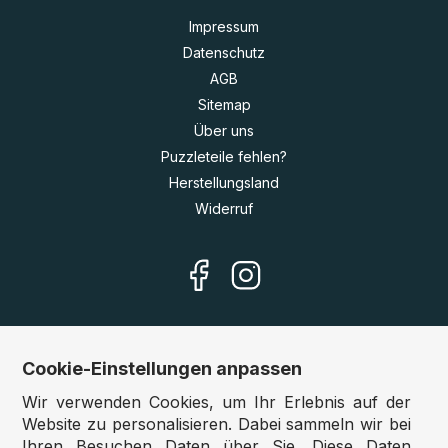
Impressum
Datenschutz
AGB
Sitemap
Über uns
Puzzleteile fehlen?
Herstellungsland
Widerruf
Cookie-Einstellungen anpassen
Unsere Shops
Wir verwenden Cookies, um Ihr Erlebnis auf der
Deutschland:
www.puzzle.de
Website zu personalisieren. Dabei sammeln wir bei
Ihren Besuchen Daten über Sie. Diese Daten
Österreich:
www.puzzle.at