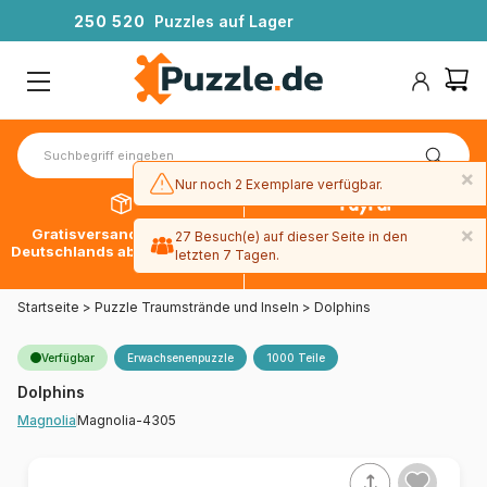
2
5
0
5
2
0
Puzzles auf Lager
×
Nur noch 2 Exemplare verfügbar.
×
Gratisversand innerhalb
30 Tage später bezahlen
27 Besuch(e) auf dieser Seite in den
Deutschlands ab 49 € mit DPD
mit Paypal
letzten 7 Tagen.
Startseite
>
Puzzle Traumstrände und Inseln
>
Dolphins
Verfügbar
Erwachsenenpuzzle
1000 Teile
Dolphins
Magnolia-4305
Magnolia