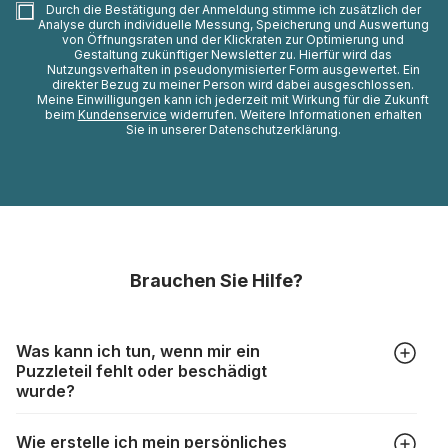
Durch die Bestätigung der Anmeldung stimme ich zusätzlich der
Analyse durch individuelle Messung, Speicherung und Auswertung
von Öffnungsraten und der Klickraten zur Optimierung und
Gestaltung zukünftiger Newsletter zu. Hierfür wird das
Nutzungsverhalten in pseudonymisierter Form ausgewertet. Ein
direkter Bezug zu meiner Person wird dabei ausgeschlossen.
Meine Einwilligungen kann ich jederzeit mit Wirkung für die Zukunft
beim
Kundenservice
widerrufen. Weitere Informationen erhalten
Sie in unserer Datenschutzerklärung.
Brauchen Sie Hilfe?
Was kann ich tun, wenn mir ein
Puzzleteil fehlt oder beschädigt
wurde?
Alle Hersteller produzieren ihre Puzzles mit größter Sorgfalt,
Wie erstelle ich mein persönliches
aber trotzdem kann es vorkommen, dass Teile beschädigt