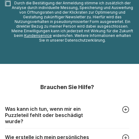
Durch die Bestätigung der Anmeldung stimme ich zusätzlich der
Analyse durch individuelle Messung, Speicherung und Auswertung
von Öffnungsraten und der Klickraten zur Optimierung und
Gestaltung zukünftiger Newsletter zu. Hierfür wird das
Nutzungsverhalten in pseudonymisierter Form ausgewertet. Ein
direkter Bezug zu meiner Person wird dabei ausgeschlossen.
Meine Einwilligungen kann ich jederzeit mit Wirkung für die Zukunft
beim
Kundenservice
widerrufen. Weitere Informationen erhalten
Sie in unserer Datenschutzerklärung.
Brauchen Sie Hilfe?
Was kann ich tun, wenn mir ein
Puzzleteil fehlt oder beschädigt
wurde?
Alle Hersteller produzieren ihre Puzzles mit größter Sorgfalt,
Wie erstelle ich mein persönliches
aber trotzdem kann es vorkommen, dass Teile beschädigt