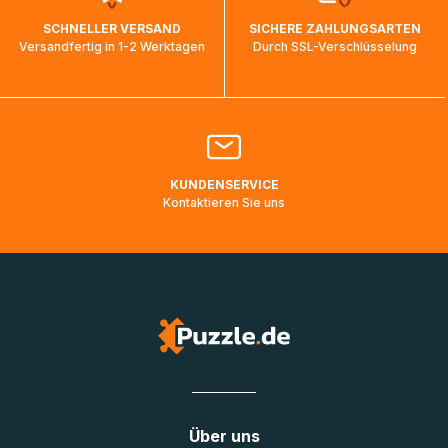
wird wieder aktualisiert, sobald die Pakete im Zielland
SCHNELLER VERSAND
SICHERE ZAHLUNGSARTEN
ankommen und von der dortigen Zustellorganisation weiter
Versandfertig in 1-2 Werktagen
Durch SSL-Verschlüsselung
bearbeitet werden.
Bitte kontaktieren Sie den
Kundenservice
falls Ihr Paket
länger als angegeben unterwegs ist bzw. Pakete mit
Lieferadressen in Deutschland oder Europa mehrere Tage
lang nicht gescannt wurden.
KUNDENSERVICE
Kontaktieren Sie uns
Über uns