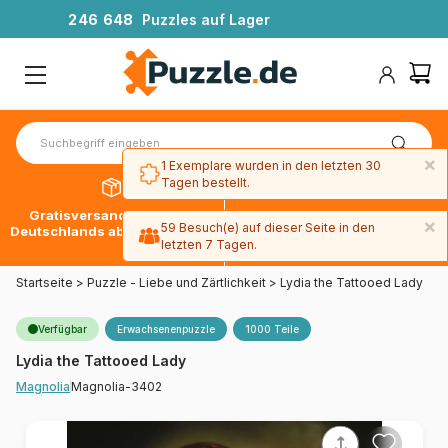
2
4
6
6
4
8
Puzzles auf Lager
×
1 Exemplare wurden in den letzten 30
Tagen bestellt.
Gratisversand innerhalb
30 Tage später bezahlen
×
59 Besuch(e) auf dieser Seite in den
Deutschlands ab 49 € mit DPD
mit Paypal
letzten 7 Tagen.
Startseite
>
Puzzle - Liebe und Zärtlichkeit
>
Lydia the Tattooed Lady
Verfügbar
Erwachsenenpuzzle
1000 Teile
Lydia the Tattooed Lady
Magnolia-3402
Magnolia