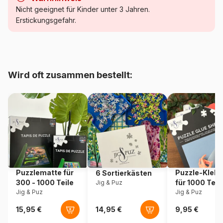
Kategorie
Puzzle - Liebe und Zärtlichkeit
Nicht geeignet für Kinder unter 3 Jahren.
Erstickungsgefahr.
Alter
Puzzle für Erwachsene (500
bis 48000 Teile)
Herkunft
Türkei
Wird oft zusammen bestellt:
Artikelnummer
Magnolia-3402
EAN
8699375066876
Teileanzahl
1000 Teile
Maße
68 x 48 cm
Puzzlematte für
Puzzle-Klebe
6 Sortierkästen
300 - 1000 Teile
für 1000 Teil
Jig & Puz
Jig & Puz
Jig & Puz