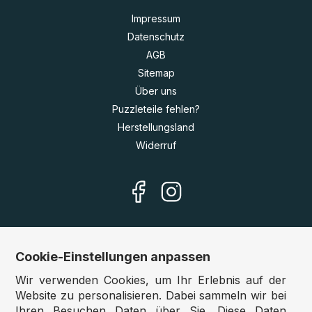
Impressum
Datenschutz
AGB
Sitemap
Über uns
Puzzleteile fehlen?
Herstellungsland
Widerruf
Cookie-Einstellungen anpassen
Unsere Shops
Wir verwenden Cookies, um Ihr Erlebnis auf der
Deutschland:
www.puzzle.de
Website zu personalisieren. Dabei sammeln wir bei
Ihren Besuchen Daten über Sie. Diese Daten
Österreich:
www.puzzle.at