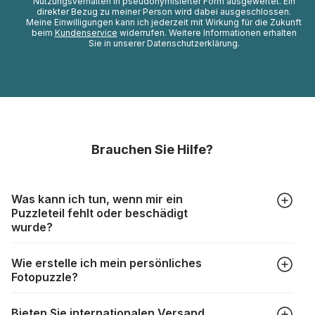
Nutzungsverhalten in pseudonymisierter Form ausgewertet. Ein
direkter Bezug zu meiner Person wird dabei ausgeschlossen.
Meine Einwilligungen kann ich jederzeit mit Wirkung für die Zukunft
beim
Kundenservice
widerrufen. Weitere Informationen erhalten
Sie in unserer Datenschutzerklärung.
Brauchen Sie Hilfe?
Was kann ich tun, wenn mir ein
Puzzleteil fehlt oder beschädigt
wurde?
Alle Hersteller produzieren ihre Puzzles mit größter Sorgfalt,
Wie erstelle ich mein persönliches
aber trotzdem kann es vorkommen, dass Teile beschädigt
Fotopuzzle?
werden oder verloren gehen. Mit solchen Fällen gehen
Puzzlehersteller unterschiedlich um:
Klicken Sie im Menü auf “Fotopuzzle” und wählen Sie die
https://www.puzzle.de/puzzleteile-fehlen.html
Bieten Sie internationalen Versand
gewünschte Teileanzahl sowie das Foto, das Sie für das