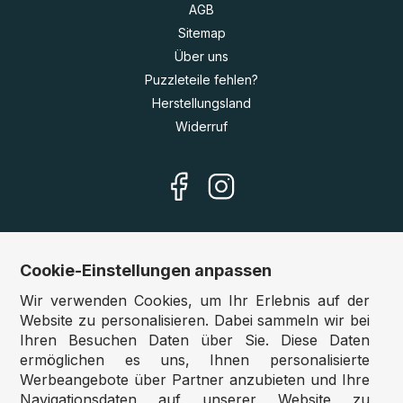
AGB
Sitemap
Über uns
Puzzleteile fehlen?
Herstellungsland
Widerruf
Cookie-Einstellungen anpassen
Unsere Shops
Wir verwenden Cookies, um Ihr Erlebnis auf der
Deutschland:
www.puzzle.de
Website zu personalisieren. Dabei sammeln wir bei
Ihren Besuchen Daten über Sie. Diese Daten
Österreich:
www.puzzle.at
ermöglichen es uns, Ihnen personalisierte
Belgien:
www.puzzle.be
Werbeangebote über Partner anzubieten und Ihre
Großbritannien:
www.jigsawpuzzle.co.uk
Navigationsdaten auf unserer Website zu