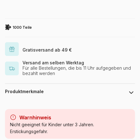
1000 Teile
Gratisversand ab 49 €
Versand am selben Werktag
Für alle Bestellungen, die bis 11 Uhr aufgegeben und
bezahlt werden
Produktmerkmale
Marke
Magnolia
Warnhinweis
Kategorie
Puzzles - Länder: Italien
Nicht geeignet für Kinder unter 3 Jahren.
Erstickungsgefahr.
Alter
Puzzle für Erwachsene (500