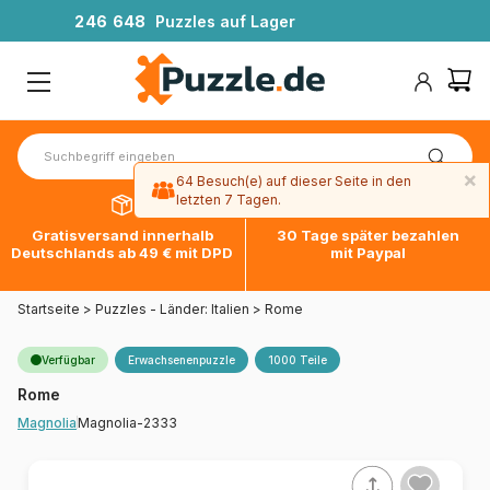
2
4
6
6
4
8
Puzzles auf Lager
×
64 Besuch(e) auf dieser Seite in den
letzten 7 Tagen.
Gratisversand innerhalb
30 Tage später bezahlen
Deutschlands ab 49 € mit DPD
mit Paypal
Startseite
>
Puzzles - Länder: Italien
>
Rome
Verfügbar
Erwachsenenpuzzle
1000 Teile
Rome
Magnolia-2333
Magnolia