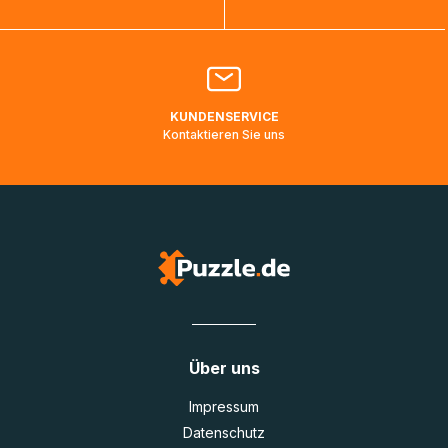
Bitte kontaktieren Sie den
Kundenservice
falls Ihr Paket
länger als angegeben unterwegs ist bzw. Pakete mit
Lieferadressen in Deutschland oder Europa mehrere Tage
lang nicht gescannt wurden.
KUNDENSERVICE
Kontaktieren Sie uns
Über uns
Impressum
Datenschutz