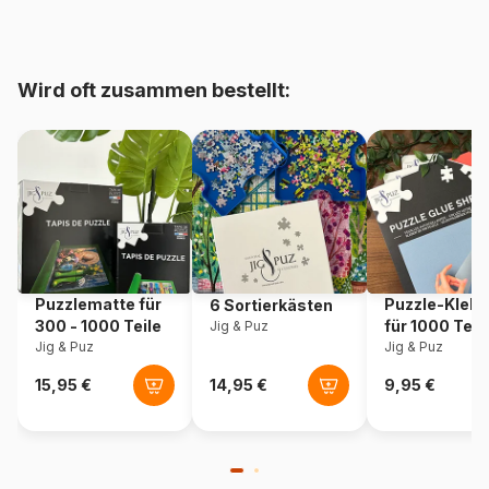
bis 48000 Teile)
Herkunft
Türkei
Wird oft zusammen bestellt:
Artikelnummer
Magnolia-2333
EAN
8699375066289
Teileanzahl
1000 Teile
Maße
68 x 48 cm
Puzzlematte für
Puzzle-Klebe
6 Sortierkästen
300 - 1000 Teile
für 1000 Teil
Jig & Puz
Jig & Puz
Jig & Puz