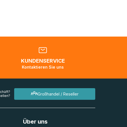
nden
en. Es
 während
eder
KUNDENSERVICE
en
Kontaktieren Sie uns
mehrere
chäft?
Großhandel / Reseller
ellen?
Über uns