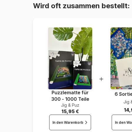
Wird oft zusammen bestellt:
Puzzlematte für
6 Sorti
300 - 1000 Teile
Jig 
Jig & Puz
14,
15,95 €
In den Warenkorb
In den W