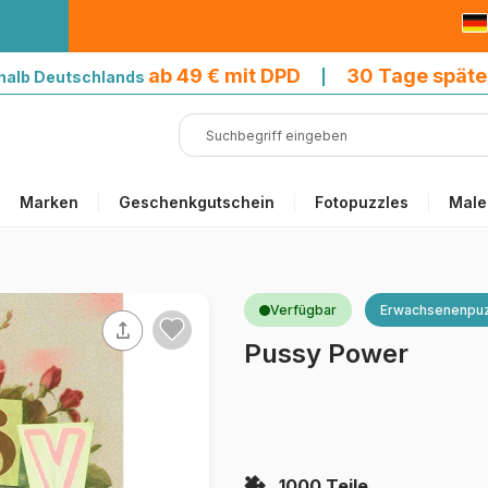
9 € mit DPD
ab 49 € mit DPD
30 Tage späte
halb Deutschlands
|
Marken
Geschenkgutschein
Fotopuzzles
Male
Verfügbar
Erwachsenenpuz
Pussy Power
1000 Teile