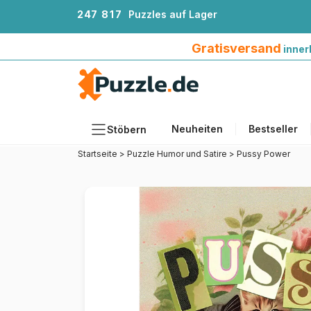
2
4
7
8
1
7
Puzzles auf Lager
Gratisversand innerhalb Deutschlands ab 4
Gratisversand
inner
Neuheiten
Bestseller
Stöbern
Startseite
>
Puzzle Humor und Satire
>
Pussy Power
Motiv
Teileanzahl
Format
Alter
Künstlerinnen und Künstler
Zubehör
Holzpuzzles