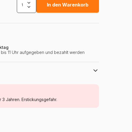
In den Warenkorb
ktag
ie bis 11 Uhr aufgegeben und bezahlt werden
Marie-Chantal
Puzzle Humor und Satire
r 3 Jahren. Erstickungsgefahr.
Puzzle für Erwachsene (500 bis 48000
Teile)
Frankreich
MC-F-05015