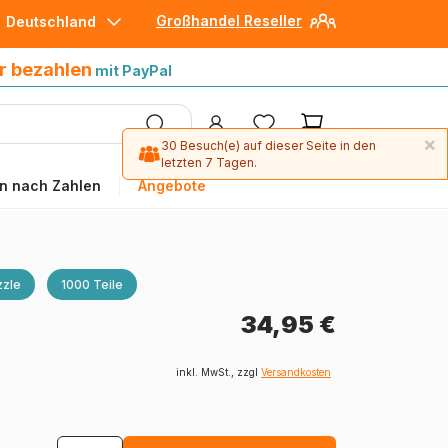
Großhandel Reseller
Deutschland
30 Tage später bezahlen
mit Paypal
r bezahlen
mit PayPal
×
30 Besuch(e) auf dieser Seite in den
letzten 7 Tagen.
n nach Zahlen
Angebote
zle
1000 Teile
34,95 €
inkl. MwSt., zzgl
Versandkosten