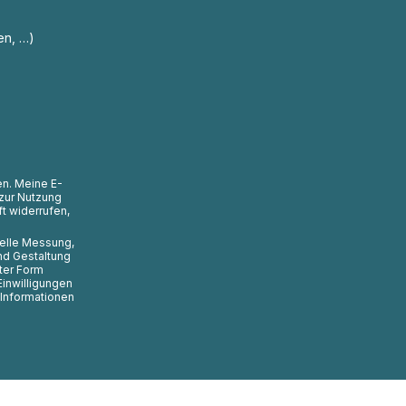
en, …)
en. Meine E-
zur Nutzung
t widerrufen,
uelle Messung,
nd Gestaltung
ter Form
Einwilligungen
 Informationen