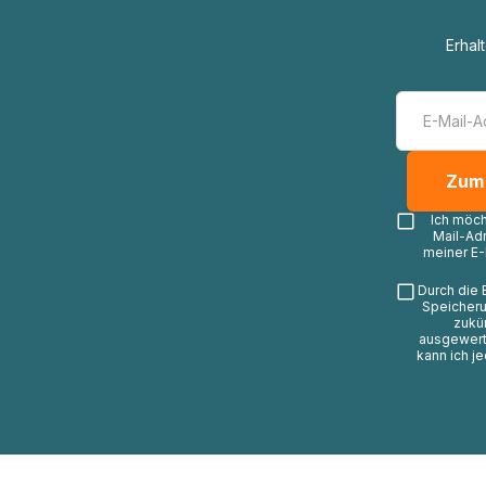
Erhal
Ich möc
Mail-Ad
meiner E-
Durch die 
Speicheru
zukü
ausgewerte
kann ich j