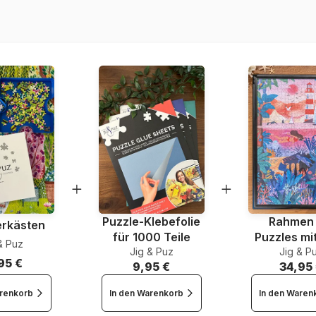
EAN
Teileanzahl
Maße
Puzzle-Klebefolie
Rahmen 
erkästen
für 1000 Teile
Puzzles mi
& Puz
Jig & Puz
Jig & P
Teile
95 €
9,95 €
34,95
arenkorb
In den Warenkorb
In den Waren