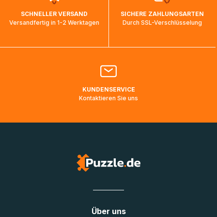
wird wieder aktualisiert, sobald die Pakete im Zielland
SCHNELLER VERSAND
SICHERE ZAHLUNGSARTEN
ankommen und von der dortigen Zustellorganisation weiter
Versandfertig in 1-2 Werktagen
Durch SSL-Verschlüsselung
bearbeitet werden.
Bitte kontaktieren Sie den
Kundenservice
falls Ihr Paket
länger als angegeben unterwegs ist bzw. Pakete mit
Lieferadressen in Deutschland oder Europa mehrere Tage
lang nicht gescannt wurden.
KUNDENSERVICE
Kontaktieren Sie uns
Über uns