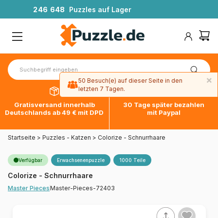
2
4
6
6
4
8
Puzzles auf Lager
×
50 Besuch(e) auf dieser Seite in den
letzten 7 Tagen.
Gratisversand innerhalb
30 Tage später bezahlen
Deutschlands ab 49 € mit DPD
mit Paypal
Startseite
>
Puzzles - Katzen
>
Colorize - Schnurrhaare
Verfügbar
Erwachsenenpuzzle
1000 Teile
Colorize - Schnurrhaare
Master-Pieces-72403
Master Pieces