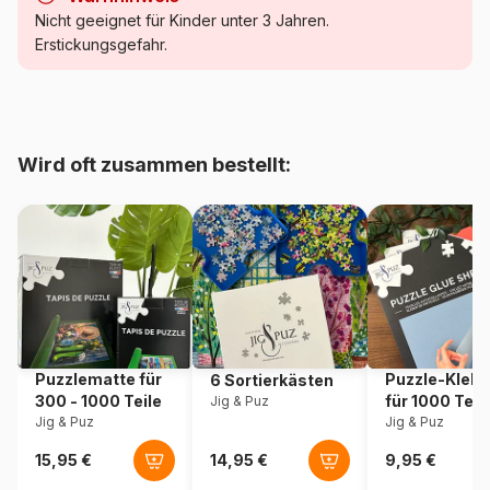
Kategorie
Puzzles - Katzen
Nicht geeignet für Kinder unter 3 Jahren.
Erstickungsgefahr.
Alter
Puzzle für Erwachsene (500
bis 48000 Teile)
Herkunft
China
Wird oft zusammen bestellt:
Artikelnummer
Master-Pieces-72403
EAN
705988724039
Teileanzahl
1000 Teile
Maße
48 x 67 cm
Puzzlematte für
Puzzle-Klebe
6 Sortierkästen
300 - 1000 Teile
für 1000 Teil
Jig & Puz
Jig & Puz
Jig & Puz