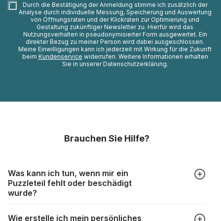
Durch die Bestätigung der Anmeldung stimme ich zusätzlich der
Analyse durch individuelle Messung, Speicherung und Auswertung
von Öffnungsraten und der Klickraten zur Optimierung und
Gestaltung zukünftiger Newsletter zu. Hierfür wird das
Nutzungsverhalten in pseudonymisierter Form ausgewertet. Ein
direkter Bezug zu meiner Person wird dabei ausgeschlossen.
Meine Einwilligungen kann ich jederzeit mit Wirkung für die Zukunft
beim
Kundenservice
widerrufen. Weitere Informationen erhalten
Sie in unserer Datenschutzerklärung.
Brauchen Sie Hilfe?
Was kann ich tun, wenn mir ein
Puzzleteil fehlt oder beschädigt
wurde?
Alle Hersteller produzieren ihre Puzzles mit größter Sorgfalt,
Wie erstelle ich mein persönliches
aber trotzdem kann es vorkommen, dass Teile beschädigt