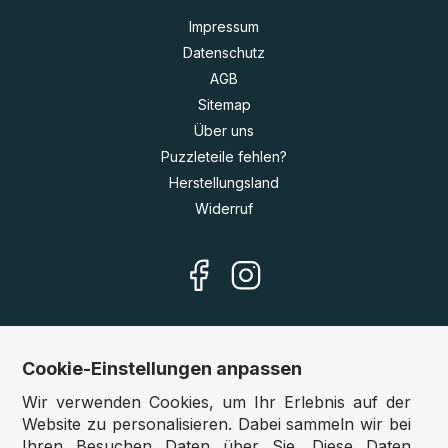
Impressum
Datenschutz
AGB
Sitemap
Über uns
Puzzleteile fehlen?
Herstellungsland
Widerruf
Cookie-Einstellungen anpassen
Unsere Shops
Wir verwenden Cookies, um Ihr Erlebnis auf der
Deutschland:
www.puzzle.de
Website zu personalisieren. Dabei sammeln wir bei
Ihren Besuchen Daten über Sie. Diese Daten
Österreich:
www.puzzle.at