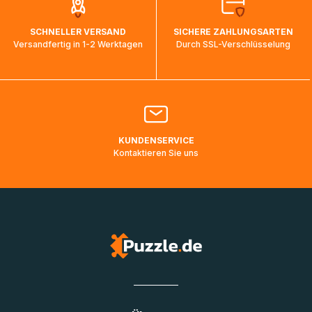
auf dem Weg ins Zielland sind. Die Sendungsverfolgung
wird wieder aktualisiert, sobald die Pakete im Zielland
SCHNELLER VERSAND
SICHERE ZAHLUNGSARTEN
ankommen und von der dortigen Zustellorganisation weiter
Versandfertig in 1-2 Werktagen
Durch SSL-Verschlüsselung
bearbeitet werden.
Bitte kontaktieren Sie den
Kundenservice
falls Ihr Paket
länger als angegeben unterwegs ist bzw. Pakete mit
Lieferadressen in Deutschland oder Europa mehrere Tage
lang nicht gescannt wurden.
KUNDENSERVICE
Kontaktieren Sie uns