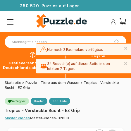
2
5
0
5
2
0
Puzzles auf Lager
×
Nur noch 2 Exemplare verfügbar.
×
Gratisversand innerhalb
30 Tage später bezahlen
34 Besuch(e) auf dieser Seite in den
Deutschlands ab 49 € mit DPD
mit Paypal
letzten 7 Tagen.
Startseite
>
Puzzle - Tiere aus dem Wasser
>
Tropics - Versteckte
Bucht - EZ Grip
Verfügbar
Kinder
300 Teile
Tropics - Versteckte Bucht - EZ Grip
Master-Pieces-32600
Master Pieces