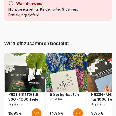
Warnhinweis
Kategorie
Puzzle - Tiere aus dem
Nicht geeignet für Kinder unter 3 Jahren.
Wasser
Erstickungsgefahr.
Alter
ab 9 Jahre (251 bis 399 Teile)
Herkunft
China
Wird oft zusammen bestellt:
Artikelnummer
Master-Pieces-32600
EAN
705988326004
Teileanzahl
300 Teile
Maße
45 x 61 cm
Puzzlematte für
Puzzle-Klebe
6 Sortierkästen
300 - 1000 Teile
für 1000 Teil
Jig & Puz
Jig & Puz
Jig & Puz