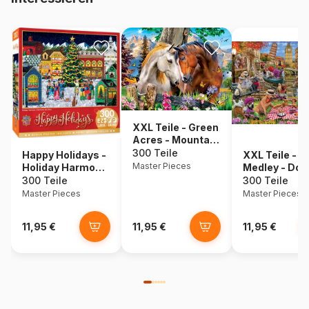
XXL Teile - Green
Acres - Mountain
Meadow Farm -
300 Teile
Happy Holidays -
XXL Teile -
EZ Grip
Master Pieces
Holiday Harmony
Medley - Dog
- EZ Grip
Gone Days - 
300 Teile
300 Teile
Grip
Master Pieces
Master Pieces
11,95 €
11,95 €
11,95 €