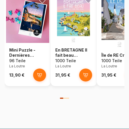
Mini Puzzle -
En BRETAGNE Il
Dernières
fait beau
Île de RE Cré
Lumières - Nulle
plusieurs fois par
96 Teile
1000 Teile
1000 Teile
part
Jour
La Loutre
La Loutre
La Loutre
13,90 €
31,95 €
31,95 €