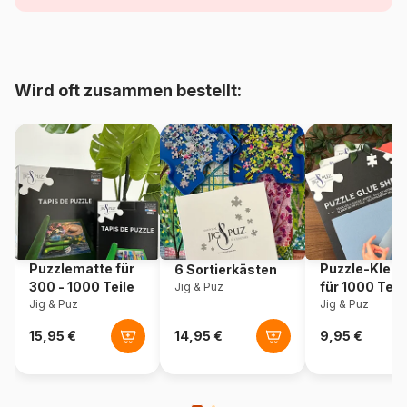
Alter
Herkunft
Frankreich
Wird oft zusammen bestellt:
Artikelnummer
Puzzle-La-Loutre-2029
EAN
3760410642029
Teileanzahl
96 Teile
Maße
21 x 15 cm
Puzzlematte für
Puzzle-Klebe
6 Sortierkästen
300 - 1000 Teile
für 1000 Teil
Jig & Puz
Jig & Puz
Jig & Puz