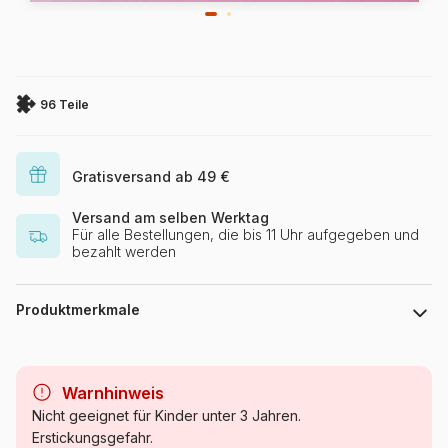
96 Teile
Gratisversand ab 49 €
Versand am selben Werktag
Für alle Bestellungen, die bis 11 Uhr aufgegeben und
bezahlt werden
Produktmerkmale
Marke
La Loutre
Warnhinweis
Kategorie
Puzzle Städte und Dörfer
Nicht geeignet für Kinder unter 3 Jahren.
Erstickungsgefahr.