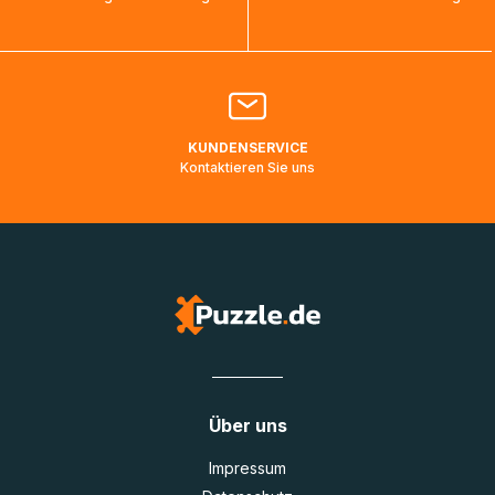
bearbeitet werden.
Bitte kontaktieren Sie den
Kundenservice
falls Ihr Paket
länger als angegeben unterwegs ist bzw. Pakete mit
Lieferadressen in Deutschland oder Europa mehrere Tage
lang nicht gescannt wurden.
KUNDENSERVICE
Kontaktieren Sie uns
Über uns
Impressum