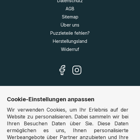
Datenschutz
AGB
Sitemap
Über uns
Puzzleteile fehlen?
Herstellungsland
Widerruf
Cookie-Einstellungen anpassen
Unsere Shops
Wir verwenden Cookies, um Ihr Erlebnis auf der
Deutschland:
www.puzzle.de
Website zu personalisieren. Dabei sammeln wir bei
Ihren Besuchen Daten über Sie. Diese Daten
Österreich:
www.puzzle.at
ermöglichen es uns, Ihnen personalisierte
Belgien:
www.puzzle.be
Werbeangebote über Partner anzubieten und Ihre
Großbritannien:
www.jigsawpuzzle.co.uk