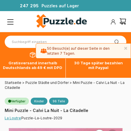
2
4
7
2
9
5
Puzzles auf Lager
×
50 Besuch(e) auf dieser Seite in den
letzten 7 Tagen.
Gratisversand innerhalb
30 Tage später bezahlen
Deutschlands ab 49 € mit DPD
mit Paypal
Startseite
>
Puzzle Städte und Dörfer
>
Mini Puzzle - Calvi La Nuit - La
Citadelle
Verfügbar
Kinder
96 Teile
Mini Puzzle - Calvi La Nuit - La Citadelle
Puzzle-La-Loutre-2029
La Loutre