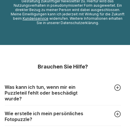
Gestaltung zukünftiger Newsletter zu. Hierfür wird das
Nutzungsverhalten in pseudonymisierter Form ausgewertet. Ein
direkter Bezug zu meiner Person wird dabei ausgeschlossen.
Meine Einwilligungen kann ich jederzeit mit Wirkung für die Zukunft
beim
Kundenservice
widerrufen. Weitere Informationen erhalten
Sie in unserer Datenschutzerklärung.
Brauchen Sie Hilfe?
Was kann ich tun, wenn mir ein
Puzzleteil fehlt oder beschädigt
wurde?
Alle Hersteller produzieren ihre Puzzles mit größter Sorgfalt,
Wie erstelle ich mein persönliches
aber trotzdem kann es vorkommen, dass Teile beschädigt
Fotopuzzle?
werden oder verloren gehen. Mit solchen Fällen gehen
Puzzlehersteller unterschiedlich um:
Klicken Sie im Menü auf “Fotopuzzle” und wählen Sie die