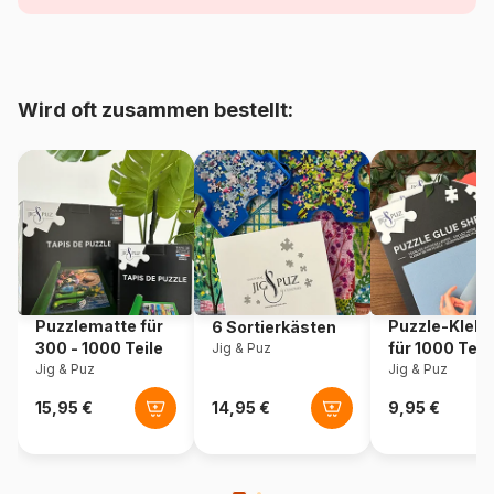
Alter
Puzzle für Erwachsene (500
bis 48000 Teile)
Herkunft
Deutschland
Wird oft zusammen bestellt:
Artikelnummer
Nathan-01882
EAN
4005555018827
Teileanzahl
1500 Teile
Maße
84 x 60 cm
Puzzlematte für
Puzzle-Klebe
6 Sortierkästen
300 - 1000 Teile
für 1000 Teil
Jig & Puz
Jig & Puz
Jig & Puz