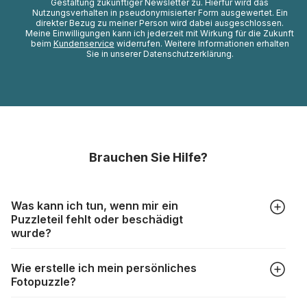
Gestaltung zukünftiger Newsletter zu. Hierfür wird das
Nutzungsverhalten in pseudonymisierter Form ausgewertet. Ein
direkter Bezug zu meiner Person wird dabei ausgeschlossen.
Meine Einwilligungen kann ich jederzeit mit Wirkung für die Zukunft
beim
Kundenservice
widerrufen. Weitere Informationen erhalten
Sie in unserer Datenschutzerklärung.
Brauchen Sie Hilfe?
Was kann ich tun, wenn mir ein
Puzzleteil fehlt oder beschädigt
wurde?
Alle Hersteller produzieren ihre Puzzles mit größter Sorgfalt,
Wie erstelle ich mein persönliches
aber trotzdem kann es vorkommen, dass Teile beschädigt
Fotopuzzle?
werden oder verloren gehen. Mit solchen Fällen gehen
Puzzlehersteller unterschiedlich um:
Klicken Sie im Menü auf “Fotopuzzle” und wählen Sie die