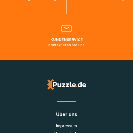
bearbeitet werden.
Bitte kontaktieren Sie den
Kundenservice
falls Ihr Paket
länger als angegeben unterwegs ist bzw. Pakete mit
Lieferadressen in Deutschland oder Europa mehrere Tage
lang nicht gescannt wurden.
KUNDENSERVICE
Kontaktieren Sie uns
Über uns
Impressum