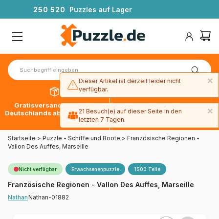
2
5
0
5
2
0
Puzzles auf Lager
×
Dieser Artikel ist derzeit leider nicht
verfügbar.
Gratisversand innerhalb
30 Tage später bezahlen
×
21 Besuch(e) auf dieser Seite in den
Deutschlands ab 49 € mit DPD
mit Paypal
letzten 7 Tagen.
Startseite
>
Puzzle - Schiffe und Boote
>
Französische Regionen -
Vallon Des Auffes, Marseille
Nicht verfügbar
Erwachsenenpuzzle
1500 Teile
Französische Regionen - Vallon Des Auffes, Marseille
Nathan-01882
Nathan