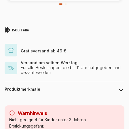
1500 Teile
Gratisversand ab 49 €
Versand am selben Werktag
Für alle Bestellungen, die bis 11 Uhr aufgegeben und
bezahlt werden
Produktmerkmale
Marke
Nathan
Warnhinweis
Kategorie
Puzzle - Schiffe und Boote
Nicht geeignet für Kinder unter 3 Jahren.
Erstickungsgefahr.