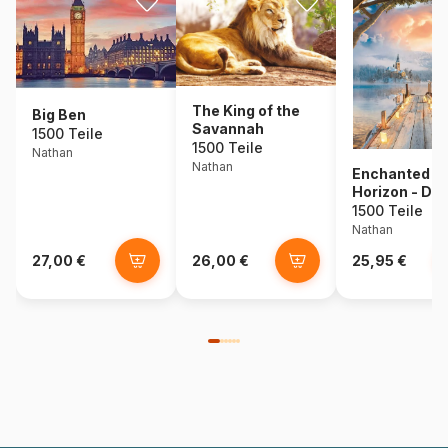
The King of the
Big Ben
Savannah
1500 Teile
1500 Teile
Nathan
Nathan
Enchanted
Horizon - Di
Hernandez
1500 Teile
Nathan
27,00 €
26,00 €
25,95 €