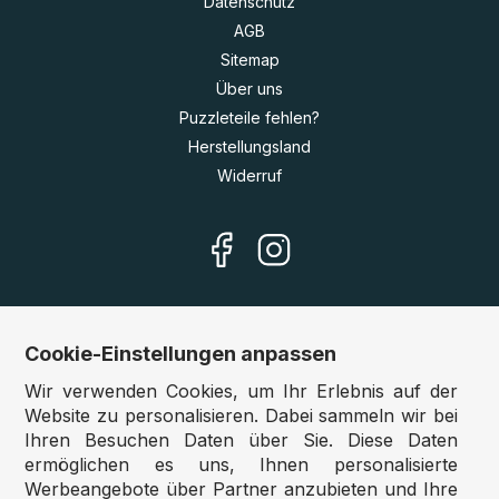
Datenschutz
AGB
Sitemap
Über uns
Puzzleteile fehlen?
Herstellungsland
Widerruf
Cookie-Einstellungen anpassen
Unsere Shops
Wir verwenden Cookies, um Ihr Erlebnis auf der
Deutschland:
www.puzzle.de
Website zu personalisieren. Dabei sammeln wir bei
Ihren Besuchen Daten über Sie. Diese Daten
Österreich:
www.puzzle.at
ermöglichen es uns, Ihnen personalisierte
Belgien:
www.puzzle.be
Werbeangebote über Partner anzubieten und Ihre
Großbritannien:
www.jigsawpuzzle.co.uk