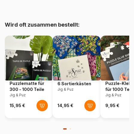
Herkunft
Tschechien
Wird oft zusammen bestellt:
Artikelnummer
Nathan-04148
EAN
4005555041481
Teileanzahl
250 Teile
Maße
49 x 36 cm
Puzzlematte für
Puzzle-Klebe
6 Sortierkästen
300 - 1000 Teile
für 1000 Teil
Jig & Puz
Jig & Puz
Jig & Puz