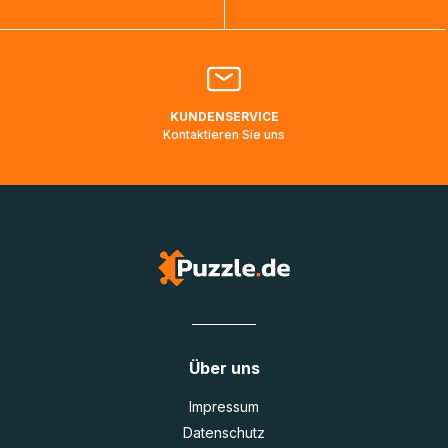
Bitte kontaktieren Sie den
Kundenservice
falls Ihr Paket
länger als angegeben unterwegs ist bzw. Pakete mit
Lieferadressen in Deutschland oder Europa mehrere Tage
lang nicht gescannt wurden.
KUNDENSERVICE
Kontaktieren Sie uns
Über uns
Impressum
Datenschutz