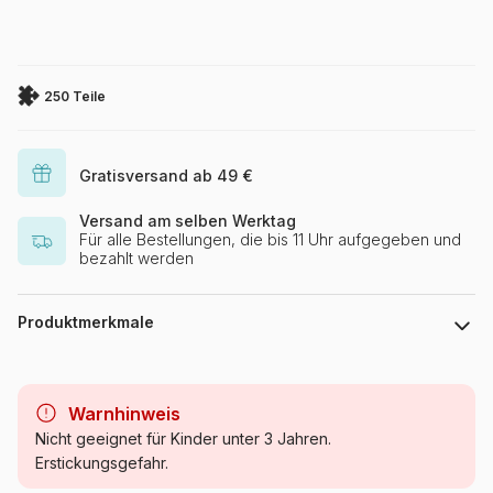
250 Teile
Gratisversand ab 49 €
Versand am selben Werktag
Für alle Bestellungen, die bis 11 Uhr aufgegeben und
bezahlt werden
Produktmerkmale
Marke
Nathan
Warnhinweis
Kategorie
Comic Puzzles
Nicht geeignet für Kinder unter 3 Jahren.
Erstickungsgefahr.
Alter
ab 8 Jahre (101 bis 250 Teile)