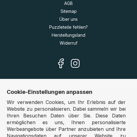
AGB
Sitemap
Über uns
Puzzleteile fehlen?
Herstellungsland
Widerruf
Cookie-Einstellungen anpassen
Unsere Shops
Wir verwenden Cookies, um Ihr Erlebnis auf der
Deutschland:
www.puzzle.de
Website zu personalisieren. Dabei sammeln wir bei
Ihren Besuchen Daten über Sie. Diese Daten
Österreich:
www.puzzle.at
ermöglichen es uns, Ihnen personalisierte
Belgien:
www.puzzle.be
Werbeangebote über Partner anzubieten und Ihre
Großbritannien:
www.jigsawpuzzle.co.uk
Navigationsdaten auf unserer Website zu