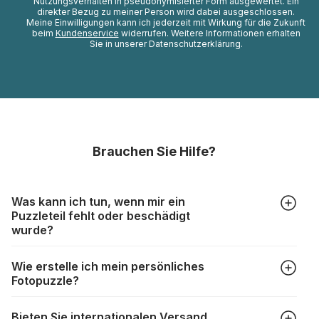
Nutzungsverhalten in pseudonymisierter Form ausgewertet. Ein
direkter Bezug zu meiner Person wird dabei ausgeschlossen.
Meine Einwilligungen kann ich jederzeit mit Wirkung für die Zukunft
beim
Kundenservice
widerrufen. Weitere Informationen erhalten
Sie in unserer Datenschutzerklärung.
Brauchen Sie Hilfe?
Was kann ich tun, wenn mir ein
Puzzleteil fehlt oder beschädigt
wurde?
Alle Hersteller produzieren ihre Puzzles mit größter Sorgfalt,
Wie erstelle ich mein persönliches
aber trotzdem kann es vorkommen, dass Teile beschädigt
Fotopuzzle?
werden oder verloren gehen. Mit solchen Fällen gehen
Puzzlehersteller unterschiedlich um:
Klicken Sie im Menü auf “Fotopuzzle” und wählen Sie die
https://www.puzzle.de/puzzleteile-fehlen.html
Bieten Sie internationalen Versand
gewünschte Teileanzahl sowie das Foto, das Sie für das