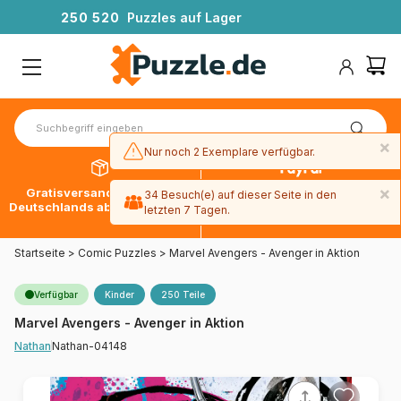
2
5
0
5
2
0
Puzzles auf Lager
×
Nur noch 2 Exemplare verfügbar.
×
Gratisversand innerhalb
30 Tage später bezahlen
34 Besuch(e) auf dieser Seite in den
Deutschlands ab 49 € mit DPD
mit Paypal
letzten 7 Tagen.
Startseite
>
Comic Puzzles
>
Marvel Avengers - Avenger in Aktion
Verfügbar
Kinder
250 Teile
Marvel Avengers - Avenger in Aktion
Nathan-04148
Nathan