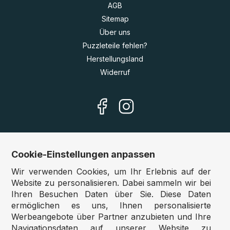
AGB
Sitemap
Über uns
Puzzleteile fehlen?
Herstellungsland
Widerruf
Cookie-Einstellungen anpassen
Unsere Shops
Wir verwenden Cookies, um Ihr Erlebnis auf der
Deutschland:
www.puzzle.de
Website zu personalisieren. Dabei sammeln wir bei
Ihren Besuchen Daten über Sie. Diese Daten
Österreich:
www.puzzle.at
ermöglichen es uns, Ihnen personalisierte
Belgien:
www.puzzle.be
Werbeangebote über Partner anzubieten und Ihre
Großbritannien:
www.jigsawpuzzle.co.uk
Navigationsdaten auf unserer Website zu