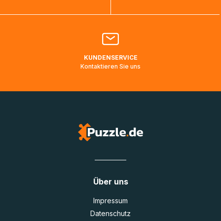
Bitte kontaktieren Sie den
Kundenservice
falls Ihr Paket
länger als angegeben unterwegs ist bzw. Pakete mit
Lieferadressen in Deutschland oder Europa mehrere Tage
lang nicht gescannt wurden.
KUNDENSERVICE
Kontaktieren Sie uns
Über uns
Impressum
Datenschutz