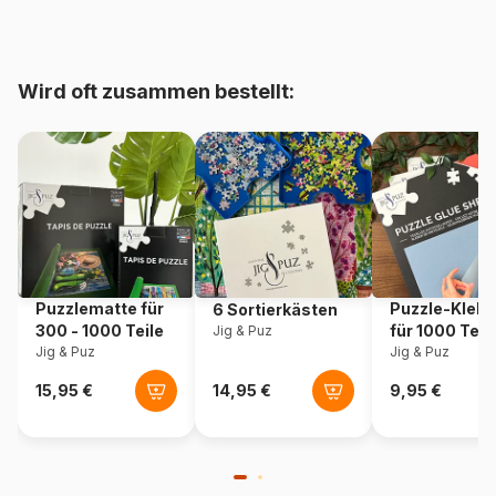
bis 48000 Teile)
Herkunft
Deutschland
Wird oft zusammen bestellt:
Artikelnummer
Nathan-01613
EAN
4005555016137
Teileanzahl
2000 Teile
Maße
98 x 75 cm
Puzzlematte für
Puzzle-Klebe
6 Sortierkästen
300 - 1000 Teile
für 1000 Teil
Jig & Puz
Jig & Puz
Jig & Puz