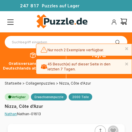
2
4
7
8
1
7
Puzzles auf Lager
×
Nur noch 2 Exemplare verfügbar.
×
Gratisversand innerhalb
30 Tage später bezahlen
45 Besuch(e) auf dieser Seite in den
Deutschlands ab 49 € mit DPD
mit Paypal
letzten 7 Tagen.
Startseite
>
Collagenpuzzles
>
Nizza, Côte d'Azur
Verfügbar
Erwachsenenpuzzle
2000 Teile
Nizza, Côte d'Azur
Nathan-01613
Nathan