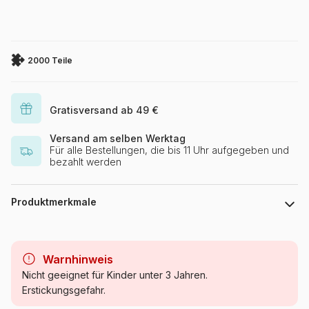
2000 Teile
Gratisversand ab 49 €
Versand am selben Werktag
Für alle Bestellungen, die bis 11 Uhr aufgegeben und
bezahlt werden
Produktmerkmale
Marke
Nathan
Warnhinweis
Kategorie
Collagenpuzzles
Nicht geeignet für Kinder unter 3 Jahren.
Erstickungsgefahr.
Alter
Puzzle für Erwachsene (500