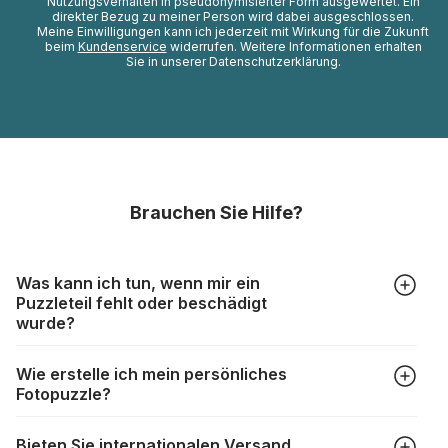
Nutzungsverhalten in pseudonymisierter Form ausgewertet. Ein
direkter Bezug zu meiner Person wird dabei ausgeschlossen.
Meine Einwilligungen kann ich jederzeit mit Wirkung für die Zukunft
beim
Kundenservice
widerrufen. Weitere Informationen erhalten
Sie in unserer Datenschutzerklärung.
Brauchen Sie Hilfe?
Was kann ich tun, wenn mir ein
Puzzleteil fehlt oder beschädigt
wurde?
Alle Hersteller produzieren ihre Puzzles mit größter Sorgfalt,
Wie erstelle ich mein persönliches
aber trotzdem kann es vorkommen, dass Teile beschädigt
Fotopuzzle?
werden oder verloren gehen. Mit solchen Fällen gehen
Puzzlehersteller unterschiedlich um:
Klicken Sie im Menü auf “Fotopuzzle” und wählen Sie die
https://www.puzzle.de/puzzleteile-fehlen.html
Bieten Sie internationalen Versand
gewünschte Teileanzahl sowie das Foto, das Sie für das