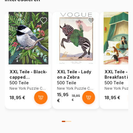
XXL Teile - Black-
XXL Teile - Lady
XXL Teile -
capped
on a Zebra
Breakfast in
Chickadee
500 Teile
500 Teile
500 Teile
New York Puzzle Company
New York Puzzle Company
15,95
18,95
18,95 €
18,95 €
€
€