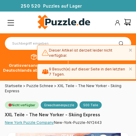
2
5
0
5
2
0
Puzzles auf Lager
×
Dieser Artikel ist derzeit leider nicht
verfügbar.
Gratisversand innerhalb
30 Tage später bezahlen
×
9 Besuch(e) auf dieser Seite in den letzten
Deutschlands ab 49 € mit DPD
mit Paypal
7 Tagen.
Startseite
>
Puzzle Schnee
>
XXL Teile - The New Yorker - Skiing
Express
Nicht verfügbar
Erwachsenenpuzzle
500 Teile
XXL Teile - The New Yorker - Skiing Express
New-York-Puzzle-NY2443
New York Puzzle Company