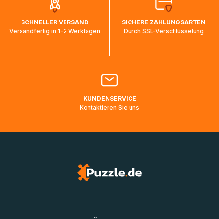
auf dem Weg ins Zielland sind. Die Sendungsverfolgung
wird wieder aktualisiert, sobald die Pakete im Zielland
SCHNELLER VERSAND
SICHERE ZAHLUNGSARTEN
ankommen und von der dortigen Zustellorganisation weiter
Versandfertig in 1-2 Werktagen
Durch SSL-Verschlüsselung
bearbeitet werden.
Bitte kontaktieren Sie den
Kundenservice
falls Ihr Paket
länger als angegeben unterwegs ist bzw. Pakete mit
Lieferadressen in Deutschland oder Europa mehrere Tage
lang nicht gescannt wurden.
KUNDENSERVICE
Kontaktieren Sie uns