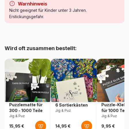
Warnhinweis
Kategorie
Puzzle Schnee
Nicht geeignet für Kinder unter 3 Jahren.
Erstickungsgefahr.
Alter
Puzzle für Erwachsene (500
bis 48000 Teile)
Herkunft
USA
Wird oft zusammen bestellt:
Artikelnummer
New-York-Puzzle-NY2443
EAN
0840291701862
Teileanzahl
500 Teile
Maße
45 x 60 cm
Puzzlematte für
Puzzle-Klebe
6 Sortierkästen
300 - 1000 Teile
für 1000 Teil
Jig & Puz
Jig & Puz
Jig & Puz