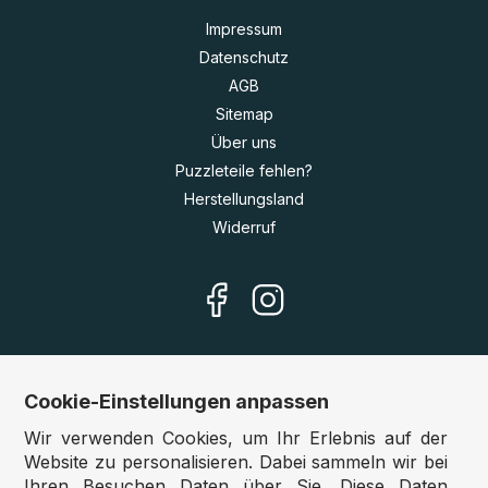
Impressum
Datenschutz
AGB
Sitemap
Über uns
Puzzleteile fehlen?
Herstellungsland
Widerruf
Cookie-Einstellungen anpassen
Unsere Shops
Wir verwenden Cookies, um Ihr Erlebnis auf der
Deutschland:
www.puzzle.de
Website zu personalisieren. Dabei sammeln wir bei
Ihren Besuchen Daten über Sie. Diese Daten
Österreich:
www.puzzle.at