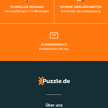
wird wieder aktualisiert, sobald die Pakete im Zielland
SCHNELLER VERSAND
SICHERE ZAHLUNGSARTEN
ankommen und von der dortigen Zustellorganisation weiter
Versandfertig in 1-2 Werktagen
Durch SSL-Verschlüsselung
bearbeitet werden.
Bitte kontaktieren Sie den
Kundenservice
falls Ihr Paket
länger als angegeben unterwegs ist bzw. Pakete mit
Lieferadressen in Deutschland oder Europa mehrere Tage
lang nicht gescannt wurden.
KUNDENSERVICE
Kontaktieren Sie uns
Über uns