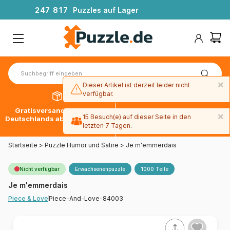
2
4
7
8
1
7
Puzzles auf Lager
×
Dieser Artikel ist derzeit leider nicht
verfügbar.
Gratisversand innerhalb
30 Tage später bezahlen
×
15 Besuch(e) auf dieser Seite in den
Deutschlands ab 49 € mit DPD
mit Paypal
letzten 7 Tagen.
Startseite
>
Puzzle Humor und Satire
>
Je m'emmerdais
Nicht verfügbar
Erwachsenenpuzzle
1000 Teile
Je m'emmerdais
Piece-And-Love-84003
Piece & Love