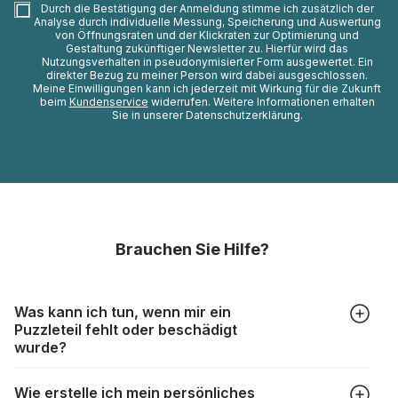
Durch die Bestätigung der Anmeldung stimme ich zusätzlich der
Analyse durch individuelle Messung, Speicherung und Auswertung
von Öffnungsraten und der Klickraten zur Optimierung und
Gestaltung zukünftiger Newsletter zu. Hierfür wird das
Nutzungsverhalten in pseudonymisierter Form ausgewertet. Ein
direkter Bezug zu meiner Person wird dabei ausgeschlossen.
Meine Einwilligungen kann ich jederzeit mit Wirkung für die Zukunft
beim
Kundenservice
widerrufen. Weitere Informationen erhalten
Sie in unserer Datenschutzerklärung.
Brauchen Sie Hilfe?
Was kann ich tun, wenn mir ein
Puzzleteil fehlt oder beschädigt
wurde?
Alle Hersteller produzieren ihre Puzzles mit größter Sorgfalt,
Wie erstelle ich mein persönliches
aber trotzdem kann es vorkommen, dass Teile beschädigt