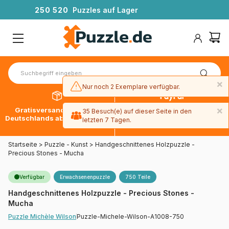
2
5
0
5
2
0
Puzzles auf Lager
×
Nur noch 2 Exemplare verfügbar.
×
Gratisversand innerhalb
30 Tage später bezahlen
35 Besuch(e) auf dieser Seite in den
Deutschlands ab 49 € mit DPD
mit Paypal
letzten 7 Tagen.
Startseite
>
Puzzle - Kunst
>
Handgeschnittenes Holzpuzzle -
Precious Stones - Mucha
Verfügbar
Erwachsenenpuzzle
750 Teile
Handgeschnittenes Holzpuzzle - Precious Stones -
Mucha
Puzzle-Michele-Wilson-A1008-750
Puzzle Michèle Wilson