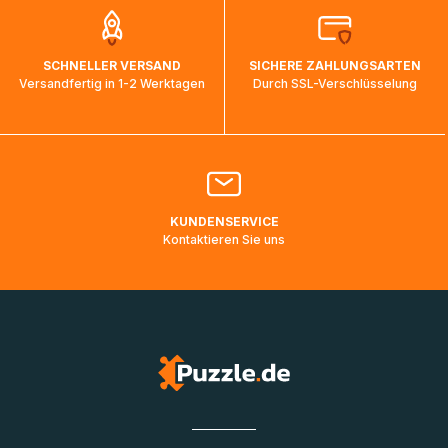
Sendungsverfolgung sich nicht ändert, während die Pakete
auf dem Weg ins Zielland sind. Die Sendungsverfolgung
wird wieder aktualisiert, sobald die Pakete im Zielland
SCHNELLER VERSAND
SICHERE ZAHLUNGSARTEN
ankommen und von der dortigen Zustellorganisation weiter
Versandfertig in 1-2 Werktagen
Durch SSL-Verschlüsselung
bearbeitet werden.
Bitte kontaktieren Sie den
Kundenservice
falls Ihr Paket
länger als angegeben unterwegs ist bzw. Pakete mit
Lieferadressen in Deutschland oder Europa mehrere Tage
lang nicht gescannt wurden.
KUNDENSERVICE
Kontaktieren Sie uns