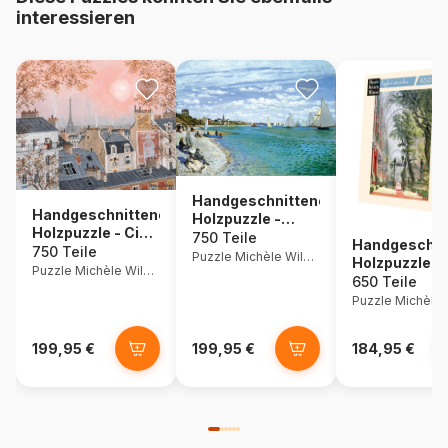
interessieren
Handgeschnittenes
Handgeschnittenes
Holzpuzzle -
Holzpuzzle - Ciel
Regatta In
750 Teile
Handgeschni
Rose En Hiver,
750 Teile
Sainte-Adresse
Puzzle Michèle Wilson
Holzpuzzle -
Fabienne
Puzzle Michèle Wilson
Chrystal Pal
650 Teile
Delacroix
199,95 €
199,95 €
184,95 €