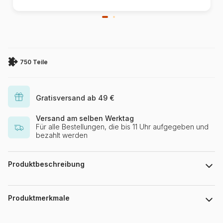
750 Teile
Gratisversand ab 49 €
Versand am selben Werktag
Für alle Bestellungen, die bis 11 Uhr aufgegeben und
bezahlt werden
Produktbeschreibung
Kunstpuzzle aus Holz mit ca. 750 Teilen, das in Frankreich
umweltfreundlich von Hand geschnitten wurde. Alfons Mucha
Produktmerkmale
war ein tschechischer Plakatkünstler, Maler, Illustrator und
Grafiker, der die Jugendstilbewegung anführte. Jedes Panel