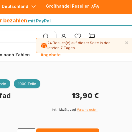
Großhandel Reseller
Deutschland
30 Tage später bezahlen
mit Paypal
r bezahlen
mit PayPal
×
24 Besuch(e) auf dieser Seite in den
letzten 7 Tagen.
n nach Zahlen
Angebote
zle
1000 Teile
fad
13,90 €
inkl. MwSt., zzgl
Versandkosten