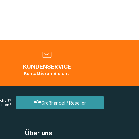
nden
en. Es
 während
eder
KUNDENSERVICE
en
Kontaktieren Sie uns
mehrere
chäft?
Großhandel / Reseller
ellen?
Über uns