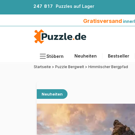
2
4
7
8
1
7
Puzzles auf Lager
Gratisversand innerhalb Deutschlands ab 4
Gratisversand
inner
Neuheiten
Bestseller
Stöbern
Startseite
>
Puzzle Bergwelt
>
Himmlischer Bergpfad
Motiv
Teileanzahl
Format
Neuheiten
Alter
Künstlerinnen und Künstler
Zubehör
Holzpuzzles