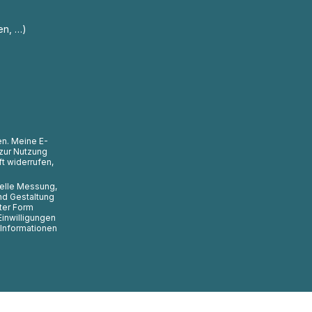
en, …)
en. Meine E-
zur Nutzung
t widerrufen,
uelle Messung,
nd Gestaltung
ter Form
Einwilligungen
 Informationen