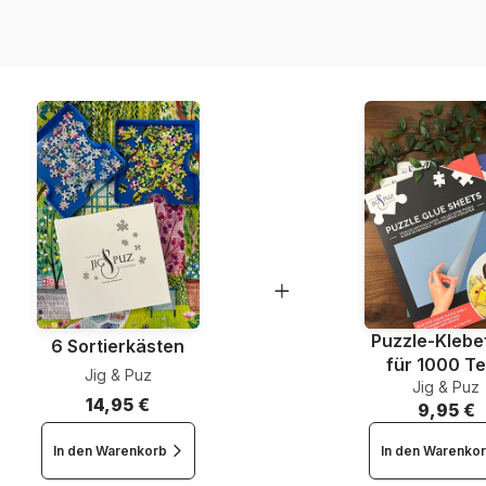
EAN
Teileanzahl
Maße
Puzzle-Klebef
6 Sortierkästen
für 1000 Te
Jig & Puz
Jig & Puz
14,95 €
9,95 €
In den Warenkorb
In den Warenko