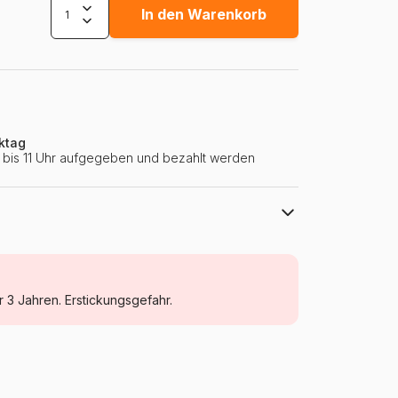
In den Warenkorb
ktag
ie bis 11 Uhr aufgegeben und bezahlt werden
Ravensburger
Puzzle Bergwelt
r 3 Jahren. Erstickungsgefahr.
Puzzle für Erwachsene (500 bis 48000
Teile)
Deutschland
Ravensburger-01765