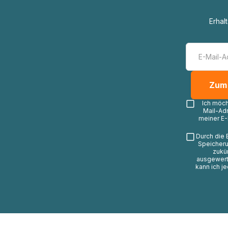
Erhal
Ich möc
Mail-Ad
meiner E-
Durch die 
Speicheru
zukü
ausgewerte
kann ich j