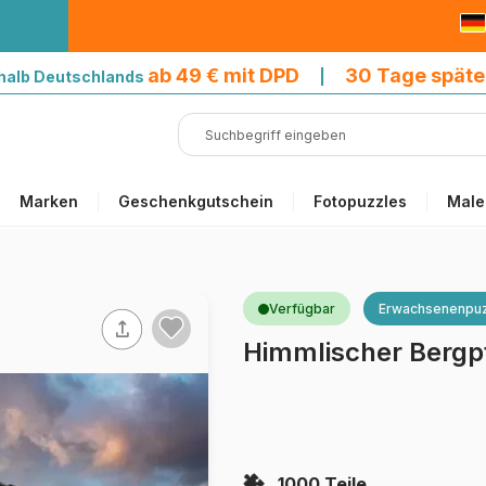
9 € mit DPD
ab 49 € mit DPD
30 Tage späte
halb Deutschlands
|
Marken
Geschenkgutschein
Fotopuzzles
Male
Verfügbar
Erwachsenenpuz
Himmlischer Bergp
1000 Teile