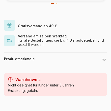
Gratisversand ab 49 €
Versand am selben Werktag
Für alle Bestellungen, die bis 11 Uhr aufgegeben und
bezahlt werden
Produktmerkmale
Marke
Ravensburger
Warnhinweis
Kategorie
Malen nach Zahlen
Nicht geeignet für Kinder unter 3 Jahren.
Erstickungsgefahr.
Alter
Puzzle für Erwachsene (500
bis 48000 Teile)