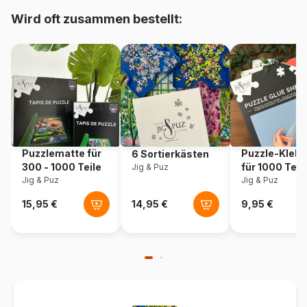
Herkunft
Tschechien
Wird oft zusammen bestellt:
Artikelnummer
Ravensburger-23651
EAN
4005556236510
Maße
30 x 40 cm
Puzzlematte für
Puzzle-Klebe
6 Sortierkästen
300 - 1000 Teile
für 1000 Teil
Jig & Puz
Jig & Puz
Jig & Puz