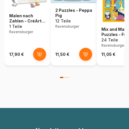
2 Puzzles - Peppa
Pig
Malen nach
Zahlen - CréArt -
12 Teile
Boho
1 Teile
Ravensburger
Mix and Matc
Ravensburger
Puzzles - Fu
Animals
24 Teile
Ravensburger
17,90 €
11,50 €
11,05 €