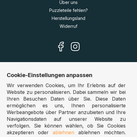
Über uns
Puzzleteile fehlen?
Herstellungsland
Widerruf
Cookie-Einstellungen anpassen
Unsere Shops
Wir verwenden Cookies, um Ihr Erlebnis auf der
Deutschland:
www.puzzle.de
Website zu personalisieren. Dabei sammeln wir bei
Ihren Besuchen Daten über Sie. Diese Daten
Österreich:
www.puzzle.at
ermöglichen es uns, Ihnen personalisierte
Belgien:
www.puzzle.be
Werbeangebote über Partner anzubieten und Ihre
Großbritannien:
www.jigsawpuzzle.co.uk
Navigationsdaten auf unserer Website zu
verfolgen. Sie können wählen, ob Sie Cookies
akzeptieren oder
ablehnen
ablehnen möchten.
Großhandel / Reseller