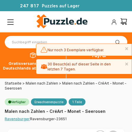
2
4
7
8
1
7
Puzzles auf Lager
×
Nur noch 3 Exemplare verfügbar.
×
Gratisversand innerhalb
30 Tage später bezahlen
30 Besuch(e) auf dieser Seite in den
Deutschlands ab 49 € mit DPD
mit Paypal
letzten 7 Tagen.
Startseite
>
Malen nach Zahlen
>
Malen nach Zahlen - CréArt - Monet -
Seerosen
Verfügbar
Erwachsenenpuzzle
1 Teile
Malen nach Zahlen - CréArt - Monet - Seerosen
Ravensburger-23651
Ravensburger