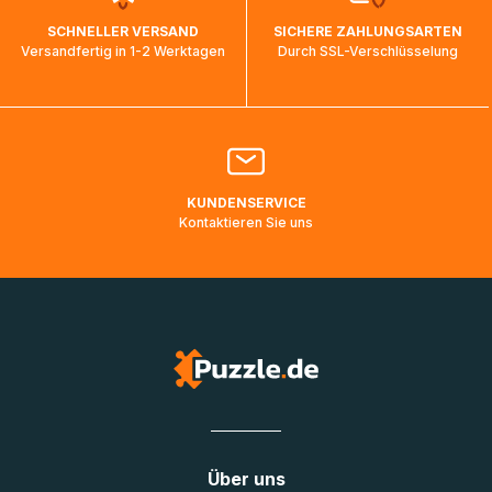
wird wieder aktualisiert, sobald die Pakete im Zielland
SCHNELLER VERSAND
SICHERE ZAHLUNGSARTEN
ankommen und von der dortigen Zustellorganisation weiter
Versandfertig in 1-2 Werktagen
Durch SSL-Verschlüsselung
bearbeitet werden.
Bitte kontaktieren Sie den
Kundenservice
falls Ihr Paket
länger als angegeben unterwegs ist bzw. Pakete mit
Lieferadressen in Deutschland oder Europa mehrere Tage
lang nicht gescannt wurden.
KUNDENSERVICE
Kontaktieren Sie uns
Über uns