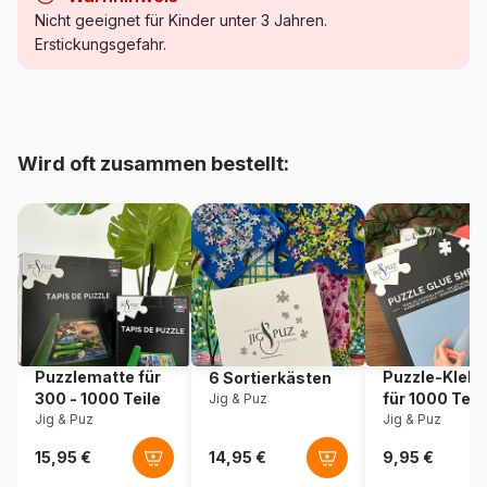
Kategorie
Puzzle Indianer
Nicht geeignet für Kinder unter 3 Jahren.
Erstickungsgefahr.
Alter
Puzzle für Erwachsene (500
bis 48000 Teile)
Herkunft
USA
Wird oft zusammen bestellt:
Artikelnummer
Sunsout-11230
EAN
796780112308
Teileanzahl
500 Teile
Maße
48 x 48 cm
Puzzlematte für
Puzzle-Klebe
6 Sortierkästen
300 - 1000 Teile
für 1000 Teil
Jig & Puz
Jig & Puz
Jig & Puz