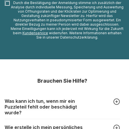
Durch die Bestätigung der Anmeldung stimme ich zusätzlich der
Analyse durch individuelle Messung, Speicherung und Auswertung
von Öffnungsraten und der Klickraten zur Optimierung und
Gestaltung zukünftiger Newsletter zu. Hierfür wird das
Nutzungsverhalten in pseudonymisierter Form ausgewertet. Ein
direkter Bezug zu meiner Person wird dabei ausgeschlossen.
Meine Einwilligungen kann ich jederzeit mit Wirkung für die Zukunft
beim
Kundenservice
widerrufen. Weitere Informationen erhalten
Sie in unserer Datenschutzerklärung.
Brauchen Sie Hilfe?
Was kann ich tun, wenn mir ein
Puzzleteil fehlt oder beschädigt
wurde?
Alle Hersteller produzieren ihre Puzzles mit größter Sorgfalt,
Wie erstelle ich mein persönliches
aber trotzdem kann es vorkommen, dass Teile beschädigt