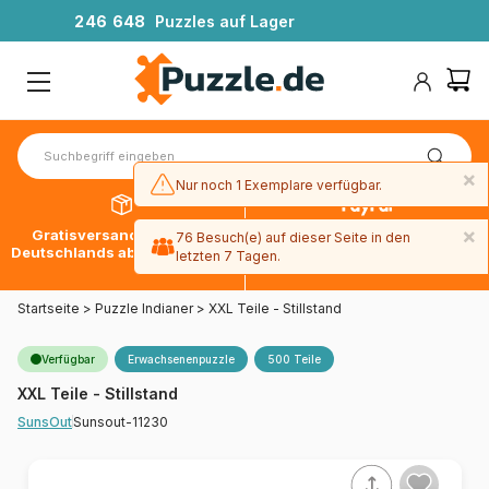
2
4
6
6
4
8
Puzzles auf Lager
×
Nur noch 1 Exemplare verfügbar.
×
Gratisversand innerhalb
30 Tage später bezahlen
76 Besuch(e) auf dieser Seite in den
Deutschlands ab 49 € mit DPD
mit Paypal
letzten 7 Tagen.
Startseite
>
Puzzle Indianer
>
XXL Teile - Stillstand
Verfügbar
Erwachsenenpuzzle
500 Teile
XXL Teile - Stillstand
Sunsout-11230
SunsOut