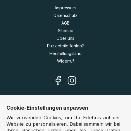
Impressum
Datenschutz
AGB
Sitemap
Über uns
Puzzleteile fehlen?
Herstellungsland
Widerruf
Cookie-Einstellungen anpassen
Unsere Shops
Wir verwenden Cookies, um Ihr Erlebnis auf der
Deutschland:
www.puzzle.de
Website zu personalisieren. Dabei sammeln wir bei
Ihren Besuchen Daten über Sie. Diese Daten
Österreich:
www.puzzle.at