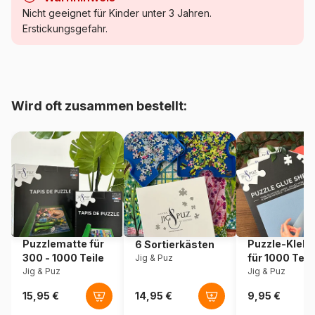
Kategorie
Puzzle Häfen
Nicht geeignet für Kinder unter 3 Jahren.
Erstickungsgefahr.
Alter
Puzzle für Erwachsene (500
bis 48000 Teile)
Herkunft
Polen
Wird oft zusammen bestellt:
Artikelnummer
Trefl-10893
EAN
5900511108934
Teileanzahl
1000 Teile
Maße
68 x 48 cm
Puzzlematte für
Puzzle-Klebe
6 Sortierkästen
300 - 1000 Teile
für 1000 Teil
Jig & Puz
Jig & Puz
Jig & Puz