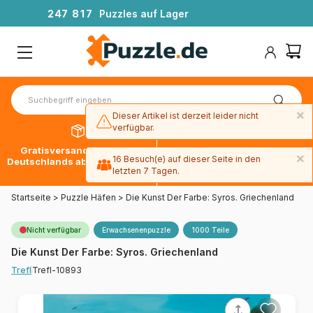
2
4
7
8
1
7
Puzzles auf Lager
×
Dieser Artikel ist derzeit leider nicht
verfügbar.
Gratisversand innerhalb
30 Tage später bezahlen
×
16 Besuch(e) auf dieser Seite in den
Deutschlands ab 49 € mit DPD
mit Paypal
letzten 7 Tagen.
Startseite
>
Puzzle Häfen
>
Die Kunst Der Farbe: Syros. Griechenland
Nicht verfügbar
Erwachsenenpuzzle
1000 Teile
Die Kunst Der Farbe: Syros. Griechenland
Trefl-10893
Trefl