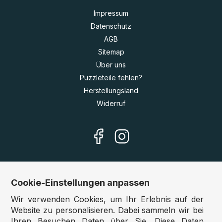
Impressum
Datenschutz
AGB
Sitemap
Über uns
Puzzleteile fehlen?
Herstellungsland
Widerruf
Cookie-Einstellungen anpassen
Unsere Shops
Wir verwenden Cookies, um Ihr Erlebnis auf der
Deutschland:
www.puzzle.de
Website zu personalisieren. Dabei sammeln wir bei
Ihren Besuchen Daten über Sie. Diese Daten
Österreich:
www.puzzle.at