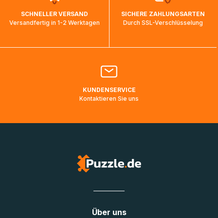
wird wieder aktualisiert, sobald die Pakete im Zielland
SCHNELLER VERSAND
SICHERE ZAHLUNGSARTEN
ankommen und von der dortigen Zustellorganisation weiter
Versandfertig in 1-2 Werktagen
Durch SSL-Verschlüsselung
bearbeitet werden.
Bitte kontaktieren Sie den
Kundenservice
falls Ihr Paket
länger als angegeben unterwegs ist bzw. Pakete mit
Lieferadressen in Deutschland oder Europa mehrere Tage
lang nicht gescannt wurden.
KUNDENSERVICE
Kontaktieren Sie uns
Über uns