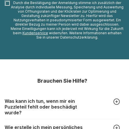
Durch die Bestätigung der Anmeldung stimme ich zusätzlich der
Analyse durch individuelle Messung, Speicherung und Auswertung
von Öffnungsraten und der Klickraten zur Optimierung und
Gestaltung zukünftiger Newsletter zu. Hierfür wird das
Nutzungsverhalten in pseudonymisierter Form ausgewertet. Ein
direkter Bezug zu meiner Person wird dabei ausgeschlossen.
Meine Einwilligungen kann ich jederzeit mit Wirkung für die Zukunft
beim
Kundenservice
widerrufen. Weitere Informationen erhalten
Sie in unserer Datenschutzerklärung.
Brauchen Sie Hilfe?
Was kann ich tun, wenn mir ein
Puzzleteil fehlt oder beschädigt
wurde?
Alle Hersteller produzieren ihre Puzzles mit größter Sorgfalt,
Wie erstelle ich mein persönliches
aber trotzdem kann es vorkommen, dass Teile beschädigt