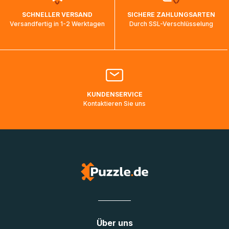
wird wieder aktualisiert, sobald die Pakete im Zielland
SCHNELLER VERSAND
SICHERE ZAHLUNGSARTEN
ankommen und von der dortigen Zustellorganisation weiter
Versandfertig in 1-2 Werktagen
Durch SSL-Verschlüsselung
bearbeitet werden.
Bitte kontaktieren Sie den
Kundenservice
falls Ihr Paket
länger als angegeben unterwegs ist bzw. Pakete mit
Lieferadressen in Deutschland oder Europa mehrere Tage
lang nicht gescannt wurden.
KUNDENSERVICE
Kontaktieren Sie uns
Über uns