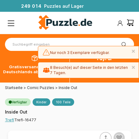
2
4
9
0
1
4
Puzzles auf Lager
×
Nur noch 3 Exemplare verfügbar.
×
Gratisversand innerhalb
30 Tage später bezahlen
8 Besuch(e) auf dieser Seite in den letzten
Deutschlands ab 49 € mit DPD
mit Paypal
7 Tagen.
Startseite
>
Comic Puzzles
>
Inside Out
Verfügbar
Kinder
100 Teile
Inside Out
Trefl-16477
Trefl