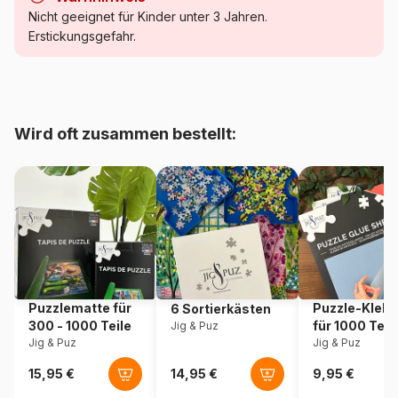
Kategorie
Comic Puzzles
Nicht geeignet für Kinder unter 3 Jahren.
Erstickungsgefahr.
Alter
ab 6 Jahre (50 bis 100 Teile)
Herkunft
Polen
Wird oft zusammen bestellt:
Artikelnummer
Trefl-16477
EAN
5900511164770
Teileanzahl
100 Teile
Maße
41 x 27 cm
Puzzlematte für
Puzzle-Klebe
6 Sortierkästen
300 - 1000 Teile
für 1000 Teil
Jig & Puz
Jig & Puz
Jig & Puz