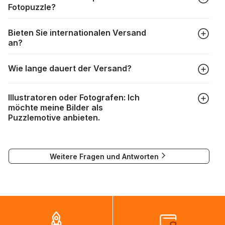
Fotopuzzle?
werden oder verloren gehen. Mit solchen Fällen gehen
Puzzlehersteller unterschiedlich um:
Klicken Sie im Menü auf “Fotopuzzle” und wählen Sie die
https://www.puzzle.de/puzzleteile-fehlen.html
Bieten Sie internationalen Versand
gewünschte Teileanzahl sowie das Foto, das Sie für das
an?
Puzzle verwenden möchten, aus. Anschließend passen Sie
die Größe des Bildausschnitts Ihren Wünschen
Wir versenden fast weltweit. Bitte geben Sie im
entsprechend an, wählen ein Kartondesign aus und
Wie lange dauert der Versand?
Bestellprozess einfach die gewünschte Lieferadresse ein
schließen Ihre Bestellung ab. Das war's schon!
und wählen Sie das gewünschte Lieferland aus. Die
Je nach Lieferland sind unsere Pakete üblicherweise
Versandkosten werden dann auf Grundlage des
Illustratoren oder Fotografen: Ich
zwischen einem Werktag und drei Wochen unterwegs:
Lieferlandes und des Gewichts der Bestellung berechnet
möchte meine Bilder als
und angezeigt.
Puzzlemotive anbieten.
DPD : 1 bis 3 Tage
Falls eine Lieferung nicht möglich ist, wird eine
DHL : 1 bis 3 Tage
entsprechende Meldung angezeigt.
Wenn Sie Ihre Werke als Puzzlemotive verwenden lassen
DPD Paketshop : 2 bis 3 Tage
möchten, können Sie sich unter
visuels@alize-group.com
Weitere Fragen und Antworten
an unser Marketingteam wenden.
Bei Lieferungen nach Kanada, in die USA und nach
alexandra.durand@alize-group.com
Australien kann es in Ausnahmefällen vorkommen, dass nur
auf dem Seeweg Kapazitäten vorhanden sind und Pakete
bis zu zweieinhalb Monate benötigen, um ihr Ziel zu
erreichen. Es ist in diesen Fällen normal, dass die
Sendungsverfolgung sich nicht ändert, während die Pakete
auf dem Weg ins Zielland sind. Die Sendungsverfolgung