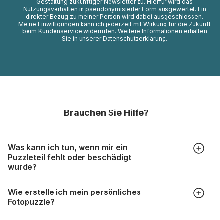
Gestaltung zukünftiger Newsletter zu. Hierfür wird das
Nutzungsverhalten in pseudonymisierter Form ausgewertet. Ein
direkter Bezug zu meiner Person wird dabei ausgeschlossen.
Meine Einwilligungen kann ich jederzeit mit Wirkung für die Zukunft
beim
Kundenservice
widerrufen. Weitere Informationen erhalten
Sie in unserer Datenschutzerklärung.
Brauchen Sie Hilfe?
Was kann ich tun, wenn mir ein
Puzzleteil fehlt oder beschädigt
wurde?
Alle Hersteller produzieren ihre Puzzles mit größter Sorgfalt,
Wie erstelle ich mein persönliches
aber trotzdem kann es vorkommen, dass Teile beschädigt
Fotopuzzle?
werden oder verloren gehen. Mit solchen Fällen gehen
Puzzlehersteller unterschiedlich um:
Klicken Sie im Menü auf “Fotopuzzle” und wählen Sie die