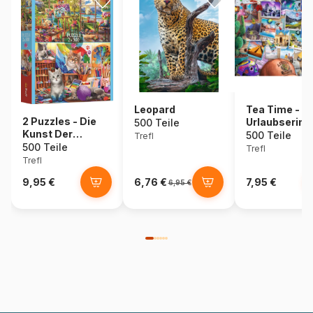
Leopard
Tea Time -
2 Puzzles - Die
Urlaubserin
500 Teile
Kunst Der
500 Teile
Trefl
Malerei
500 Teile
Trefl
Trefl
9,95 €
6,76 €
7,95 €
6,95 €