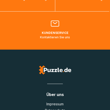
bearbeitet werden.
Bitte kontaktieren Sie den
Kundenservice
falls Ihr Paket
länger als angegeben unterwegs ist bzw. Pakete mit
Lieferadressen in Deutschland oder Europa mehrere Tage
lang nicht gescannt wurden.
KUNDENSERVICE
Kontaktieren Sie uns
Über uns
Impressum