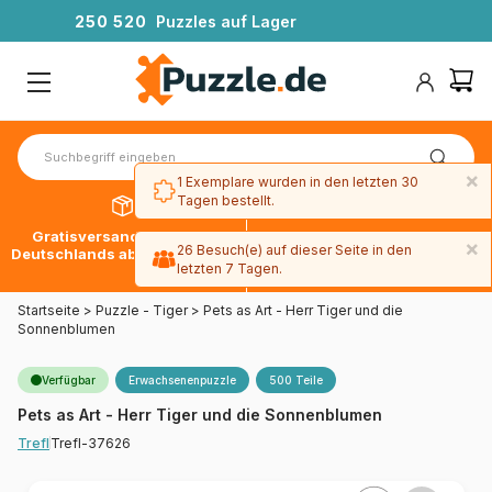
2
5
0
5
2
0
Puzzles auf Lager
×
1 Exemplare wurden in den letzten 30
Tagen bestellt.
Gratisversand innerhalb
30 Tage später bezahlen
×
26 Besuch(e) auf dieser Seite in den
Deutschlands ab 49 € mit DPD
mit Paypal
letzten 7 Tagen.
Startseite
>
Puzzle - Tiger
>
Pets as Art - Herr Tiger und die
Sonnenblumen
Verfügbar
Erwachsenenpuzzle
500 Teile
Pets as Art - Herr Tiger und die Sonnenblumen
Trefl-37626
Trefl