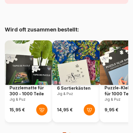
Alter
Puzzle für Erwachsene (500
bis 48000 Teile)
Herkunft
Polen
Wird oft zusammen bestellt:
Artikelnummer
Trefl-37626
EAN
5900511376265
Teileanzahl
500 Teile
Maße
48 x 34 cm
Puzzlematte für
Puzzle-Klebe
6 Sortierkästen
300 - 1000 Teile
für 1000 Teil
Jig & Puz
Jig & Puz
Jig & Puz