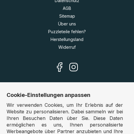
Datenschutz
AGB
Sitemap
Über uns
Puzzleteile fehlen?
Herstellungsland
Widerruf
Cookie-Einstellungen anpassen
Unsere Shops
Wir verwenden Cookies, um Ihr Erlebnis auf der
Deutschland:
www.puzzle.de
Website zu personalisieren. Dabei sammeln wir bei
Ihren Besuchen Daten über Sie. Diese Daten
Österreich:
www.puzzle.at
ermöglichen es uns, Ihnen personalisierte
Belgien:
www.puzzle.be
Werbeangebote über Partner anzubieten und Ihre
Großbritannien:
www.jigsawpuzzle.co.uk