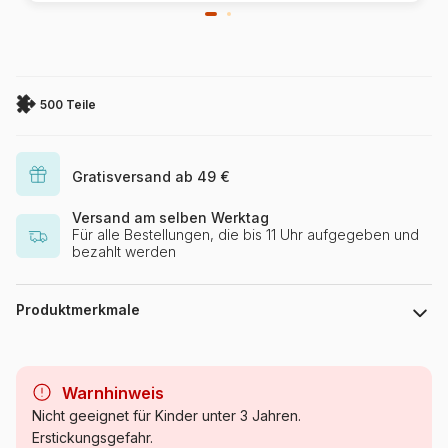
500 Teile
Gratisversand ab 49 €
Versand am selben Werktag
Für alle Bestellungen, die bis 11 Uhr aufgegeben und
bezahlt werden
Produktmerkmale
Marke
Trefl
Warnhinweis
Kategorie
Puzzle - Tiger
Nicht geeignet für Kinder unter 3 Jahren.
Erstickungsgefahr.