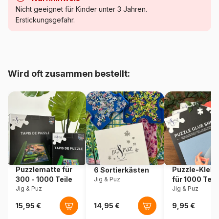
Kategorie
Puzzle - Dekoration und
Nicht geeignet für Kinder unter 3 Jahren.
Objekte
Erstickungsgefahr.
Alter
ab 6 Jahre (50 bis 100 Teile)
Herkunft
Polen
Wird oft zusammen bestellt:
Artikelnummer
Trefl-15595
EAN
5900511155952
Teileanzahl
100 Teile
Maße
48 x 34 cm
Puzzlematte für
Puzzle-Klebe
6 Sortierkästen
300 - 1000 Teile
für 1000 Teil
Jig & Puz
Jig & Puz
Jig & Puz