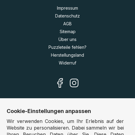
Impressum
Datenschutz
AGB
Sitemap
Über uns
Puzzleteile fehlen?
Herstellungsland
Widerruf
Cookie-Einstellungen anpassen
Unsere Shops
Wir verwenden Cookies, um Ihr Erlebnis auf der
Deutschland:
www.puzzle.de
Website zu personalisieren. Dabei sammeln wir bei
Ihren Besuchen Daten über Sie. Diese Daten
Österreich:
www.puzzle.at