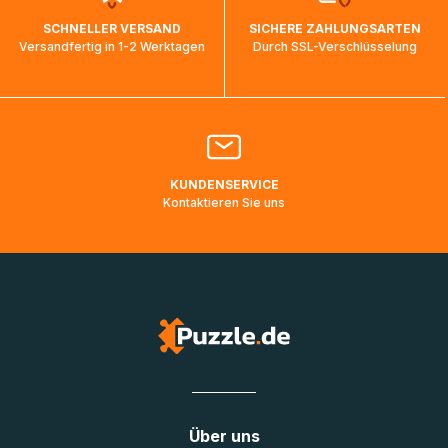
wird wieder aktualisiert, sobald die Pakete im Zielland
SCHNELLER VERSAND
SICHERE ZAHLUNGSARTEN
ankommen und von der dortigen Zustellorganisation weiter
Versandfertig in 1-2 Werktagen
Durch SSL-Verschlüsselung
bearbeitet werden.
Bitte kontaktieren Sie den
Kundenservice
falls Ihr Paket
länger als angegeben unterwegs ist bzw. Pakete mit
Lieferadressen in Deutschland oder Europa mehrere Tage
lang nicht gescannt wurden.
KUNDENSERVICE
Kontaktieren Sie uns
Über uns