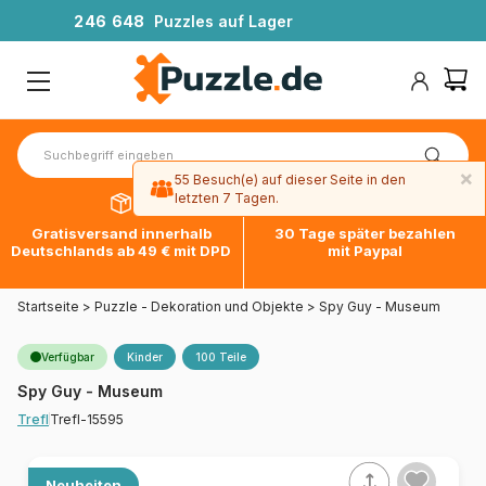
2
4
6
6
4
8
Puzzles auf Lager
×
55 Besuch(e) auf dieser Seite in den
letzten 7 Tagen.
Gratisversand innerhalb
30 Tage später bezahlen
Deutschlands ab 49 € mit DPD
mit Paypal
Startseite
>
Puzzle - Dekoration und Objekte
>
Spy Guy - Museum
Verfügbar
Kinder
100 Teile
Spy Guy - Museum
Trefl-15595
Trefl
Neuheiten