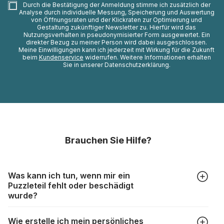
Durch die Bestätigung der Anmeldung stimme ich zusätzlich der
Analyse durch individuelle Messung, Speicherung und Auswertung
von Öffnungsraten und der Klickraten zur Optimierung und
Gestaltung zukünftiger Newsletter zu. Hierfür wird das
Nutzungsverhalten in pseudonymisierter Form ausgewertet. Ein
direkter Bezug zu meiner Person wird dabei ausgeschlossen.
Meine Einwilligungen kann ich jederzeit mit Wirkung für die Zukunft
beim
Kundenservice
widerrufen. Weitere Informationen erhalten
Sie in unserer Datenschutzerklärung.
Brauchen Sie Hilfe?
Was kann ich tun, wenn mir ein
Puzzleteil fehlt oder beschädigt
wurde?
Alle Hersteller produzieren ihre Puzzles mit größter Sorgfalt,
Wie erstelle ich mein persönliches
aber trotzdem kann es vorkommen, dass Teile beschädigt