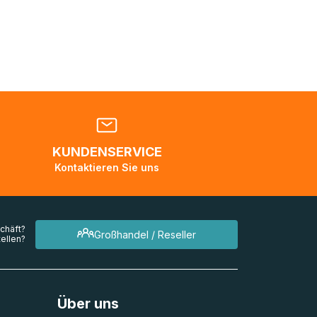
nden
en. Es
 während
eder
KUNDENSERVICE
en
Kontaktieren Sie uns
mehrere
chäft?
Großhandel / Reseller
ellen?
Über uns