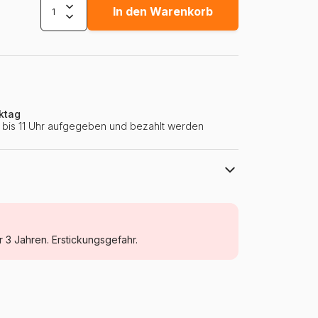
In den Warenkorb
ktag
ie bis 11 Uhr aufgegeben und bezahlt werden
Yazz
Puzzle - Hunde
r 3 Jahren. Erstickungsgefahr.
Puzzle für Erwachsene (500 bis 48000
Teile)
Türkei
Yazz-3888