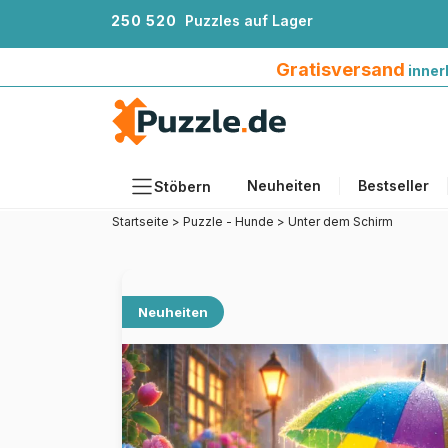
2
5
0
5
2
0
Puzzles auf Lager
Gratisversand innerhalb Deutschlands ab 4
Gratisversand
inner
Neuheiten
Bestseller
Stöbern
Startseite
>
Puzzle - Hunde
>
Unter dem Schirm
Motiv
Teileanzahl
Format
Neuheiten
Alter
Künstlerinnen und Künstler
Zubehör
Holzpuzzles