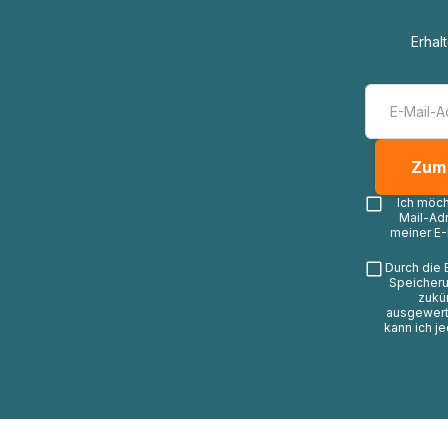
Erhal
Ich möc
Mail-Ad
meiner E-
Durch die 
Speicheru
zukü
ausgewerte
kann ich j