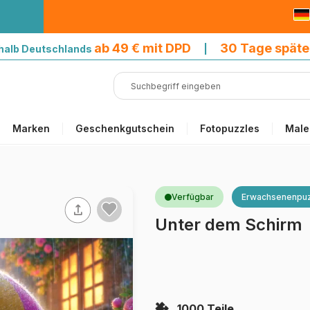
9 € mit DPD
ab 49 € mit DPD
30 Tage späte
halb Deutschlands
|
Marken
Geschenkgutschein
Fotopuzzles
Male
Verfügbar
Erwachsenenpuz
Unter dem Schirm
1000 Teile