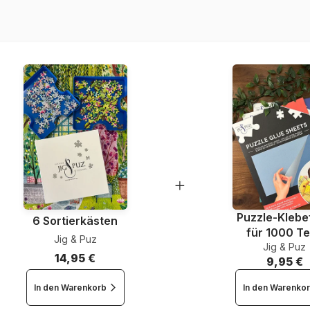
EAN
Teileanzahl
Maße
Puzzle-Klebef
6 Sortierkästen
für 1000 Te
Jig & Puz
Jig & Puz
14,95 €
9,95 €
In den Warenkorb
In den Warenko