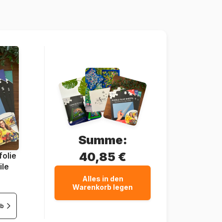
8699375062328
1000 Teile
48 x 68 cm
Summe:
40,85 €
olie
ile
Alles in den
Warenkorb legen
rb