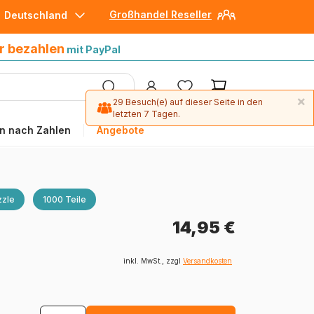
Großhandel Reseller
Deutschland
30 Tage später bezahlen
mit Paypal
r bezahlen
mit PayPal
×
29 Besuch(e) auf dieser Seite in den
letzten 7 Tagen.
n nach Zahlen
Angebote
zle
1000 Teile
14,95 €
inkl. MwSt., zzgl
Versandkosten