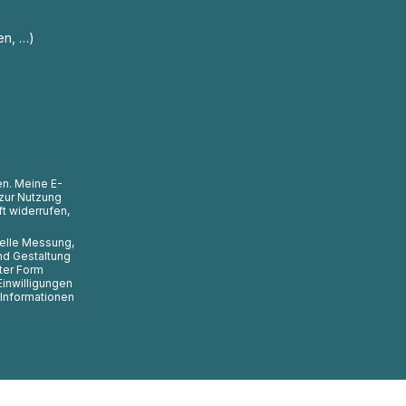
en, …)
en. Meine E-
zur Nutzung
t widerrufen,
uelle Messung,
nd Gestaltung
ter Form
Einwilligungen
 Informationen