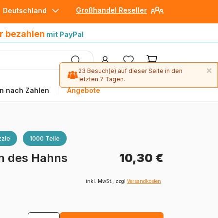
Großhandel Reseller
Deutschland
30 Tage später bezahlen
mit Paypal
r bezahlen
mit PayPal
×
23 Besuch(e) auf dieser Seite in den
letzten 7 Tagen.
n nach Zahlen
Angebote
zle
1000 Teile
n des Hahns
10,30 €
inkl. MwSt., zzgl
Versandkosten