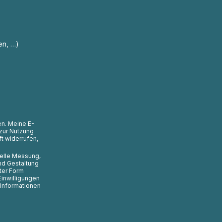
en, …)
en. Meine E-
zur Nutzung
t widerrufen,
uelle Messung,
nd Gestaltung
ter Form
Einwilligungen
 Informationen