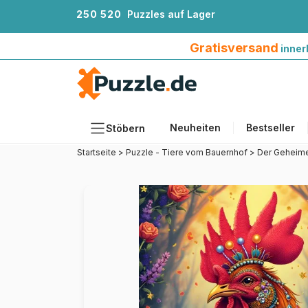
2
5
0
5
2
0
Puzzles auf Lager
Gratisversand innerhalb Deutschlands ab 4
Gratisversand
inner
Neuheiten
Bestseller
Stöbern
Startseite
>
Puzzle - Tiere vom Bauernhof
>
Der Geheime
Motiv
Teileanzahl
Format
Alter
Künstlerinnen und Künstler
Zubehör
Holzpuzzles