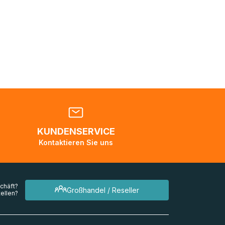
Sie sich
nden
en. Es
 während
eder
KUNDENSERVICE
en
Kontaktieren Sie uns
mehrere
chäft?
Großhandel / Reseller
ellen?