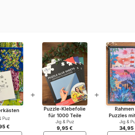
Herkunft
Artikelnummer
EAN
Teileanzahl
Maße
Material
Verpackung
Puzzle-Klebefolie
Rahmen 
erkästen
für 1000 Teile
Puzzles mi
& Puz
Jig & Puz
Jig & P
Teile
95 €
9,95 €
34,95