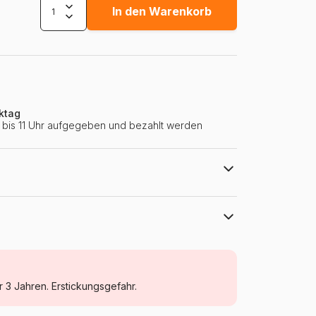
In den Warenkorb
ktag
ie bis 11 Uhr aufgegeben und bezahlt werden
Alipson Puzzle
Puzzle - Tiere vom Bauernhof
r 3 Jahren. Erstickungsgefahr.
Puzzle für Erwachsene (500 bis 48000
Teile)