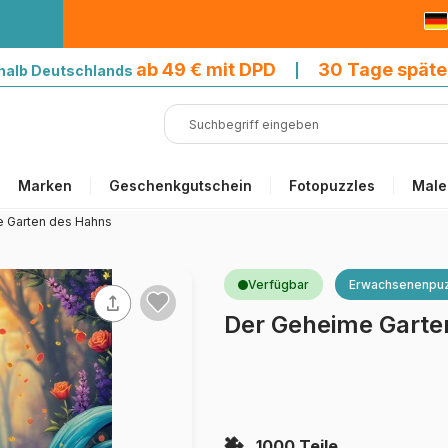
9 € mit DPD
ab 49 € mit DPD
30 Tage späte
halb Deutschlands
|
Marken
Geschenkgutschein
Fotopuzzles
Male
 Garten des Hahns
Verfügbar
Erwachsenenpuz
Der Geheime Garte
1000 Teile