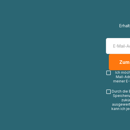
Erhal
Ich möc
Mail-Ad
meiner E-
Durch die 
Speicheru
zukü
ausgewerte
kann ich j