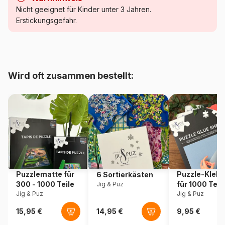
Kategorie
Puzzle Wald, Blumen und
Nicht geeignet für Kinder unter 3 Jahren.
Gärten
Erstickungsgefahr.
Alter
Puzzle für Erwachsene (500
bis 48000 Teile)
Wird oft zusammen bestellt:
Herkunft
Frankreich
Artikelnummer
Alipson-Puzzle-F-50271
EAN
3667232502718
Teileanzahl
1000 Teile
Puzzlematte für
Puzzle-Klebe
6 Sortierkästen
Maße
69 x 48 cm
300 - 1000 Teile
für 1000 Teil
Jig & Puz
Jig & Puz
Jig & Puz
Material
Karton