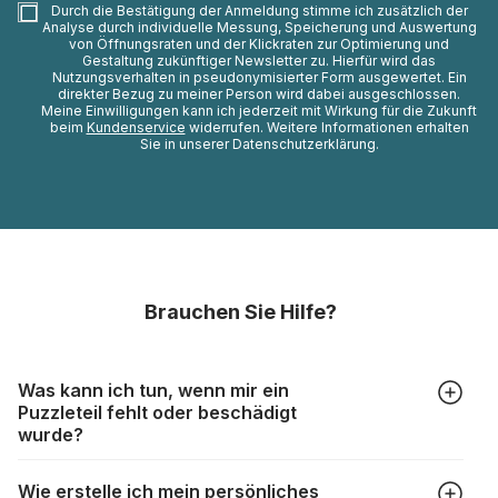
Durch die Bestätigung der Anmeldung stimme ich zusätzlich der
Analyse durch individuelle Messung, Speicherung und Auswertung
von Öffnungsraten und der Klickraten zur Optimierung und
Gestaltung zukünftiger Newsletter zu. Hierfür wird das
Nutzungsverhalten in pseudonymisierter Form ausgewertet. Ein
direkter Bezug zu meiner Person wird dabei ausgeschlossen.
Meine Einwilligungen kann ich jederzeit mit Wirkung für die Zukunft
beim
Kundenservice
widerrufen. Weitere Informationen erhalten
Sie in unserer Datenschutzerklärung.
Brauchen Sie Hilfe?
Was kann ich tun, wenn mir ein
Puzzleteil fehlt oder beschädigt
wurde?
Alle Hersteller produzieren ihre Puzzles mit größter Sorgfalt,
Wie erstelle ich mein persönliches
aber trotzdem kann es vorkommen, dass Teile beschädigt