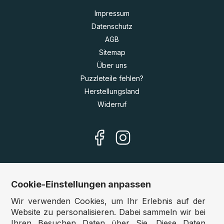
Impressum
Datenschutz
AGB
Sitemap
Über uns
Puzzleteile fehlen?
Herstellungsland
Widerruf
Cookie-Einstellungen anpassen
Unsere Shops
Wir verwenden Cookies, um Ihr Erlebnis auf der
Deutschland:
www.puzzle.de
Website zu personalisieren. Dabei sammeln wir bei
Ihren Besuchen Daten über Sie. Diese Daten
Österreich:
www.puzzle.at