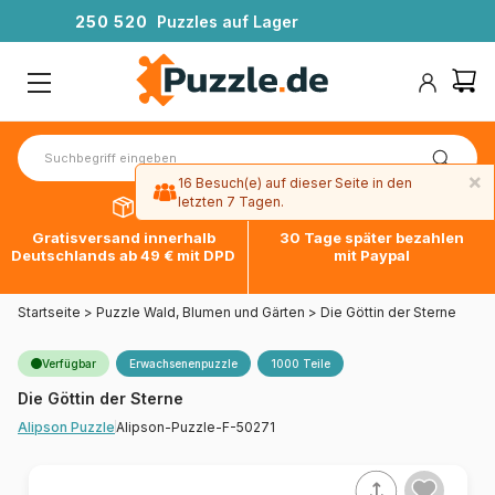
2
5
0
5
2
0
Puzzles auf Lager
×
16 Besuch(e) auf dieser Seite in den
letzten 7 Tagen.
Gratisversand innerhalb
30 Tage später bezahlen
Deutschlands ab 49 € mit DPD
mit Paypal
Startseite
>
Puzzle Wald, Blumen und Gärten
>
Die Göttin der Sterne
Verfügbar
Erwachsenenpuzzle
1000 Teile
Die Göttin der Sterne
Alipson-Puzzle-F-50271
Alipson Puzzle