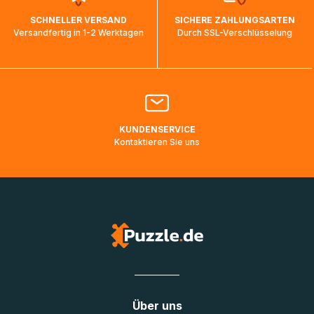
wird wieder aktualisiert, sobald die Pakete im Zielland
SCHNELLER VERSAND
SICHERE ZAHLUNGSARTEN
ankommen und von der dortigen Zustellorganisation weiter
Versandfertig in 1-2 Werktagen
Durch SSL-Verschlüsselung
bearbeitet werden.
Bitte kontaktieren Sie den
Kundenservice
falls Ihr Paket
länger als angegeben unterwegs ist bzw. Pakete mit
Lieferadressen in Deutschland oder Europa mehrere Tage
lang nicht gescannt wurden.
KUNDENSERVICE
Kontaktieren Sie uns
Über uns