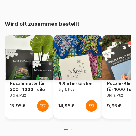
Herkunft
Frankreich
Artikelnummer
Alipson-Puzzle-F-50354
Wird oft zusammen bestellt:
EAN
3667232503548
Maße
69 x 48 cm
Material
Karton
Verpackung
Puzzlekarton
Puzzlematte für
Puzzle-Klebe
6 Sortierkästen
300 - 1000 Teile
für 1000 Teil
Jig & Puz
Jig & Puz
Jig & Puz