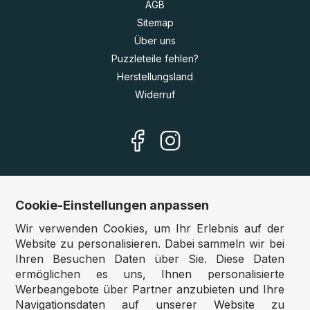
AGB
Sitemap
Über uns
Puzzleteile fehlen?
Herstellungsland
Widerruf
Cookie-Einstellungen anpassen
Unsere Shops
Wir verwenden Cookies, um Ihr Erlebnis auf der
Deutschland:
www.puzzle.de
Website zu personalisieren. Dabei sammeln wir bei
Ihren Besuchen Daten über Sie. Diese Daten
Österreich:
www.puzzle.at
ermöglichen es uns, Ihnen personalisierte
Belgien:
www.puzzle.be
Werbeangebote über Partner anzubieten und Ihre
Großbritannien:
www.jigsawpuzzle.co.uk
Navigationsdaten auf unserer Website zu