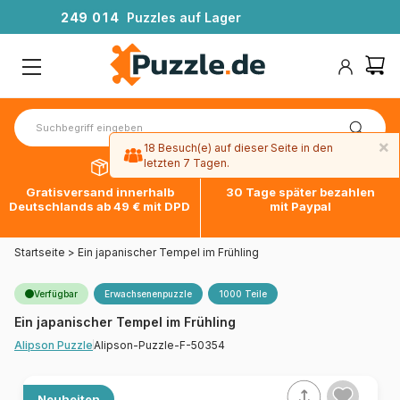
2
4
9
0
1
4
Puzzles auf Lager
×
18 Besuch(e) auf dieser Seite in den
letzten 7 Tagen.
Gratisversand innerhalb
30 Tage später bezahlen
Deutschlands ab 49 € mit DPD
mit Paypal
Startseite
>
Ein japanischer Tempel im Frühling
Verfügbar
Erwachsenenpuzzle
1000 Teile
Ein japanischer Tempel im Frühling
Alipson-Puzzle-F-50354
Alipson Puzzle
Neuheiten