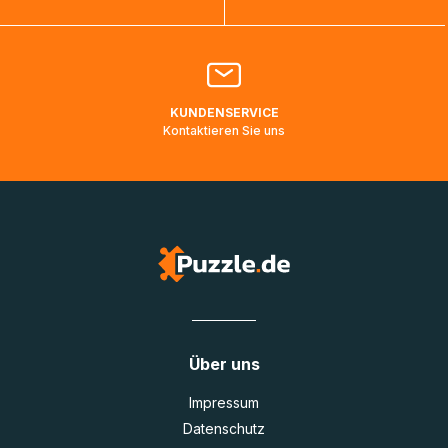
Bitte kontaktieren Sie den
Kundenservice
falls Ihr Paket
länger als angegeben unterwegs ist bzw. Pakete mit
Lieferadressen in Deutschland oder Europa mehrere Tage
lang nicht gescannt wurden.
KUNDENSERVICE
Kontaktieren Sie uns
Über uns
Impressum
Datenschutz