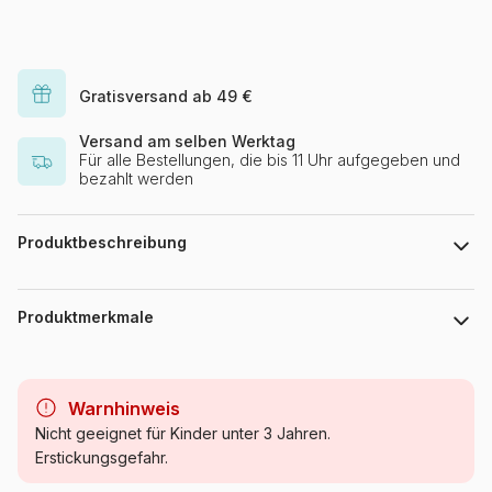
Gratisversand ab 49 €
Versand am selben Werktag
Für alle Bestellungen, die bis 11 Uhr aufgegeben und
bezahlt werden
Produktbeschreibung
123 RF - paintingcat
Produktmerkmale
Marke
Alipson Puzzle
Warnhinweis
Alter
Puzzle für Erwachsene (500
Nicht geeignet für Kinder unter 3 Jahren.
bis 48000 Teile)
Erstickungsgefahr.