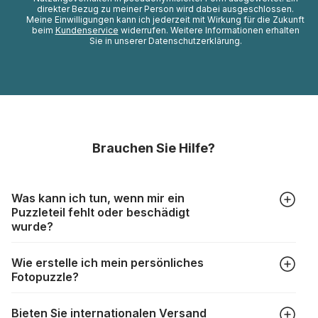
direkter Bezug zu meiner Person wird dabei ausgeschlossen.
Meine Einwilligungen kann ich jederzeit mit Wirkung für die Zukunft
beim
Kundenservice
widerrufen. Weitere Informationen erhalten
Sie in unserer Datenschutzerklärung.
Brauchen Sie Hilfe?
Was kann ich tun, wenn mir ein
Puzzleteil fehlt oder beschädigt
wurde?
Alle Hersteller produzieren ihre Puzzles mit größter Sorgfalt,
Wie erstelle ich mein persönliches
aber trotzdem kann es vorkommen, dass Teile beschädigt
Fotopuzzle?
werden oder verloren gehen. Mit solchen Fällen gehen
Puzzlehersteller unterschiedlich um:
Klicken Sie im Menü auf “Fotopuzzle” und wählen Sie die
https://www.puzzle.de/puzzleteile-fehlen.html
Bieten Sie internationalen Versand
gewünschte Teileanzahl sowie das Foto, das Sie für das