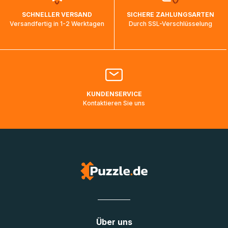
wird wieder aktualisiert, sobald die Pakete im Zielland
SCHNELLER VERSAND
SICHERE ZAHLUNGSARTEN
ankommen und von der dortigen Zustellorganisation weiter
Versandfertig in 1-2 Werktagen
Durch SSL-Verschlüsselung
bearbeitet werden.
Bitte kontaktieren Sie den
Kundenservice
falls Ihr Paket
länger als angegeben unterwegs ist bzw. Pakete mit
Lieferadressen in Deutschland oder Europa mehrere Tage
lang nicht gescannt wurden.
KUNDENSERVICE
Kontaktieren Sie uns
Über uns