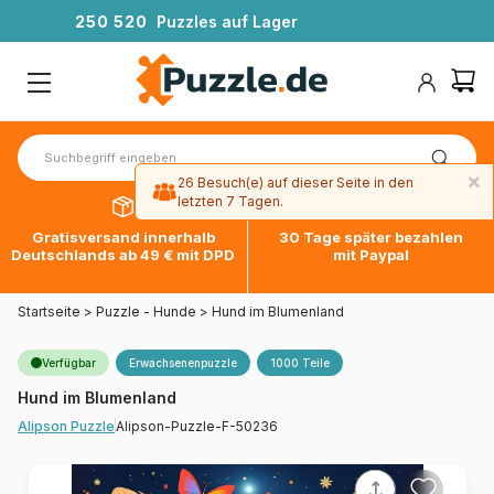
2
5
0
5
2
0
Puzzles auf Lager
×
26 Besuch(e) auf dieser Seite in den
letzten 7 Tagen.
Gratisversand innerhalb
30 Tage später bezahlen
Deutschlands ab 49 € mit DPD
mit Paypal
Startseite
>
Puzzle - Hunde
>
Hund im Blumenland
Verfügbar
Erwachsenenpuzzle
1000 Teile
Hund im Blumenland
Alipson-Puzzle-F-50236
Alipson Puzzle