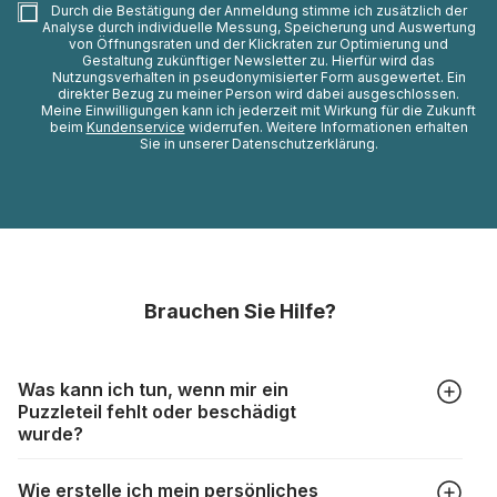
Durch die Bestätigung der Anmeldung stimme ich zusätzlich der
Analyse durch individuelle Messung, Speicherung und Auswertung
von Öffnungsraten und der Klickraten zur Optimierung und
Gestaltung zukünftiger Newsletter zu. Hierfür wird das
Nutzungsverhalten in pseudonymisierter Form ausgewertet. Ein
direkter Bezug zu meiner Person wird dabei ausgeschlossen.
Meine Einwilligungen kann ich jederzeit mit Wirkung für die Zukunft
beim
Kundenservice
widerrufen. Weitere Informationen erhalten
Sie in unserer Datenschutzerklärung.
Brauchen Sie Hilfe?
Was kann ich tun, wenn mir ein
Puzzleteil fehlt oder beschädigt
wurde?
Alle Hersteller produzieren ihre Puzzles mit größter Sorgfalt,
Wie erstelle ich mein persönliches
aber trotzdem kann es vorkommen, dass Teile beschädigt