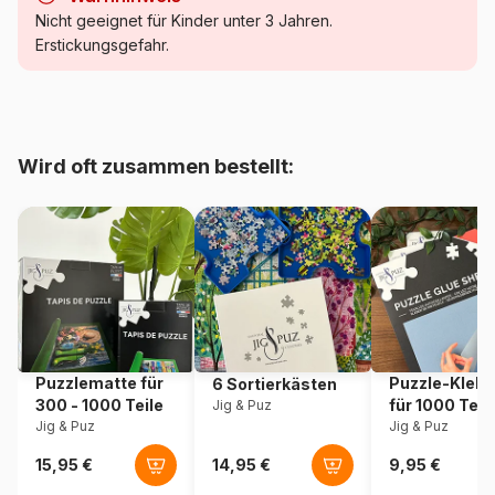
Kategorie
Puzzle - Hunde
Nicht geeignet für Kinder unter 3 Jahren.
Erstickungsgefahr.
Alter
Puzzle für Erwachsene (500
bis 48000 Teile)
Herkunft
Frankreich
Wird oft zusammen bestellt:
Artikelnummer
Alipson-Puzzle-F-50236
EAN
3667232502367
Teileanzahl
1000 Teile
Maße
69 x 48 cm
Puzzlematte für
Puzzle-Klebe
6 Sortierkästen
300 - 1000 Teile
für 1000 Teil
Jig & Puz
Material
Karton
Jig & Puz
Jig & Puz
Verpackung
Puzzlekarton