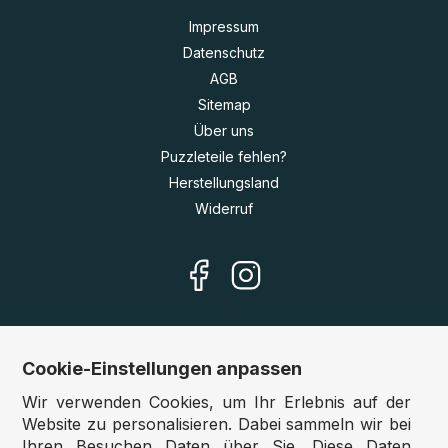
Impressum
Datenschutz
AGB
Sitemap
Über uns
Puzzleteile fehlen?
Herstellungsland
Widerruf
Cookie-Einstellungen anpassen
Unsere Shops
Wir verwenden Cookies, um Ihr Erlebnis auf der
Deutschland:
www.puzzle.de
Website zu personalisieren. Dabei sammeln wir bei
Ihren Besuchen Daten über Sie. Diese Daten
Österreich:
www.puzzle.at