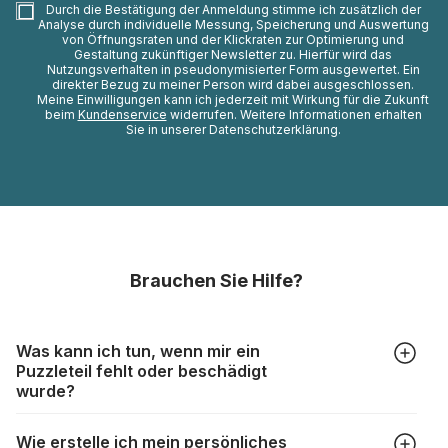
Durch die Bestätigung der Anmeldung stimme ich zusätzlich der
Analyse durch individuelle Messung, Speicherung und Auswertung
von Öffnungsraten und der Klickraten zur Optimierung und
Gestaltung zukünftiger Newsletter zu. Hierfür wird das
Nutzungsverhalten in pseudonymisierter Form ausgewertet. Ein
direkter Bezug zu meiner Person wird dabei ausgeschlossen.
Meine Einwilligungen kann ich jederzeit mit Wirkung für die Zukunft
beim
Kundenservice
widerrufen. Weitere Informationen erhalten
Sie in unserer Datenschutzerklärung.
Brauchen Sie Hilfe?
Was kann ich tun, wenn mir ein
Puzzleteil fehlt oder beschädigt
wurde?
Alle Hersteller produzieren ihre Puzzles mit größter Sorgfalt,
Wie erstelle ich mein persönliches
aber trotzdem kann es vorkommen, dass Teile beschädigt