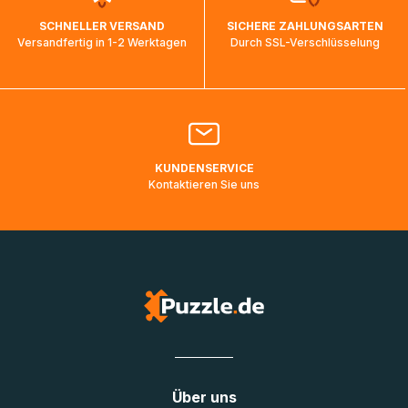
wird wieder aktualisiert, sobald die Pakete im Zielland
SCHNELLER VERSAND
SICHERE ZAHLUNGSARTEN
ankommen und von der dortigen Zustellorganisation weiter
Versandfertig in 1-2 Werktagen
Durch SSL-Verschlüsselung
bearbeitet werden.
Bitte kontaktieren Sie den
Kundenservice
falls Ihr Paket
länger als angegeben unterwegs ist bzw. Pakete mit
Lieferadressen in Deutschland oder Europa mehrere Tage
lang nicht gescannt wurden.
KUNDENSERVICE
Kontaktieren Sie uns
Über uns