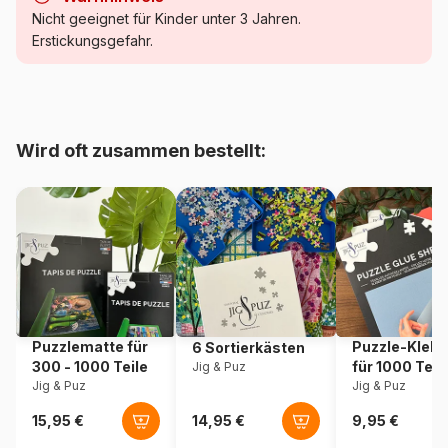
Kategorie
Puzzle Städte und Dörfer
Nicht geeignet für Kinder unter 3 Jahren.
Erstickungsgefahr.
Alter
Puzzle für Erwachsene (500
bis 48000 Teile)
Herkunft
Frankreich
Wird oft zusammen bestellt:
Artikelnummer
Bluebird-Puzzle-F-91011
EAN
3663384910111
Teileanzahl
1000 Teile
Maße
69 x 48 cm
Puzzlematte für
Puzzle-Klebe
6 Sortierkästen
300 - 1000 Teile
für 1000 Teil
Jig & Puz
Material
Karton
Jig & Puz
Jig & Puz
Verpackung
Puzzlekarton