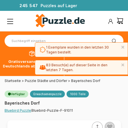
2
4
5
5
4
7
Puzzles auf Lager
×
1 Exemplare wurden in den letzten 30
Tagen bestellt.
Gratisversand innerhalb
30 Tage später bezahlen
×
83 Besuch(e) auf dieser Seite in den
Deutschlands ab 49 € mit DPD
mit Paypal
letzten 7 Tagen.
Startseite
>
Puzzle Städte und Dörfer
>
Bayerisches Dorf
Verfügbar
Erwachsenenpuzzle
1000 Teile
Bayerisches Dorf
Bluebird-Puzzle-F-91011
Bluebird Puzzle