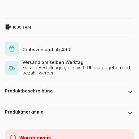
1000 Teile
Gratisversand ab 49 €
Versand am selben Werktag
Für alle Bestellungen, die bis 11 Uhr aufgegeben und
bezahlt werden
Produktbeschreibung
David Maclean, Licensed by MGL, www.mglart.com
Produktmerkmale
Marke
Bluebird Puzzle
Warnhinweis