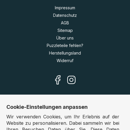
Impressum
Datenschutz
AGB
Sitemap
Über uns
Puzzleteile fehlen?
Herstellungsland
Widerruf
Cookie-Einstellungen anpassen
Unsere Shops
Wir verwenden Cookies, um Ihr Erlebnis auf der
Deutschland:
www.puzzle.de
Website zu personalisieren. Dabei sammeln wir bei
Ihren Besuchen Daten über Sie. Diese Daten
Österreich:
www.puzzle.at