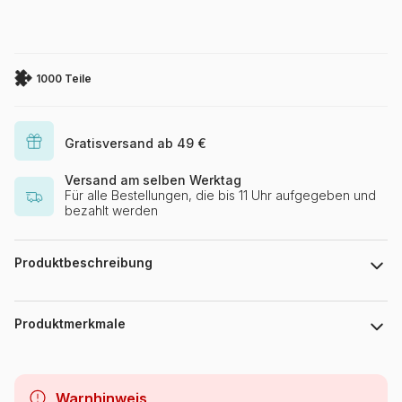
1000 Teile
Gratisversand ab 49 €
Versand am selben Werktag
Für alle Bestellungen, die bis 11 Uhr aufgegeben und
bezahlt werden
Produktbeschreibung
Jane Mayday, Licensed by Blue Sky Art & Design
Produktmerkmale
Marke
Bluebird Puzzle
Warnhinweis