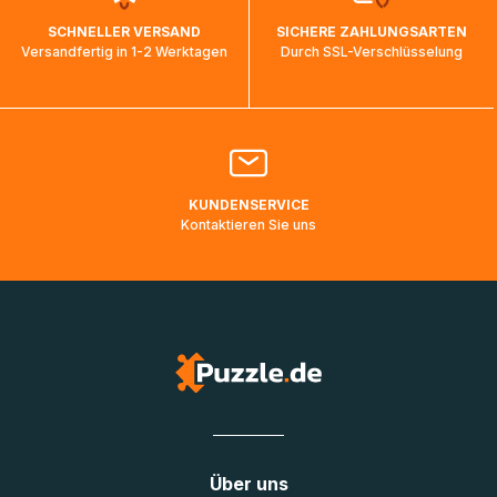
wird wieder aktualisiert, sobald die Pakete im Zielland
SCHNELLER VERSAND
SICHERE ZAHLUNGSARTEN
ankommen und von der dortigen Zustellorganisation weiter
Versandfertig in 1-2 Werktagen
Durch SSL-Verschlüsselung
bearbeitet werden.
Bitte kontaktieren Sie den
Kundenservice
falls Ihr Paket
länger als angegeben unterwegs ist bzw. Pakete mit
Lieferadressen in Deutschland oder Europa mehrere Tage
lang nicht gescannt wurden.
KUNDENSERVICE
Kontaktieren Sie uns
Über uns