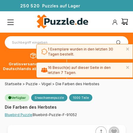
2
5
0
5
2
0
Puzzles auf Lager
×
1 Exemplare wurden in den letzten 30
Tagen bestellt.
Gratisversand innerhalb
30 Tage später bezahlen
×
16 Besuch(e) auf dieser Seite in den
Deutschlands ab 49 € mit DPD
mit Paypal
letzten 7 Tagen.
Startseite
>
Puzzle - Vögel
>
Die Farben des Herbstes
Verfügbar
Erwachsenenpuzzle
1000 Teile
Die Farben des Herbstes
Bluebird-Puzzle-F-91052
Bluebird Puzzle