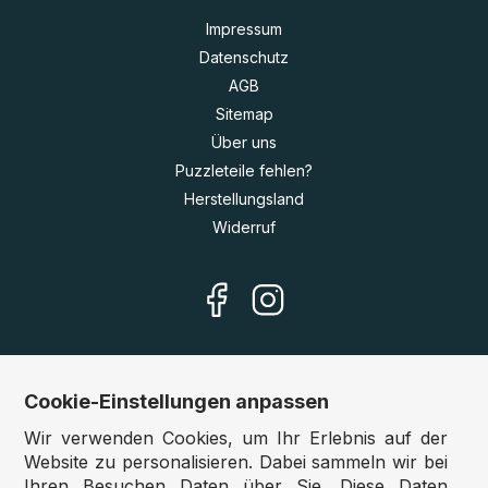
Impressum
Datenschutz
AGB
Sitemap
Über uns
Puzzleteile fehlen?
Herstellungsland
Widerruf
Cookie-Einstellungen anpassen
Unsere Shops
Wir verwenden Cookies, um Ihr Erlebnis auf der
Deutschland:
www.puzzle.de
Website zu personalisieren. Dabei sammeln wir bei
Ihren Besuchen Daten über Sie. Diese Daten
Österreich:
www.puzzle.at