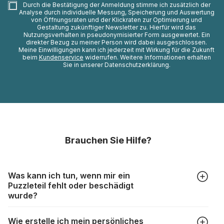
Durch die Bestätigung der Anmeldung stimme ich zusätzlich der
Analyse durch individuelle Messung, Speicherung und Auswertung
von Öffnungsraten und der Klickraten zur Optimierung und
Gestaltung zukünftiger Newsletter zu. Hierfür wird das
Nutzungsverhalten in pseudonymisierter Form ausgewertet. Ein
direkter Bezug zu meiner Person wird dabei ausgeschlossen.
Meine Einwilligungen kann ich jederzeit mit Wirkung für die Zukunft
beim
Kundenservice
widerrufen. Weitere Informationen erhalten
Sie in unserer Datenschutzerklärung.
Brauchen Sie Hilfe?
Was kann ich tun, wenn mir ein
Puzzleteil fehlt oder beschädigt
wurde?
Alle Hersteller produzieren ihre Puzzles mit größter Sorgfalt,
Wie erstelle ich mein persönliches
aber trotzdem kann es vorkommen, dass Teile beschädigt