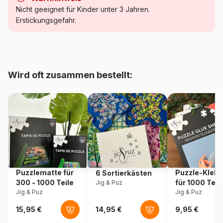
Kategorie
Puzzle - Vögel
Nicht geeignet für Kinder unter 3 Jahren.
Erstickungsgefahr.
Alter
Puzzle für Erwachsene (500
bis 48000 Teile)
Herkunft
Frankreich
Wird oft zusammen bestellt:
Artikelnummer
Bluebird-Puzzle-F-91052
EAN
3663384910524
Teileanzahl
1000 Teile
Maße
69 x 48 cm
Puzzlematte für
Puzzle-Klebe
6 Sortierkästen
300 - 1000 Teile
für 1000 Teil
Jig & Puz
Material
Karton
Jig & Puz
Jig & Puz
Verpackung
Puzzlekarton