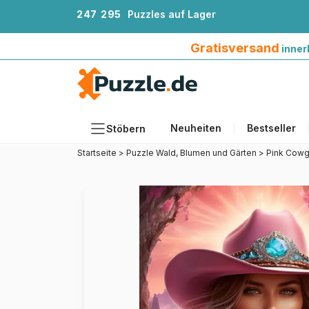
2
4
7
2
9
5
Puzzles auf Lager
Gratisversand innerhalb Deutschlands ab 4
Gratisversand
inner
Neuheiten
Bestseller
Stöbern
Startseite
>
Puzzle Wald, Blumen und Gärten
>
Pink Cowgi
Motiv
Teileanzahl
Format
Alter
Künstlerinnen und Künstler
Zubehör
Holzpuzzles