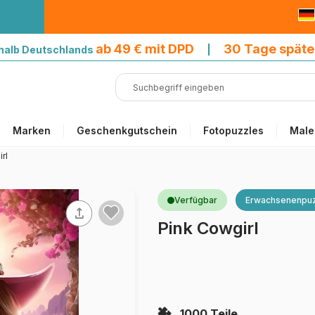
9 € mit DPD
ab 49 € mit DPD
30 Tage späte
halb Deutschlands
|
Marken
Geschenkgutschein
Fotopuzzles
Male
rl
Verfügbar
Erwachsenenpuz
Pink Cowgirl
1000 Teile