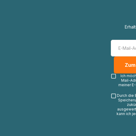
Erhal
Ich möc
Mail-Ad
meiner E-
Durch die 
Speicheru
zukü
ausgewerte
kann ich j