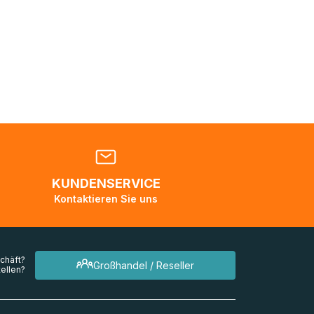
Sie sich
nden
en. Es
 während
eder
KUNDENSERVICE
en
Kontaktieren Sie uns
mehrere
chäft?
Großhandel / Reseller
ellen?