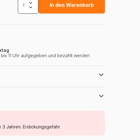
In den Warenkorb
ktag
ie bis 11 Uhr aufgegeben und bezahlt werden
Bluebird Puzzle
Puzzle Wald, Blumen und Gärten
r 3 Jahren. Erstickungsgefahr.
Puzzle für Erwachsene (500 bis 48000
Teile)