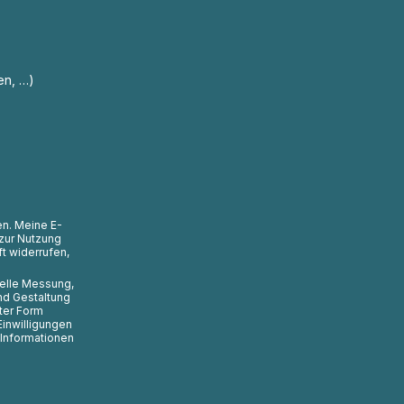
en, …)
en. Meine E-
zur Nutzung
t widerrufen,
uelle Messung,
nd Gestaltung
ter Form
Einwilligungen
 Informationen