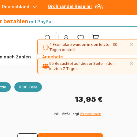
Großhandel Reseller
Deutschland
30 Tage später bezahlen
mit Paypal
r bezahlen
mit PayPal
×
4 Exemplare wurden in den letzten 30
Tagen bestellt.
n nach Zahlen
Angebote
×
95 Besuch(e) auf dieser Seite in den
letzten 7 Tagen.
zle
1000 Teile
13,95 €
inkl. MwSt., zzgl
Versandkosten