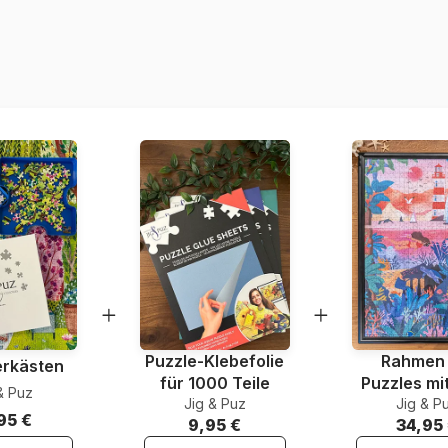
Herkunft
Artikelnummer
EAN
Teileanzahl
Maße
Material
Verpackung
Puzzle-Klebefolie
Rahmen 
erkästen
für 1000 Teile
Puzzles mi
& Puz
Jig & Puz
Jig & P
Teile
95 €
9,95 €
34,95